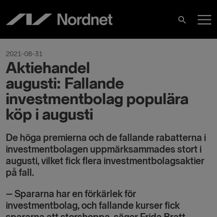
Skip
M
to
Search
content
M
2021-08-31
Aktiehandel
augusti: Fallande
investmentbolag populära
köp i augusti
De höga premierna och de fallande rabatterna i
investmentbolagen uppmärksammades stort i
augusti, vilket fick flera investmentbolagsaktier
på fall.
–
Spararna har en förkärlek för
investmentbolag, och fallande kurser fick