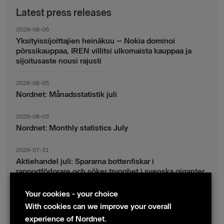
Latest press releases
2026-08-06
Yksityissijoittajien heinäkuu – Nokia dominoi
pörssikauppaa, IREN villitsi ulkomaista kauppaa ja
sijoitusaste nousi rajusti
2026-08-05
Nordnet: Månadsstatistik juli
2026-08-05
Nordnet: Monthly statistics July
2026-07-31
Aktiehandel juli: Spararna bottenfiskar i
rapportförlorare och söker trygghet i svenska giganter
Your cookies - your choice
2026-07-30
Fondsparande juli: Vinsthemtagningar i teknik – men
With cookies can we improve your overall
indexsparandet ligger fast
experience of Nordnet.