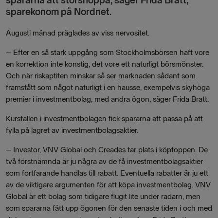
spararna att storshoppa, säger Frida Bratt,
sparekonom på Nordnet.
Augusti månad präglades av viss nervositet.
– Efter en så stark uppgång som Stockholmsbörsen haft vore
en korrektion inte konstig, det vore ett naturligt börsmönster.
Och när riskaptiten minskar så ser marknaden sådant som
framstått som något naturligt i en hausse, exempelvis skyhöga
premier i investmentbolag, med andra ögon, säger Frida Bratt.
Kursfallen i investmentbolagen fick spararna att passa på att
fylla på lagret av investmentbolagsaktier.
– Investor, VNV Global och Creades tar plats i köptoppen. De
två förstnämnda är ju några av de få investmentbolagsaktier
som fortfarande handlas till rabatt. Eventuella rabatter är ju ett
av de viktigare argumenten för att köpa investmentbolag. VNV
Global är ett bolag som tidigare flugit lite under radarn, men
som spararna fått upp ögonen för den senaste tiden i och med