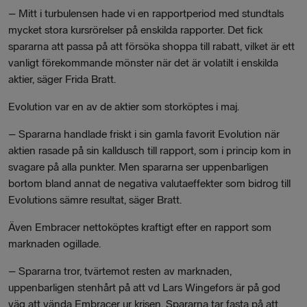
– Mitt i turbulensen hade vi en rapportperiod med stundtals
mycket stora kursrörelser på enskilda rapporter. Det fick
spararna att passa på att försöka shoppa till rabatt, vilket är ett
vanligt förekommande mönster när det är volatilt i enskilda
aktier, säger Frida Bratt.
Evolution var en av de aktier som storköptes i maj.
– Spararna handlade friskt i sin gamla favorit Evolution när
aktien rasade på sin kalldusch till rapport, som i princip kom in
svagare på alla punkter. Men spararna ser uppenbarligen
bortom bland annat de negativa valutaeffekter som bidrog till
Evolutions sämre resultat, säger Bratt.
Även Embracer nettoköptes kraftigt efter en rapport som
marknaden ogillade.
– Spararna tror, tvärtemot resten av marknaden,
uppenbarligen stenhårt på att vd Lars Wingefors är på god
väg att vända Embracer ur krisen. Spararna tar fasta på att