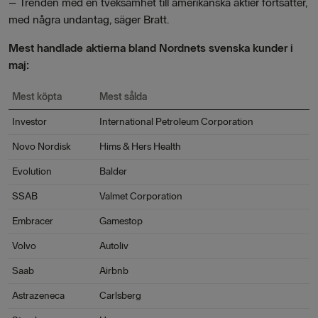
– Trenden med en tveksamhet till amerikanska aktier fortsätter,
med några undantag, säger Bratt.
Mest handlade aktierna bland Nordnets svenska kunder i
maj:
Mest köpta
Mest sålda
Investor
International Petroleum Corporation
Novo Nordisk
Hims & Hers Health
Evolution
Balder
SSAB
Valmet Corporation
Embracer
Gamestop
Volvo
Autoliv
Saab
Airbnb
Astrazeneca
Carlsberg