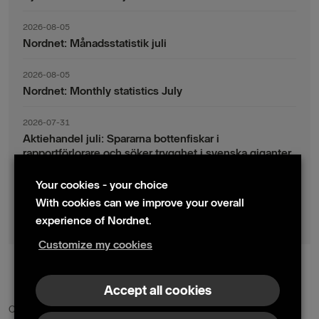
2026-08-05
Nordnet: Månadsstatistik juli
2026-08-05
Nordnet: Monthly statistics July
2026-07-31
Aktiehandel juli: Spararna bottenfiskar i
rapportförlorare och söker trygghet i svenska giganter
Your cookies - your choice
2026-07-30
Fondsparande juli: Vinsthemtagningar i teknik – men
With cookies can we improve your overall
indexsparandet ligger fast
experience of Nordnet.
Customize my cookies
© 2024 Nordnet AB (publ)
Accept all cookies
Contact us
Press contacts