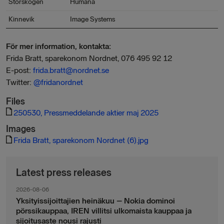
Storskogen
Humana
Kinnevik
Image Systems
För mer information, kontakta:
Frida Bratt, sparekonom Nordnet, 076 495 92 12
E-post:
frida.bratt@nordnet.se
Twitter:
@frida
nordnet
Files
250530, Pressmeddelande aktier maj 2025
Images
Frida Bratt, sparekonom Nordnet (6).jpg
Latest press releases
2026-08-06
Yksityissijoittajien heinäkuu – Nokia dominoi
pörssikauppaa, IREN villitsi ulkomaista kauppaa ja
sijoitusaste nousi rajusti