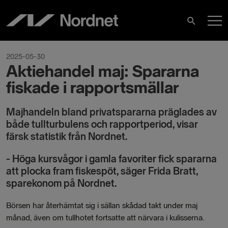
Skip
M
to
Search
content
M
2025-05-30
Aktiehandel maj: Spararna
fiskade i rapportsmällar
Majhandeln bland privatspararna präglades av
både tullturbulens och rapportperiod, visar
färsk statistik från Nordnet.
- Höga kursvågor i gamla favoriter fick spararna
att plocka fram fiskespöt, säger Frida Bratt,
sparekonom på Nordnet.
Börsen har återhämtat sig i sällan skådad takt under maj
månad, även om tullhotet fortsatte att närvara i kulisserna.