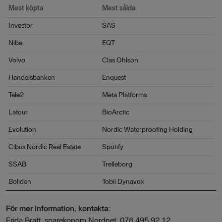
Mest köpta
Mest sålda
Investor
SAS
Nibe
EQT
Volvo
Clas Ohlson
Handelsbanken
Enquest
Tele2
Meta Platforms
Latour
BioArctic
Evolution
Nordic Waterproofing Holding
Cibus Nordic Real Estate
Spotify
SSAB
Trelleborg
Boliden
Tobii Dynavox
För mer information, kontakta:
Frida Bratt, sparekonom Nordnet, 076 495 92 12