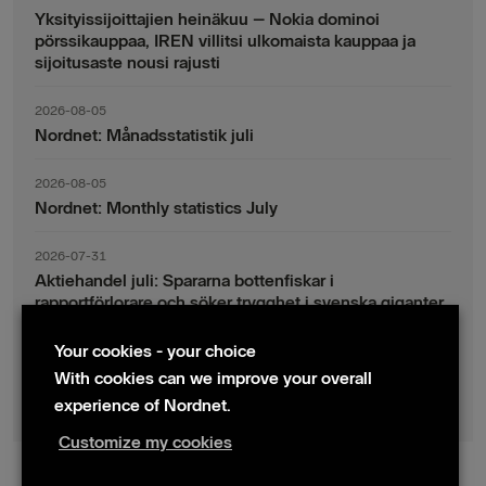
Yksityissijoittajien heinäkuu – Nokia dominoi
pörssikauppaa, IREN villitsi ulkomaista kauppaa ja
sijoitusaste nousi rajusti
2026-08-05
Nordnet: Månadsstatistik juli
2026-08-05
Nordnet: Monthly statistics July
2026-07-31
Aktiehandel juli: Spararna bottenfiskar i
rapportförlorare och söker trygghet i svenska giganter
Your cookies - your choice
2026-07-30
Fondsparande juli: Vinsthemtagningar i teknik – men
With cookies can we improve your overall
indexsparandet ligger fast
experience of Nordnet.
Customize my cookies