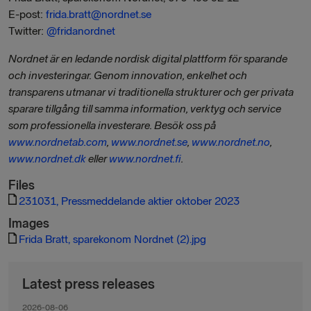
E-post:
frida.bratt@nordnet.se
Twitter:
@frida
nordnet
Nordnet är en ledande nordisk digital plattform för sparande
och investeringar. Genom innovation, enkelhet och
transparens utmanar vi traditionella strukturer och ger privata
sparare tillgång till samma information, verktyg och service
som professionella investerare. Besök oss på
www.nordnetab.com
,
www.nordnet.se
,
www.nordnet.no
,
www.nordnet.dk
eller
www.nordnet.fi
.
Files
231031, Pressmeddelande aktier oktober 2023
Images
Frida Bratt, sparekonom Nordnet (2).jpg
Latest press releases
2026-08-06