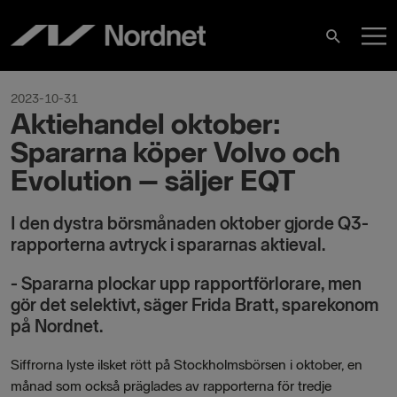
Skip
M
to
Search
content
M
2023-10-31
Aktiehandel oktober:
Spararna köper Volvo och
Evolution – säljer EQT
I den dystra börsmånaden oktober gjorde Q3-
rapporterna avtryck i spararnas aktieval.
- Spararna plockar upp rapportförlorare, men
gör det selektivt, säger Frida Bratt, sparekonom
på Nordnet.
Siffrorna lyste ilsket rött på Stockholmsbörsen i oktober, en
månad som också präglades av rapporterna för tredje