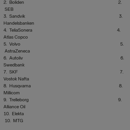
2.
Boliden 2.
SEB
3.
Sandvik 3.
Handelsbanken
4.
TeliaSonera 4.
Atlas Copco
5.
Volvo 5.
AstraZeneca
6.
Autoliv 6.
Swedbank
7.
SKF 7.
Vostok Nafta
8.
Husqvarna 8.
Millicom
9.
Trelleborg 9.
Alliance Oil
10.
Elekta
10. MTG