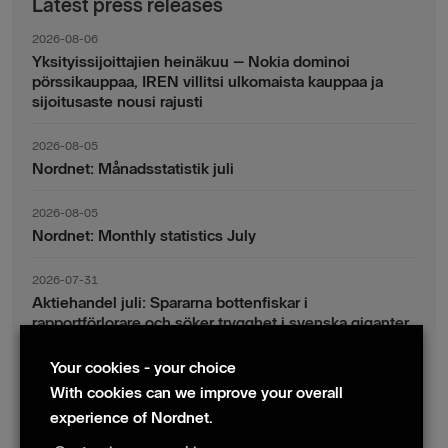
Latest press releases
2026-08-06
Yksityissijoittajien heinäkuu – Nokia dominoi
pörssikauppaa, IREN villitsi ulkomaista kauppaa ja
sijoitusaste nousi rajusti
2026-08-05
Nordnet: Månadsstatistik juli
2026-08-05
Nordnet: Monthly statistics July
2026-07-31
Aktiehandel juli: Spararna bottenfiskar i
rapportförlorare och söker trygghet i svenska giganter
Your cookies - your choice
2026-07-30
Fondsparande juli: Vinsthemtagningar i teknik – men
With cookies can we improve your overall
indexsparandet ligger fast
experience of Nordnet.