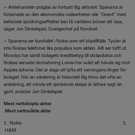
–
Aktiehandeln präglas av fortsatt låg aktivitet. Spararna är
förlamade av den ekonomiska osäkerheten där ”Grexit” med
befarade spridningseffekter kan få världens börser att rasa,
säger Jan Dinkelspiel, Sverigechef på Nordnet.
–
Spararna ser kursfallet i Nokia som ett köptillfälle. Tyvärr är
inte Nokias telefoner lika populära som aktien. Allt ser tufft ut,
Moodys har sänkt bolagets kreditbetyg till skräpstatus och
Nokias senaste storsatsning Lumia har svårt att hävda sig mot
Apples Iphone. Det är dags att lyfta ett varningens finger för
bolaget. När en värdering är historiskt låg finns det ofta en
anledning, att vända ett sjunkande skepp är lättare sagt än
gjort, avslutar Jan Dinkelspiel.
Mest nettoköpta aktier
Mest nettosålda aktie
1.
Nokia 1.
H&M