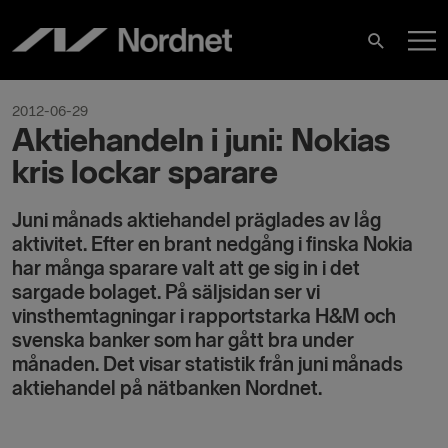
Skip
M
to
Search
content
M
2012-06-29
Aktiehandeln i juni: Nokias
kris lockar sparare
Juni månads aktiehandel präglades av låg
aktivitet. Efter en brant nedgång i finska Nokia
har många sparare valt att ge sig in i det
sargade bolaget. På säljsidan ser vi
vinsthemtagningar i rapportstarka H&M och
svenska banker som har gått bra under
månaden. Det visar statistik från juni månads
aktiehandel på nätbanken Nordnet.