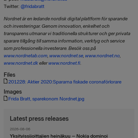
Twitter:
@fridabratt
Nordnet är en ledande nordisk digital plattform för sparande
och investeringar. Genom innovation, enkelhet och
transparens utmanar vi traditionella strukturer och ger privata
sparare tillgång till samma information, verktyg och service
som professionella investerare.
Besök oss på
www.nordnetab.com
,
www.nordnet.se
,
www.nordnet.no
,
www.nordnet.dk
eller
www.nordnet.fi
.
Files
201228: Aktier 2020:Spararna fiskade coronaförlorare
Images
Frida Bratt, sparekonom Nordnet.jpg
Latest press releases
2026-08-06
Yksityissijoittajien heinäkuu – Nokia dominoi