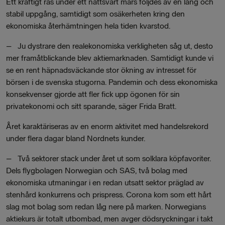
Ett kraftigt ras under ett nattsvart mars följdes av en lång och
stabil uppgång, samtidigt som osäkerheten kring den
ekonomiska återhämtningen hela tiden kvarstod.
– Ju dystrare den realekonomiska verkligheten såg ut, desto
mer framåtblickande blev aktiemarknaden. Samtidigt kunde vi
se en rent häpnadsväckande stor ökning av intresset för
börsen i de svenska stugorna. Pandemin och dess ekonomiska
konsekvenser gjorde att fler fick upp ögonen för sin
privatekonomi och sitt sparande, säger Frida Bratt.
Året karaktäriseras av en enorm aktivitet med handelsrekord
under flera dagar bland Nordnets kunder.
– Två sektorer stack under året ut som solklara köpfavoriter.
Dels flygbolagen Norwegian och SAS, två bolag med
ekonomiska utmaningar i en redan utsatt sektor präglad av
stenhård konkurrens och prispress. Corona kom som ett hårt
slag mot bolag som redan låg nere på marken. Norwegians
aktiekurs är totalt utbombad, men avger dödsryckningar i takt