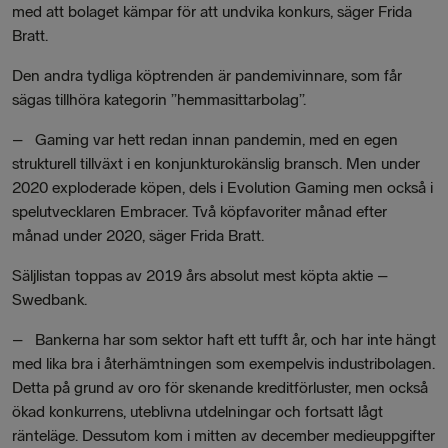
med att bolaget kämpar för att undvika konkurs, säger Frida
Bratt.
Den andra tydliga köptrenden är pandemivinnare, som får
sägas tillhöra kategorin ”hemmasittarbolag”.
– Gaming var hett redan innan pandemin, med en egen
strukturell tillväxt i en konjunkturokänslig bransch. Men under
2020 exploderade köpen, dels i Evolution Gaming men också i
spelutvecklaren Embracer. Två köpfavoriter månad efter
månad under 2020, säger Frida Bratt.
Säljlistan toppas av 2019 års absolut mest köpta aktie –
Swedbank.
– Bankerna har som sektor haft ett tufft år, och har inte hängt
med lika bra i återhämtningen som exempelvis industribolagen.
Detta på grund av oro för skenande kreditförluster, men också
ökad konkurrens, uteblivna utdelningar och fortsatt lågt
ränteläge. Dessutom kom i mitten av december medieuppgifter