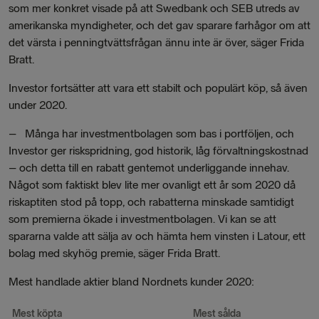
som mer konkret visade på att Swedbank och SEB utreds av
amerikanska myndigheter, och det gav sparare farhågor om att
det värsta i penningtvättsfrågan ännu inte är över, säger Frida
Bratt.
Investor fortsätter att vara ett stabilt och populärt köp, så även
under 2020.
– Många har investmentbolagen som bas i portföljen, och
Investor ger riskspridning, god historik, låg förvaltningskostnad
– och detta till en rabatt gentemot underliggande innehav.
Något som faktiskt blev lite mer ovanligt ett år som 2020 då
riskaptiten stod på topp, och rabatterna minskade samtidigt
som premierna ökade i investmentbolagen. Vi kan se att
spararna valde att sälja av och hämta hem vinsten i Latour, ett
bolag med skyhög premie, säger Frida Bratt.
Mest handlade aktier bland Nordnets kunder 2020:
Mest köpta
Mest sålda