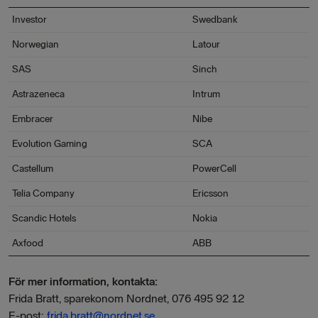
Investor
Swedbank
Norwegian
Latour
SAS
Sinch
Astrazeneca
Intrum
Embracer
Nibe
Evolution Gaming
SCA
Castellum
PowerCell
Telia Company
Ericsson
Scandic Hotels
Nokia
Axfood
ABB
För mer information, kontakta:
Frida Bratt, sparekonom Nordnet, 076 495 92 12
E-post:
frida.bratt@nordnet.se