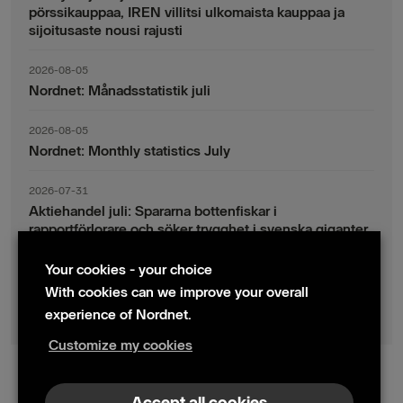
pörssikauppaa, IREN villitsi ulkomaista kauppaa ja
sijoitusaste nousi rajusti
2026-08-05
Nordnet: Månadsstatistik juli
2026-08-05
Nordnet: Monthly statistics July
2026-07-31
Aktiehandel juli: Spararna bottenfiskar i
rapportförlorare och söker trygghet i svenska giganter
Your cookies - your choice
2026-07-30
Fondsparande juli: Vinsthemtagningar i teknik – men
With cookies can we improve your overall
indexsparandet ligger fast
experience of Nordnet.
Customize my cookies
© 2024 Nordnet AB (publ)