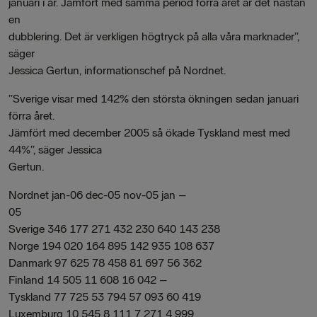
januari i år. Jämfört med samma period förra året är det nästan
en
dubblering. Det är verkligen högtryck på alla våra marknader”,
säger
Jessica Gertun, informationschef på Nordnet.
”Sverige visar med 142% den största ökningen sedan januari
förra året.
Jämfört med december 2005 så ökade Tyskland mest med
44%”, säger Jessica
Gertun.
Nordnet jan-06 dec-05 nov-05 jan –
05
Sverige 346 177 271 432 230 640 143 238
Norge 194 020 164 895 142 935 108 637
Danmark 97 625 78 458 81 697 56 362
Finland 14 505 11 608 16 042 –
Tyskland 77 725 53 794 57 093 60 419
Luxemburg 10 545 8 111 7 271 4 999