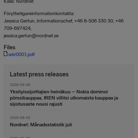
Källa: Nordnet
Förytterligareinformationkontakta:
Jessica Gertun, Informationschef, +46 8-506 330 30, +46
709-697424,
jessica.gertun@nordnet.se
Files
wkr0001.pdf
Latest press releases
2026-08-06
Yksityissijoittajien heinäkuu – Nokia dominoi
pörssikauppaa, IREN villitsi ulkomaista kauppaa ja
sijoitusaste nousi rajusti
2026-08-05
Nordnet: Månadsstatistik juli