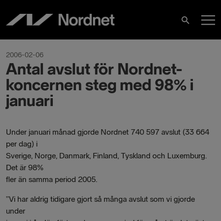
Skip
M
to
Search
content
M
2006-02-06
Antal avslut för Nordnet-
koncernen steg med 98% i
januari
Under januari månad gjorde Nordnet 740 597 avslut (33 664
per dag) i
Sverige, Norge, Danmark, Finland, Tyskland och Luxemburg.
Det är 98%
fler än samma period 2005.
”Vi har aldrig tidigare gjort så många avslut som vi gjorde
under