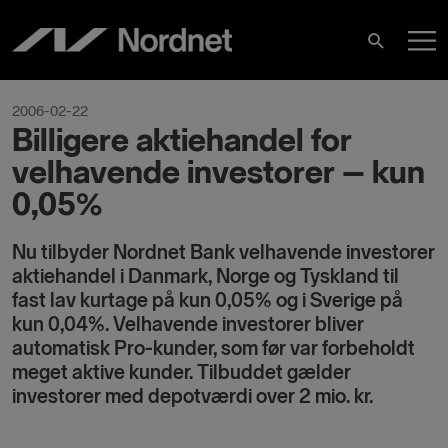
Skip
M
to
Search
content
M
2006-02-22
Billigere aktiehandel for
velhavende investorer – kun
0,05%
Nu tilbyder Nordnet Bank velhavende investorer
aktiehandel i Danmark, Norge og Tyskland til
fast lav kurtage på kun 0,05% og i Sverige på
kun 0,04%. Velhavende investorer bliver
automatisk Pro-kunder, som før var forbeholdt
meget aktive kunder. Tilbuddet gælder
investorer med depotværdi over 2 mio. kr.