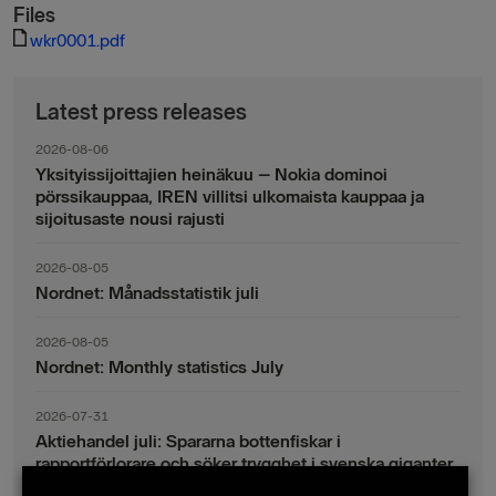
Files
wkr0001.pdf
Latest press releases
2026-08-06
Yksityissijoittajien heinäkuu – Nokia dominoi
pörssikauppaa, IREN villitsi ulkomaista kauppaa ja
sijoitusaste nousi rajusti
2026-08-05
Nordnet: Månadsstatistik juli
2026-08-05
Nordnet: Monthly statistics July
2026-07-31
Aktiehandel juli: Spararna bottenfiskar i
rapportförlorare och söker trygghet i svenska giganter