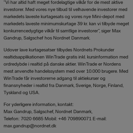
”Vi har altid haft meget fordelagtige vilkår for de mest aktive
investorer. Med vores nye tilbud til velhavende investorer med
markedets laveste kurtagesats og vores nye Mini-depot med
markedets laveste minimumskurtage 39 kr. kan vi tilbyde meget
konkurrencedygtige vilkår til samtlige investorer”, siger Max
Gandrup, Salgschef hos Nordnet Danmark.
Udover lave kurtagesatser tilbydes Nordnets Prokunder
realtidsapplikationen WinTrade gratis inkl. kursinformation med
ordredybde i realtid på danske aktier. WinTrade er Nordens
mest anvendte handelssystem med over 10.000 brugere. Med
WinTrade får investorerne adgang til aktiekurser og
finansnyheder i realtid fra Danmark, Sverige, Norge, Finland,
Tyskland og USA.
For yderligere information, kontakt:
Max Gandrup, Salgschef, Nordnet Danmark,
Telefon: 7020 6685 Mobil: +46 709890071 E-mail:
max.gandrup@nordnet.dk