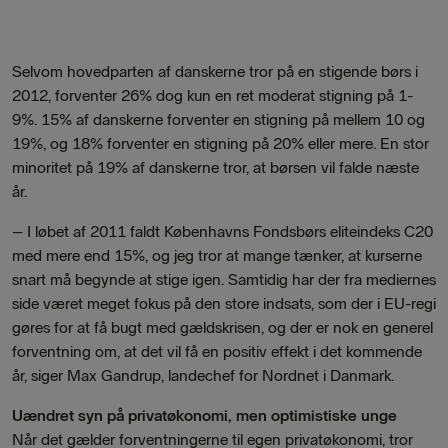
Selvom hovedparten af danskerne tror på en stigende børs i
2012, forventer 26% dog kun en ret moderat stigning på 1-
9%. 15% af danskerne forventer en stigning på mellem 10 og
19%, og 18% forventer en stigning på 20% eller mere. En stor
minoritet på 19% af danskerne tror, at børsen vil falde næste
år.
– I løbet af 2011 faldt Københavns Fondsbørs eliteindeks C20
med mere end 15%, og jeg tror at mange tænker, at kurserne
snart må begynde at stige igen. Samtidig har der fra mediernes
side været meget fokus på den store indsats, som der i EU-regi
gøres for at få bugt med gældskrisen, og der er nok en generel
forventning om, at det vil få en positiv effekt i det kommende
år, siger Max Gandrup, landechef for Nordnet i Danmark.
Uændret syn på privatøkonomi, men optimistiske unge
Når det gælder forventningerne til egen privatøkonomi, tror