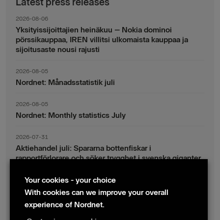
Latest press releases
2026-08-06
Yksityissijoittajien heinäkuu – Nokia dominoi
pörssikauppaa, IREN villitsi ulkomaista kauppaa ja
sijoitusaste nousi rajusti
2026-08-05
Nordnet: Månadsstatistik juli
2026-08-05
Nordnet: Monthly statistics July
2026-07-31
Aktiehandel juli: Spararna bottenfiskar i
rapportförlorare och söker trygghet i svenska giganter
Your cookies - your choice
2026-07-30
Fondsparande juli: Vinsthemtagningar i teknik – men
With cookies can we improve your overall
indexsparandet ligger fast
experience of Nordnet.