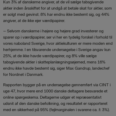
Kun 3% af danskerne angiver, at de vil sælge tabsgivende
aktier inden årsskiftet for at undgå at betale skat for aktier, som
er solgt med gevinst. 8% har endnu ikke bestemt sig, og 44%
angiver, at de ikke ejer værdipapirer.
– Selvom danskerne i højere og højere grad investerer og
sparer op i værdipapirer, ser vi her en tydelig forskel i forhold til
vores naboland Sverige, hvor aktiekulturen er mere moden end
herhjemme. I en tilsvarende undersøgelse i Sverige angav kun
25%, at de ikke havde værdipapirer, og 8% ville sælge
tabsgivende aktier i skatteplanlægningsøjemed, mens 16%
endnu ikke havde bestemt sig, siger Max Gandrup, landechef
for Nordnet i Danmark.
Rapporten bygger på en undersøgelse gennemført via CINT i
uge 47, hvor mere end 1000 danske deltagere besvarede et
online spørgeskema. Deltagerne udgør et repræsentativt
udsnit af den danske befolkning, og resultatet er rapporteret
med en sikkerhed på 95% (fejlmarginalen i svarene ca. ± 3%).