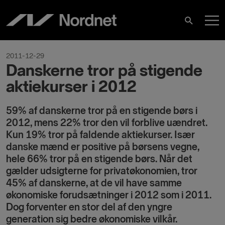
Skip
M
to
Search
content
M
2011-12-29
Danskerne tror på stigende
aktiekurser i 2012
59% af danskerne tror på en stigende børs i
2012, mens 22% tror den vil forblive uændret.
Kun 19% tror på faldende aktiekurser. Især
danske mænd er positive på børsens vegne,
hele 66% tror på en stigende børs. Når det
gælder udsigterne for privatøkonomien, tror
45% af danskerne, at de vil have samme
økonomiske forudsætninger i 2012 som i 2011.
Dog forventer en stor del af den yngre
generation sig bedre økonomiske vilkår.