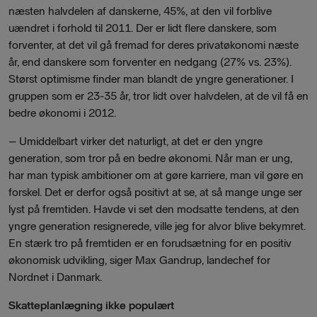
næsten halvdelen af danskerne, 45%, at den vil forblive
uændret i forhold til 2011. Der er lidt flere danskere, som
forventer, at det vil gå fremad for deres privatøkonomi næste
år, end danskere som forventer en nedgang (27% vs. 23%).
Størst optimisme finder man blandt de yngre generationer. I
gruppen som er 23-35 år, tror lidt over halvdelen, at de vil få en
bedre økonomi i 2012.
– Umiddelbart virker det naturligt, at det er den yngre
generation, som tror på en bedre økonomi. Når man er ung,
har man typisk ambitioner om at gøre karriere, man vil gøre en
forskel. Det er derfor også positivt at se, at så mange unge ser
lyst på fremtiden. Havde vi set den modsatte tendens, at den
yngre generation resignerede, ville jeg for alvor blive bekymret.
En stærk tro på fremtiden er en forudsætning for en positiv
økonomisk udvikling, siger Max Gandrup, landechef for
Nordnet i Danmark.
Skatteplanlægning ikke populært