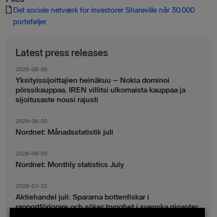
Det sociale netværk for investorer Shareville når 30.000
porteføljer
Latest press releases
2026-08-06
Yksityissijoittajien heinäkuu – Nokia dominoi
pörssikauppaa, IREN villitsi ulkomaista kauppaa ja
sijoitusaste nousi rajusti
2026-08-05
Nordnet: Månadsstatistik juli
2026-08-05
Nordnet: Monthly statistics July
2026-07-31
Aktiehandel juli: Spararna bottenfiskar i
rapportförlorare och söker trygghet i svenska giganter