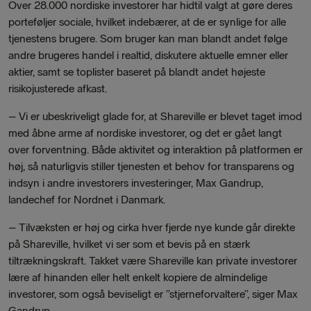
Over 28.000 nordiske investorer har hidtil valgt at gøre deres
porteføljer sociale, hvilket indebærer, at de er synlige for alle
tjenestens brugere. Som bruger kan man blandt andet følge
andre brugeres handel i realtid, diskutere aktuelle emner eller
aktier, samt se toplister baseret på blandt andet højeste
risikojusterede afkast.
–
Vi er ubeskriveligt glade for, at Shareville er blevet taget imod
med åbne arme af nordiske investorer, og det er gået langt
over forventning. Både aktivitet og interaktion på platformen er
høj, så naturligvis stiller tjenesten et behov for transparens og
indsyn i andre investorers investeringer, Max Gandrup,
landechef for Nordnet i Danmark.
–
Tilvæksten er høj og cirka hver fjerde nye kunde går direkte
på Shareville, hvilket vi ser som et bevis på en stærk
tiltrækningskraft. Takket være Shareville kan private investorer
lære af hinanden eller helt enkelt kopiere de a
lmindelige
investorer, som også beviseligt er ”stjerneforvaltere”, siger Max
Gandrup.