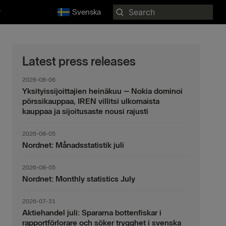
Search
r
Svenska
for:
Latest press releases
2026-08-06
Yksityissijoittajien heinäkuu – Nokia dominoi
pörssikauppaa, IREN villitsi ulkomaista
kauppaa ja sijoitusaste nousi rajusti
2026-08-05
Nordnet: Månadsstatistik juli
2026-08-05
Nordnet: Monthly statistics July
2026-07-31
Aktiehandel juli: Spararna bottenfiskar i
rapportförlorare och söker trygghet i svenska