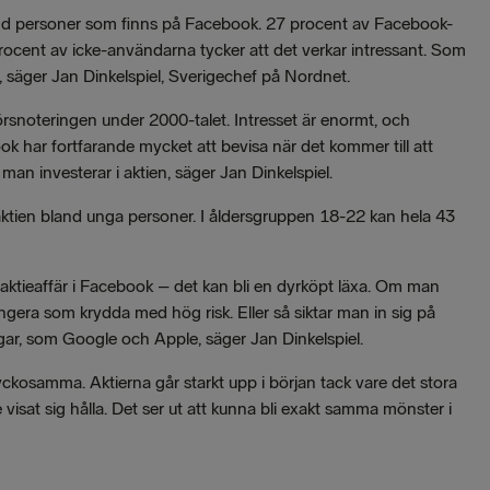
bland personer som finns på Facebook. 27 procent av Facebook-
rocent av icke-användarna tycker att det verkar intressant. Som
 säger Jan Dinkelspiel, Sverigechef på Nordnet.
snoteringen under 2000-talet. Intresset är enormt, och
k har fortfarande mycket att bevisa när det kommer till att
an investerar i aktien, säger Jan Dinkelspiel.
 aktien bland unga personer. I åldersgruppen 18-22 kan hela 43
 aktieaffär i Facebook – det kan bli en dyrköpt läxa. Om man
ngera som krydda med hög risk. Eller så siktar man in sig på
ngar, som Google och Apple, säger Jan Dinkelspiel.
lyckosamma. Aktierna går starkt upp i början tack vare det stora
e visat sig hålla. Det ser ut att kunna bli exakt samma mönster i