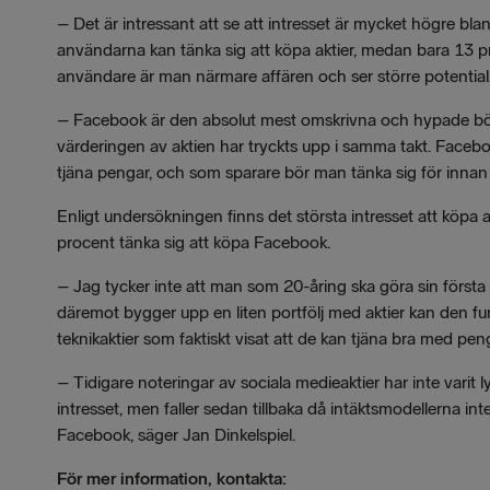
–
Det är intressant att se att intresset är mycket högre 
användarna kan tänka sig att köpa aktier, medan bara 13 p
användare är man närmare affären och ser större potential,
–
Facebook är den absolut mest omskrivna och hypade bör
värderingen av aktien har tryckts upp i samma takt. Faceboo
tjäna pengar, och som sparare bör man tänka sig för innan m
Enligt undersökningen finns det största intresset att köpa
procent tänka sig att köpa Facebook.
–
Jag tycker inte att man som 20-åring ska göra sin första
däremot bygger upp en liten portfölj med aktier kan den fu
teknikaktier som faktiskt visat att de kan tjäna bra med pe
– Tidigare noteringar av sociala medieaktier har inte varit 
intresset, men faller sedan tillbaka då intäktsmodellerna int
Facebook, säger Jan Dinkelspiel.
För mer information, kontakta: