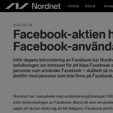
Skip
Home
About
Inves
to
content
2012-05-18
Facebook-aktien h
Facebook-använd
Inför dagens börsnotering av Facebook har Nord
befolkningen om intresset för att köpa Facebook-ak
personer som använder Facebook – dubbelt så mån
jämfört med personer som inte finns på Facebook
Nordnet har i samarbete med undersökningsföretaget CIN
inför börsnoteringen av Facebook. Bland de som använder 
säger att de kan tänka sig att bli delägare i Facebook jäm