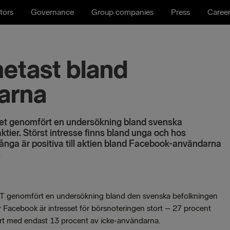
tors
Governance
Group companies
Press
Caree
etast bland
arna
net genomfört en undersökning bland svenska
tier. Störst intresse finns bland unga och hos
ga är positiva till aktien bland Facebook-användarna
.
T genomfört en undersökning bland den svenska befolkningen
Facebook är intresset för börsnoteringen stort – 27 procent
fört med endast 13 procent av icke-användarna.