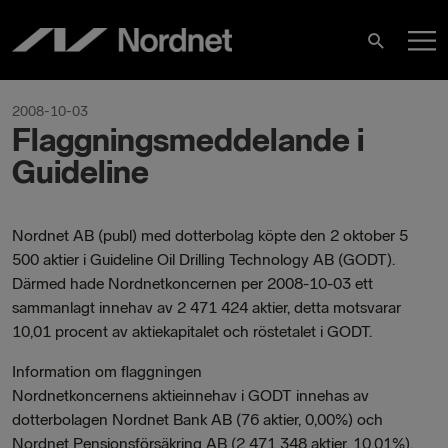
Skip
M
to
Search
content
M
2008-10-03
Flaggningsmeddelande i
Guideline
Nordnet AB (publ) med dotterbolag köpte den 2 oktober 5
500 aktier i Guideline Oil Drilling Technology AB (GODT).
Därmed hade Nordnetkoncernen per 2008-10-03 ett
sammanlagt innehav av 2 471 424 aktier, detta motsvarar
10,01 procent av aktiekapitalet och röstetalet i GODT.
Information om flaggningen
Nordnetkoncernens aktieinnehav i GODT innehas av
dotterbolagen Nordnet Bank AB (76 aktier, 0,00%) och
Nordnet Pensionsförsäkring AB (2 471 348 aktier, 10,01%).