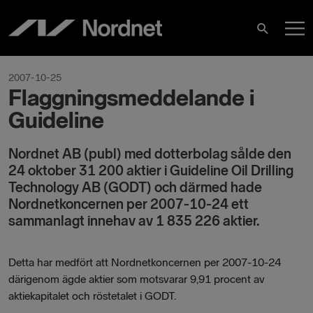
Skip
M
to
Search
content
M
2007-10-25
Flaggningsmeddelande i
Guideline
Nordnet AB (publ) med dotterbolag sålde den
24 oktober 31 200 aktier i Guideline Oil Drilling
Technology AB (GODT) och därmed hade
Nordnetkoncernen per 2007-10-24 ett
sammanlagt innehav av 1 835 226 aktier.
Detta har medfört att Nordnetkoncernen per 2007-10-24
därigenom ägde aktier som motsvarar 9,91 procent av
aktiekapitalet och röstetalet i GODT.