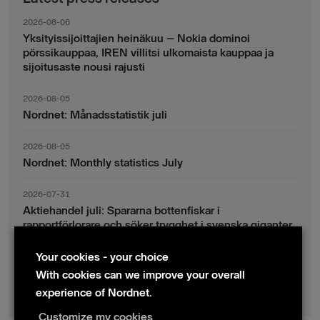
2026-08-06
Yksityissijoittajien heinäkuu – Nokia dominoi
pörssikauppaa, IREN villitsi ulkomaista kauppaa ja
sijoitusaste nousi rajusti
2026-08-05
Nordnet: Månadsstatistik juli
2026-08-05
Nordnet: Monthly statistics July
2026-07-31
Aktiehandel juli: Spararna bottenfiskar i
rapportförlorare och söker trygghet i svenska giganter
Your cookies - your choice
2026-07-30
Fondsparande juli: Vinsthemtagningar i teknik – men
With cookies can we improve your overall
indexsparandet ligger fast
experience of Nordnet.
Customize my cookies