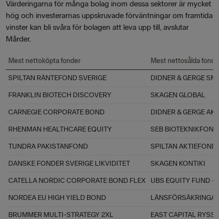
Värderingarna för många bolag inom dessa sektorer är mycket
hög och investerarnas uppskruvade förväntningar om framtida
vinster kan bli svåra för bolagen att leva upp till, avslutar
Mårder.
Mest nettoköpta fonder
Mest nettosålda fonde
SPILTAN RÄNTEFOND SVERIGE
DIDNER & GERGE S
FRANKLIN BIOTECH DISCOVERY
SKAGEN GLOBAL
CARNEGIE CORPORATE BOND
DIDNER & GERGE AK
RHENMAN HEALTHCARE EQUITY
SEB BIOTEKNIKFOND
TUNDRA PAKISTANFOND
SPILTAN AKTIEFOND
DANSKE FONDER SVERIGE LIKVIDITET
SKAGEN KONTIKI
CATELLA NORDIC CORPORATE BOND FLEX
UBS EQUITY FUND –
NORDEA EU HIGH YIELD BOND
LÄNSFÖRSÄKRINGAR
BRUMMER MULTI-STRATEGY 2XL
EAST CAPITAL RYS