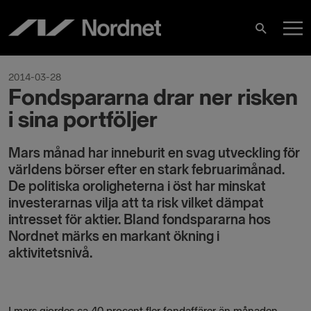
Skip
M
to
Search
content
M
2014-03-28
Fondspararna drar ner risken
i sina portföljer
Mars månad har inneburit en svag utveckling för
världens börser efter en stark februarimånad.
De politiska oroligheterna i öst har minskat
investerarnas vilja att ta risk vilket dämpat
intresset för aktier. Bland fondspararna hos
Nordnet märks en markant ökning i
aktivitetsnivå.
I mars gjordes ca 40 procent fler fondaffärer än månaden