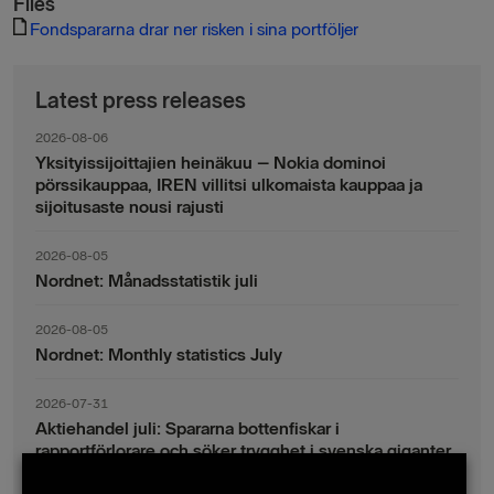
Files
Fondspararna drar ner risken i sina portföljer
Latest press releases
2026-08-06
Yksityissijoittajien heinäkuu – Nokia dominoi
pörssikauppaa, IREN villitsi ulkomaista kauppaa ja
sijoitusaste nousi rajusti
2026-08-05
Nordnet: Månadsstatistik juli
2026-08-05
Nordnet: Monthly statistics July
2026-07-31
Aktiehandel juli: Spararna bottenfiskar i
rapportförlorare och söker trygghet i svenska giganter