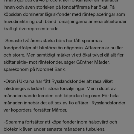
innan och även storleken på fondaffärerna har ökat. På
köpsidan dominerar lågriskfonder med ränteplaceringar som
huvudinriktning och bland försäljningarna är rena aktiefonder
kraftigt överrepresenterade.
-Senaste två årens starka börs har fått spararnas
fondportföljer att bli större än någonsin. Affärerna är nu fler
och större. Men samtidigt märker vi ett ökat tvivel då allt fler
skiftar aktie- mot räntefonder, säger Günther Mårder,
sparekonom på Nordnet Bank.
-Oron i Ukraina har fått Rysslandsfonder att rasa vilket
inledningsvis ledde till stora försäljningar. Men i slutet av
månaden vände trenden och köpsidan tog över. För hela
månaden innebär det att sex av tio affärer i Rysslandsfonder
var köporders, forsätter Mårder.
-Spararna fortsätter att köpa fonder inom hälsovård och
bioteknik även under senaste månadens turbulens.