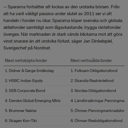
– Spararna fortsätter att lockas av den urstarka börsen. Från
att ha varit väldigt passiva under slutet av 2011 ser vi att
handeln i fonder nu ökar. Spararna köper svenska och globala
aktiefonder samtidigt som lågavkastande, trygga räntefonder
överges. När marknaden är stark vänds blickarna mot att göra
vinst snarare än att undvika förlust, säger Jan Dinkelspiel,
Sverigechef på Nordnet.
Mest nettoköpta fonder
Mest nettosålda fonder
1. Didner & Gerge Småbolag
1. Folksam Obligationsfond
2. HSBC Indian Equity
2. Skandia Realräntefond
3. SEB Corporate Bond
3. Nordea Obligationsfond
4. Danske Global Emerging Mkts.
4. Länsförsäkringar Penningmar
5. Brummer Nektar
5. Öhman Penningmarknadsfond
6. Skagen Kon-Tiki
6. Öhman Realobligationsfond