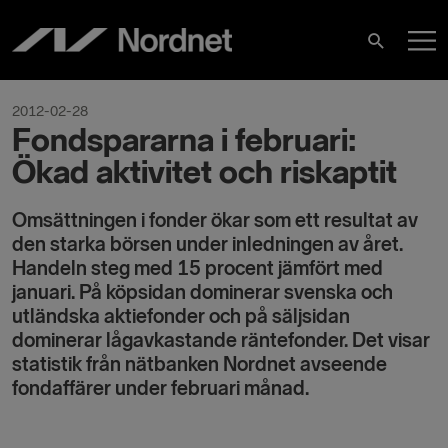
Skip
M
to
Search
content
M
2012-02-28
Fondspararna i februari:
Ökad aktivitet och riskaptit
Omsättningen i fonder ökar som ett resultat av
den starka börsen under inledningen av året.
Handeln steg med 15 procent jämfört med
januari. På köpsidan dominerar svenska och
utländska aktiefonder och på säljsidan
dominerar lågavkastande räntefonder. Det visar
statistik från nätbanken Nordnet avseende
fondaffärer under februari månad.