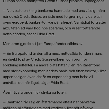
Europa sedan bankjätten Credit Suisses problem uppdagades.
– Nervositeten kring bankerna hamnade med ens väldigt nära
när också Credit Suisse, en jätte med förgreningar vidare ut i
övrig europeisk banksektor, var på fallrepet. Samtidigt fortsätter
aktiviteten att vara hög hos spararna, och vi ser fortfarande
nettoinflöden, säger Frida Bratt.
Men oron gjorde att just Europafonder såldes av.
– En Europafond är den allra mest nettosålda fonden i mars,
en direkt följd av Credit Suisse-affären och oron för
spridningseffekter. På andra plats hittar vi en ren Italienfond
med stor exponering mot landets bank- och finanssektor, vilket
uppenbarligen även det är en exponering man helst vill
undvika i det här läget, säger Frida Bratt.
Även råvarufonder fick stryka på foten.
– Bankoron får i sig en åtstramande effekt när bankerna
möjligen blir försiktigare med krediter, vilket bör påverka