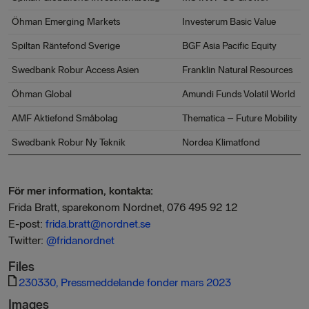
Öhman Emerging Markets
Investerum Basic Value
Spiltan Räntefond Sverige
BGF Asia Pacific Equity
Swedbank Robur Access Asien
Franklin Natural Resources
Öhman Global
Amundi Funds Volatil World
AMF Aktiefond Småbolag
Thematica – Future Mobility
Swedbank Robur Ny Teknik
Nordea Klimatfond
För mer information, kontakta:
Frida Bratt, sparekonom Nordnet, 076 495 92 12
E-post:
frida.bratt@nordnet.se
Twitter:
@frida
nordnet
Files
230330, Pressmeddelande fonder mars 2023
Images