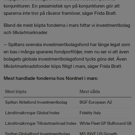
konjunkturen. En pessimistisk syn på konjunkturen gör att
spararna inte tror på råvaror framöver, säger Frida Bratt.
Bland de mest köpta fonderna i mars hittar vi investmentbolag
och tillväxtmarknader.
– Spiltans svenska investmentbolagsfond har länge legat som
en bas i många sparares fondportföljer, men nu ser vi att även
bolagets globala investmentbolagsfond tycks göra det. Även
tillväxtmarknadsfonder köps flitigt i mars, säger Frida Bratt.
Mest handlade fonderna hos Nordnet i mars:
Mest köpta
Mest sålda
Spiltan Aktiefond Investmentbolag
BGF European A2
Länsförsäkringar Global Index
Fidelity Italy
Länsförsäkringar Tillväxtmarknad Index
White Fleet GP Bullhound GlbE
Spiltan Globalfond Investmentbolag
MS INVF US Growth