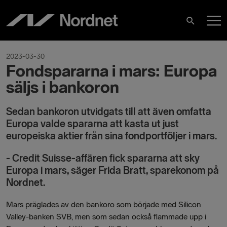
Skip
M
to
Search
content
M
2023-03-30
Fondspararna i mars: Europa
säljs i bankoron
Sedan bankoron utvidgats till att även omfatta
Europa valde spararna att kasta ut just
europeiska aktier från sina fondportföljer i mars.
- Credit Suisse-affären fick spararna att sky
Europa i mars, säger Frida Bratt, sparekonom på
Nordnet.
Mars präglades av den bankoro som började med Silicon
Valley-banken SVB, men som sedan också flammade upp i