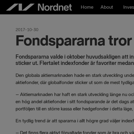
Skip
Home
About
Inves
to
content
2017-10-30
Fondspararna tror 
Fondspararna valde i oktober huvudsakligen att inv
sticker ut. Flertalet indexfonder är favoriter medan
Den globala aktiemarknaden hade en stark utveckling under
aktiefonder, där globalfonder sticker ut som de mest tydliga
–
Aktiemarknaden har haft en stark utveckling länge nu o
en hög andel aktiefonder i sitt fondsparande är det dags att
portföljen till en större kassa eller hedgefonder i detta l
En tydlig trend är att spararna i allt högre grad väljer inde
–
Det finns flera aktivt förvaltade fonder som är bra och v