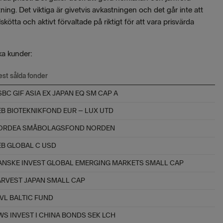
ng. Det viktiga är givetvis avkastningen och det går inte att
ötta och aktivt förvaltade på riktigt för att vara prisvärda
ka kunder:
st sålda fonder
BC GIF ASIA EX JAPAN EQ SM CAP A
EB BIOTEKNIKFOND EUR – LUX UTD
ORDEA SMÅBOLAGSFOND NORDEN
EB GLOBAL C USD
ANSKE INVEST GLOBAL EMERGING MARKETS SMALL CAP
ARVEST JAPAN SMALL CAP
NVL BALTIC FUND
WS INVEST I CHINA BONDS SEK LCH