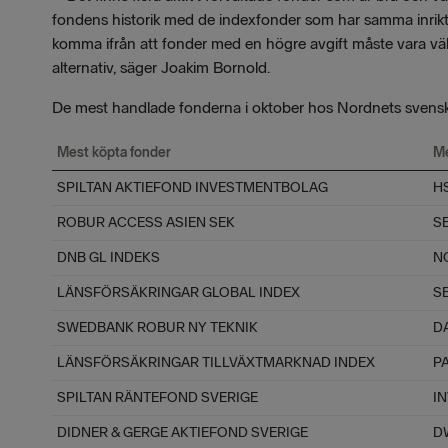
fondens historik med de indexfonder som har samma inriktni
komma ifrån att fonder med en högre avgift måste vara välsk
alternativ, säger Joakim Bornold.
De mest handlade fonderna i oktober hos Nordnets svens
Mest köpta fonder
Me
SPILTAN AKTIEFOND INVESTMENTBOLAG
HS
ROBUR ACCESS ASIEN SEK
S
DNB GL INDEKS
N
LÄNSFÖRSÄKRINGAR GLOBAL INDEX
S
SWEDBANK ROBUR NY TEKNIK
D
LÄNSFÖRSÄKRINGAR TILLVÄXTMARKNAD INDEX
P
SPILTAN RÄNTEFOND SVERIGE
I
DIDNER & GERGE AKTIEFOND SVERIGE
D