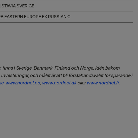
USTAVIA SVERIGE
EB EASTERN EUROPE EX RUSSIAN C
om finns i Sverige, Danmark, Finland och Norge. Idén bakom
nvesteringar, och målet är att bli förstahandsvalet för sparande i
se
,
www.nordnet.no
,
www.nordnet.dk
eller
www.nordnet.fi
.