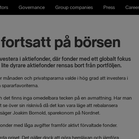
tors
Governance
Group companies
Press
Caree
fortsatt på börsen
estera i aktiefonder, där fonder med ett globalt fokus
 lite dyrare aktiefonder rensas bort från portföljen.
 månaden och privatspararna valde i hög grad att investera i
 spararfavoriterna.
ch det finns inga omedelbara tecken på en avmattning. Har man
 se över sin risknivå då det kan vara läge att rebalansera
äge, säger Joakim Bornold, sparekonom på Nordnet.
xfonder med låga avgifter framför aktivt förvaltade fonder.
ärda priset. Det gäller dock att göra hemläxan och jämföra