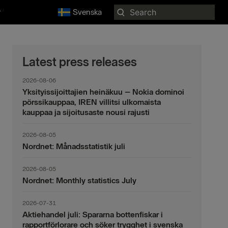
Search
r
Svenska
for:
Latest press releases
2026-08-06
Yksityissijoittajien heinäkuu – Nokia dominoi
pörssikauppaa, IREN villitsi ulkomaista
kauppaa ja sijoitusaste nousi rajusti
2026-08-05
Nordnet: Månadsstatistik juli
2026-08-05
Nordnet: Monthly statistics July
2026-07-31
Aktiehandel juli: Spararna bottenfiskar i
rapportförlorare och söker trygghet i svenska