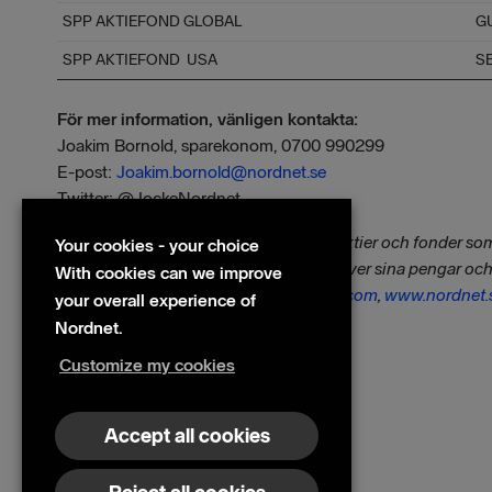
SPP AKTIEFOND GLOBAL
G
SPP AKTIEFOND USA
S
För mer information, vänligen kontakta:
Joakim Bornold, sparekonom, 0700 990299
E-post:
Joakim.bornold@nordnet.se
Twitter: @JockeNordnet
Nordnet är en bank för investeringar i aktier och fonder s
Your cookies - your choice
Nordnet är att ge kunderna kontrollen över sina pengar och i
With cookies can we improve
Norden. Besök oss på
www.nordnetab.com
,
www.nordnet.
your overall experience of
Nordnet.
Customize my cookies
Files
Fondspararna tror fortsatt på börsen
Accept all cookies