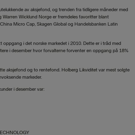
telukkende av aksjefond, og trenden fra tidligere måneder med
 Warren Wicklund Norge er fremdeles favoritter blant
n China Micro Cap, Skagen Global og Handelsbanken Latin
att oppgang i det norske markedet i 2010. Dette er i tråd med
altere i desember hvor forvalterne forventer en oppgang på 18%
te aksjefond og to rentefond. Holberg Likviditet var mest solgte
fremvoksende markeder.
under i desember var:
 TECHNOLOGY