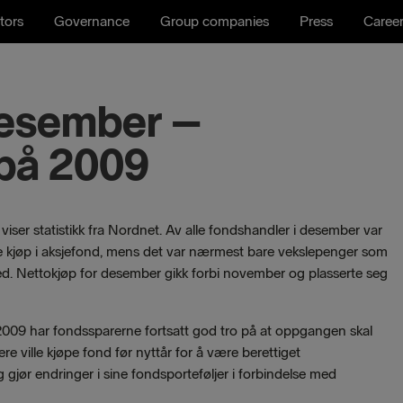
tors
Governance
Group companies
Press
Caree
desember –
 på 2009
ser statistikk fra Nordnet. Av alle fondshandler i desember var
lle kjøp i aksjefond, mens det var nærmest bare vekslepenger som
ned. Nettokjøp for desember gikk forbi november og plasserte seg
 2009 har fondssparerne fortsatt god tro på at oppgangen skal
re ville kjøpe fond før nyttår for å være berettiget
 gjør endringer i sine fondsporteføljer i forbindelse med