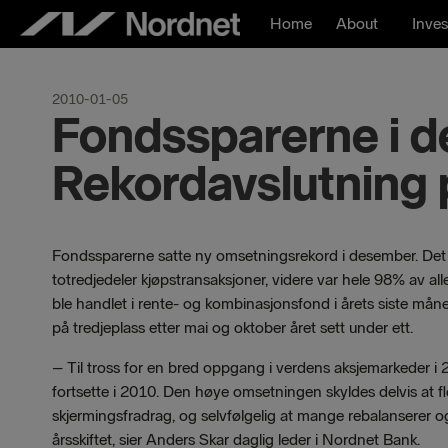
Skip
Home
About
Inves
to
content
2010-01-05
Fondssparerne i 
Rekordavslutning
Fondssparerne satte ny omsetningsrekord i desember. Det vi
totredjedeler kjøpstransaksjoner, videre var hele 98% av a
ble handlet i rente- og kombinasjonsfond i årets siste må
på tredjeplass etter mai og oktober året sett under ett.
– Til tross for en bred oppgang i verdens aksjemarkeder i
fortsette i 2010. Den høye omsetningen skyldes delvis at fle
skjermingsfradrag, og selvfølgelig at mange rebalanserer og
årsskiftet, sier Anders Skar daglig leder i Nordnet Bank.