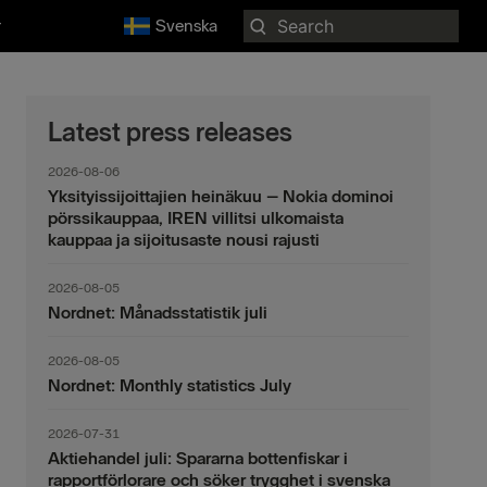
Search
r
Svenska
for:
Latest press releases
2026-08-06
Yksityissijoittajien heinäkuu – Nokia dominoi
pörssikauppaa, IREN villitsi ulkomaista
kauppaa ja sijoitusaste nousi rajusti
2026-08-05
Nordnet: Månadsstatistik juli
2026-08-05
Nordnet: Monthly statistics July
2026-07-31
Aktiehandel juli: Spararna bottenfiskar i
rapportförlorare och söker trygghet i svenska