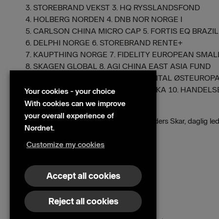
3. STOREBRAND VEKST 3. HQ RYSSLANDSFOND
4. HOLBERG NORDEN 4. DNB NOR NORGE I
5. CARLSON CHINA MICRO CAP 5. FORTIS EQ BRAZIL
6. DELPHI NORGE 6. STOREBRAND RENTE+
7. KAUPTHING NORGE 7. FIDELITY EUROPEAN SMA
8. SKAGEN GLOBAL 8. AGI CHINA EAST ASIA FUND
9. ALFRED BERG AKTIV 9. EAST CAPITAL ØSTEURO
10. HANDELSBANKEN LATIN AMERIKA 10. HANDE
Your cookies - your choice
With cookies can we improve
Kilde: Nordnet
your overall experience of
For ytterligere informasjon, kontakt: Anders Skar, dagli
Nordnet.
anders.skar@nordnet.no
Customize my cookies
Files
wkr0011.pdf
Accept all cookies
Reject all cookies
© 2026 Nordnet AB (publ)