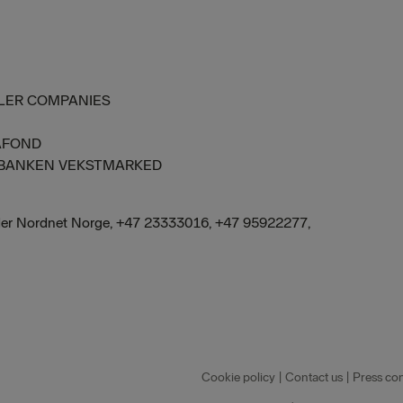
LLER COMPANIES
PAFOND
LSBANKEN VEKSTMARKED
g leder Nordnet Norge, +47 23333016, +47 95922277,
Cookie policy
|
Contact us
|
Press con