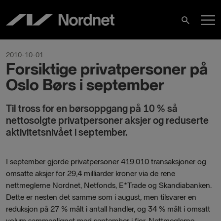
Skip
M
to
Search
content
M
2010-10-01
Forsiktige privatpersoner på
Oslo Børs i september
Til tross for en børsoppgang på 10 % så
nettosolgte privatpersoner aksjer og reduserte
aktivitetsnivået i september.
I september gjorde privatpersoner 419.010 transaksjoner og
omsatte aksjer for 29,4 milliarder kroner via de rene
nettmeglerne Nordnet, Netfonds, E*Trade og Skandiabanken.
Dette er nesten det samme som i august, men tilsvarer en
reduksjon på 27 % målt i antall handler, og 34 % målt i omsatt
volum sammenlignet med september i fjor. Nettmeglerne