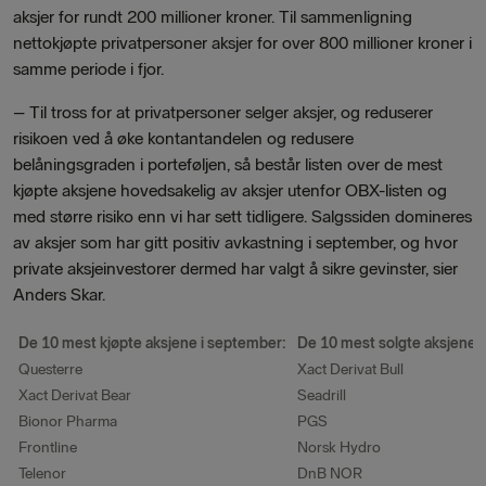
aksjer for rundt 200 millioner kroner. Til sammenligning
nettokjøpte privatpersoner aksjer for over 800 millioner kroner i
samme periode i fjor.
– Til tross for at privatpersoner selger aksjer, og reduserer
risikoen ved å øke kontantandelen og redusere
belåningsgraden i porteføljen, så består listen over de mest
kjøpte aksjene hovedsakelig av aksjer utenfor OBX-listen og
med større risiko enn vi har sett tidligere. Salgssiden domineres
av aksjer som har gitt positiv avkastning i september, og hvor
private aksjeinvestorer dermed har valgt å sikre gevinster, sier
Anders Skar.
De 10 mest kjøpte aksjene i september:
De 10 mest solgte aksjene 
Questerre
Xact Derivat Bull
Xact Derivat Bear
Seadrill
Bionor Pharma
PGS
Frontline
Norsk Hydro
Telenor
DnB NOR