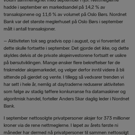
hadde i september en markedsandel på 14,2 % av
transaksjonene og 11,6 % av volumet på Oslo Børs. Nordnet
Bank var det største meglerhuset på Oslo Børs i september
målt i antall transaksjoner.
– Aktiviteten tok seg gradvis opp i august, og vi forventet at
dette skulle fortsette i september. Det gjorde det ikke, og dette
skyldes delvis at de private aksjeinvestorene fortsatt er usikre
på børsutviklingen. Mange ønsker flere bekreftelser før de
friskmelder aksjemarkedet, og velger derfor inntil videre å bli
sittende på gjerdet og vente. I tillegg så vedvarer trenden vi
har sett i hele år, nemlig at daytraderne reduserer aktiviteten
som følge av stadig tøffere konkurranse fra datamaskiner og
algoritmisk handel, forteller Anders Skar daglig leder i Nordnet
Bank.
I september nettosolgte privatpersoner aksjer for 373 millioner
kroner via de rene nettmeglerne. I løpet av årets første ni
måneder har dermed nå privatpersoner til sammen nettosolgt