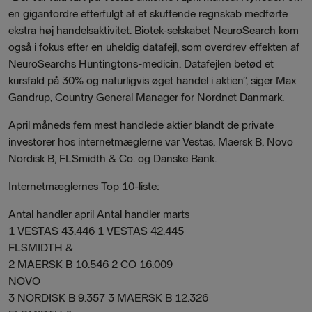
en gigantordre efterfulgt af et skuffende regnskab medførte
ekstra høj handelsaktivitet. Biotek-selskabet NeuroSearch kom
også i fokus efter en uheldig datafejl, som overdrev effekten af
NeuroSearchs Huntingtons-medicin. Datafejlen betød et
kursfald på 30% og naturligvis øget handel i aktien”, siger Max
Gandrup, Country General Manager for Nordnet Danmark.
April måneds fem mest handlede aktier blandt de private
investorer hos internetmæglerne var Vestas, Maersk B, Novo
Nordisk B, FLSmidth & Co. og Danske Bank.
Internetmæglernes Top 10-liste:
Antal handler april Antal handler marts
1 VESTAS 43.446 1 VESTAS 42.445
FLSMIDTH &
2 MAERSK B 10.546 2 CO 16.009
NOVO
3 NORDISK B 9.357 3 MAERSK B 12.326