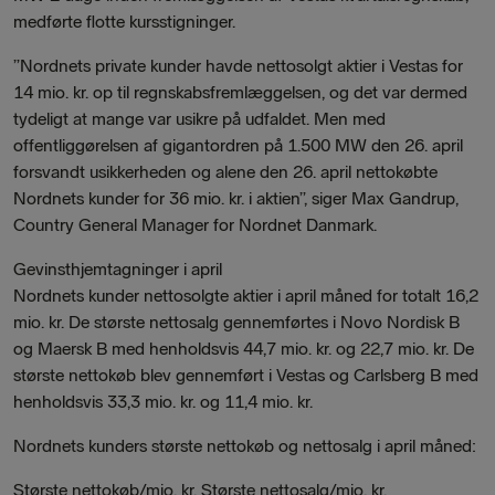
medførte flotte kursstigninger.
”Nordnets private kunder havde nettosolgt aktier i Vestas for
14 mio. kr. op til regnskabsfremlæggelsen, og det var dermed
tydeligt at mange var usikre på udfaldet. Men med
offentliggørelsen af gigantordren på 1.500 MW den 26. april
forsvandt usikkerheden og alene den 26. april nettokøbte
Nordnets kunder for 36 mio. kr. i aktien”, siger Max Gandrup,
Country General Manager for Nordnet Danmark.
Gevinsthjemtagninger i april
Nordnets kunder nettosolgte aktier i april måned for totalt 16,2
mio. kr. De største nettosalg gennemførtes i Novo Nordisk B
og Maersk B med henholdsvis 44,7 mio. kr. og 22,7 mio. kr. De
største nettokøb blev gennemført i Vestas og Carlsberg B med
henholdsvis 33,3 mio. kr. og 11,4 mio. kr.
Nordnets kunders største nettokøb og nettosalg i april måned:
Største nettokøb/mio. kr. Største nettosalg/mio. kr.