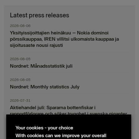
Latest press releases
2026-08-06
Yksityissijoittajien heinäkuu – Nokia dominoi
pörssikauppaa, IREN villitsi ulkomaista kauppaa ja
sijoitusaste nousi rajusti
2026-08-05
Nordnet: Månadsstatistik juli
2026-08-05
Nordnet: Monthly statistics July
2026-07-31
Aktiehandel juli: Spararna bottenfiskar i
rapportförlorare och söker trygghet i svenska giganter
Your cookies - your choice
2026-07-30
Fondsparande juli: Vinsthemtagningar i teknik – men
With cookies can we improve your overall