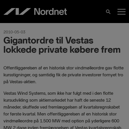
Skip
M
to
Search
content
M
2010-05-03
Gigantordre til Vestas
lokkede private købere frem
Offentliggørelsen af en historisk stor vindmølleordre gav flotte
kursstigninger, og samtidig fik de private investorer fornyet tro
på Vestas-aktien.
Vestas Wind Systems, som ikke har fulgt med i den flotte
kursudvikling som aktiemarkedet har haft de seneste 12
måneder, skuffede ved fremlæggelsen af kvartalsregnskabet
for første kvartal. Men offentliggørelsen af en historisk stor
vindmølleordre på 1.500 MW med option på yderligere 600
MW 2 dage inden fremlæggelsen af Vestas kvartalsregnskab,