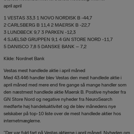
april april
1 VESTAS 33,3 1 NOVO NORDISK B -44,7
2 CARLSBERG B 11,4 2 MAERSK B -22,7
3 LUNDBECK 9,7 3 PARKEN -12,3
4 SJÆLSØ GRUPPEN 9,1 4 GN STORE NORD -11,7
5 DANISCO 7,8 5 DANSKE BANK – 7,2
Kilde: Nordnet Bank
Vestas mest handlede aktie i april måned
Med 43.446 handler blev Vestas den mest handlede aktie i
april måned med mere end fire gange så mange handler som
den næstmest handlede aktie Maersk B. Positive nyheder fra
GN Store Nord og negative nyheder fra NeuroSearch
medførte høj handelsaktivitet og de blev månedens nye
selskaber på top-10 liste over de mest handlede aktier hos
internetmæglerne.
”Der var fuld fart på Vestas aktierne i april måned. Nyheden om