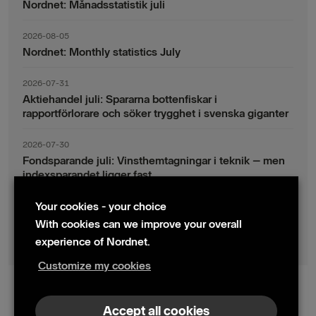
Nordnet: Månadsstatistik juli
2026-08-05
Nordnet: Monthly statistics July
2026-07-31
Aktiehandel juli: Spararna bottenfiskar i
rapportförlorare och söker trygghet i svenska giganter
2026-07-30
Fondsparande juli: Vinsthemtagningar i teknik – men
indexsparandet ligger fast
Your cookies - your choice
2026-07-17
Nordnet veröffentlicht Zwischenbericht zum zweiten
With cookies can we improve your overall
Quartal 2026
experience of Nordnet.
Customize my cookies
© 2024 Nordnet AB (publ)
Accept all cookies