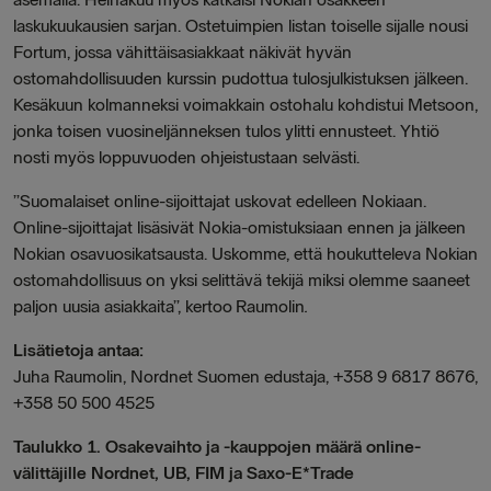
laskukuukausien sarjan. Ostetuimpien listan toiselle sijalle nousi
Fortum, jossa vähittäisasiakkaat näkivät hyvän
ostomahdollisuuden kurssin pudottua tulosjulkistuksen jälkeen.
Kesäkuun kolmanneksi voimakkain ostohalu kohdistui Metsoon,
jonka toisen vuosineljänneksen tulos ylitti ennusteet. Yhtiö
nosti myös loppuvuoden ohjeistustaan selvästi.
”Suomalaiset online-sijoittajat uskovat edelleen Nokiaan.
Online-sijoittajat lisäsivät Nokia-omistuksiaan ennen ja jälkeen
Nokian osavuosikatsausta. Uskomme, että houkutteleva Nokian
ostomahdollisuus on yksi selittävä tekijä miksi olemme saaneet
paljon uusia asiakkaita”, kertoo
Raumolin
.
Lisätietoja antaa:
Juha Raumolin, Nordnet Suomen edustaja, +358 9 6817 8676,
+358 50 500 4525
Taulukko 1. Osakevaihto ja -kauppojen määrä online-
välittäjille Nordnet, UB, FIM ja Saxo-E*Trade