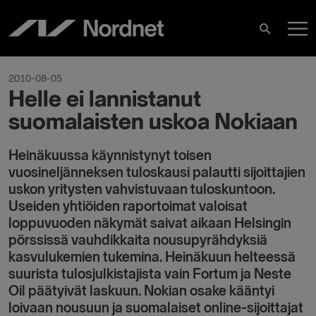
Skip
M
to
Search
content
M
2010-08-05
Helle ei lannistanut
suomalaisten uskoa Nokiaan
Heinäkuussa käynnistynyt toisen
vuosineljänneksen tuloskausi palautti sijoittajien
uskon yritysten vahvistuvaan tuloskuntoon.
Useiden yhtiöiden raportoimat valoisat
loppuvuoden näkymät saivat aikaan Helsingin
pörssissä vauhdikkaita nousupyrähdyksiä
kasvulukemien tukemina. Heinäkuun helteessä
suurista tulosjulkistajista vain Fortum ja Neste
Oil päätyivät laskuun. Nokian osake kääntyi
loivaan nousuun ja suomalaiset online-sijoittajat