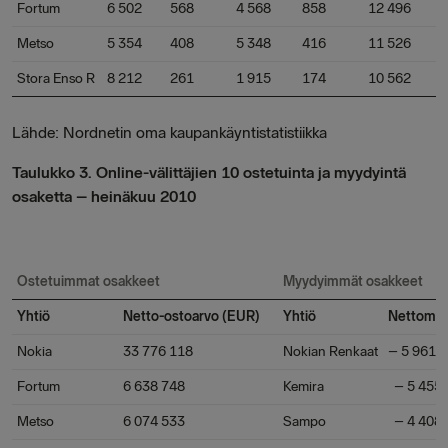
Fortum
6 502
568
4 568
858
12 496
Metso
5 354
408
5 348
416
11 526
Stora Enso R
8 212
261
1 915
174
10 562
Lähde: Nordnetin oma kaupankäyntistatistiikka
Taulukko 3. Online-välittäjien 10 ostetuinta ja myydyintä
osaketta – heinäkuu 2010
Ostetuimmat osakkeet
Myydyimmät osakkeet
Yhtiö
Netto-ostoarvo (EUR)
Yhtiö
Nettomyy
Nokia
33 776 118
Nokian Renkaat
– 5 961 
Fortum
6 638 748
Kemira
– 5 455
Metso
6 074 533
Sampo
– 4 408 