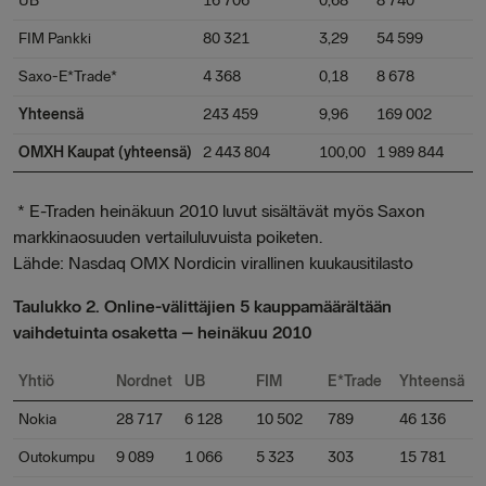
UB
16 706
0,68
8 740
FIM Pankki
80 321
3,29
54 599
Saxo-E*Trade*
4 368
0,18
8 678
Yhteensä
243 459
9,96
169 002
OMXH Kaupat (yhteensä)
2 443 804
100,00
1 989 844
* E-Traden heinäkuun 2010 luvut sisältävät myös Saxon
markkinaosuuden vertailuluvuista poiketen.
Lähde: Nasdaq OMX Nordicin virallinen kuukausitilasto
Taulukko 2. Online-välittäjien 5 kauppamäärältään
vaihdetuinta osaketta – heinäkuu 2010
Yhtiö
Nordnet
UB
FIM
E*Trade
Yhteensä
Nokia
28 717
6 128
10 502
789
46 136
Outokumpu
9 089
1 066
5 323
303
15 781