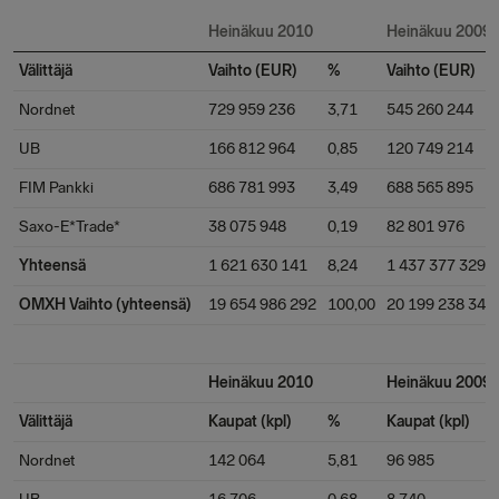
Heinäkuu 2010
Heinäkuu 2009
Välittäjä
Vaihto (EUR)
%
Vaihto (EUR)
Nordnet
729 959 236
3,71
545 260 244
UB
166 812 964
0,85
120 749 214
FIM Pankki
686 781 993
3,49
688 565 895
Saxo-E*Trade*
38 075 948
0,19
82 801 976
Yhteensä
1 621 630 141
8,24
1 437 377 329
OMXH Vaihto (yhteensä)
19 654 986 292
100,00
20 199 238 347
Heinäkuu 2010
Heinäkuu 2009
Välittäjä
Kaupat (kpl)
%
Kaupat (kpl)
Nordnet
142 064
5,81
96 985