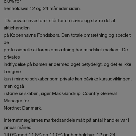
6,0% for
henholdsvis 12 og 24 måneder siden.
”De private investorer står for en større og større del af
aktiehandlen
på Københavns Fondsbørs. Den totale omsætning og specielt
de
professionelle aktørers omsætning har mindsket markant. De
privates
indflydelse på børsen er dermed øget betydeligt, og det er ikke
længere
kun i mindre selskaber som private kan påvirke kursudviklingen,
men også
i større selskaber”, siger Max Gandrup, Country General
Manager for
Nordnet Danmark.
Internetmæglernes markedsandele målt på antal handler var i
januar måned
14,0% mod 11,8% og 11,0% for henholdsvis 12 og 24