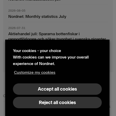
2026-08-05
Nordnet: Monthly statistics July
2026-07-31
Aktiehandel juli: Spararna bottenfiskar i
rapportförlorare och söker trygghet i svenska giganter
Your cookies - your choice
2026-07-30
Fondsparande juli: Vinsthemtagningar i teknik – men
With cookies can we improve your overall
indexsparandet ligger fast
experience of Nordnet.
Customize my cookies
© 2024 Nordnet AB (publ)
Accept all cookies
Contact us
Press contacts
Reject all cookies
Nordnet AB (publ) | Box 300 99 | 104 25 Stockholm | Reg. no. 559073-6681
+46 10 583 30 00 |
info@nordnet.se