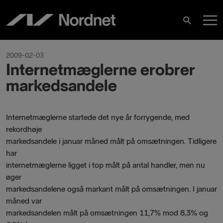
Skip
M
to
Search
content
M
2009-02-03
Internetmæglerne erobrer
markedsandele
Internetmæglerne startede det nye år forrygende, med
rekordhøje
markedsandele i januar måned målt på omsætningen. Tidligere
har
internetmæglerne ligget i top målt på antal handler, men nu
øger
markedsandelene også markant målt på omsætningen. I januar
måned var
markedsandelen målt på omsætningen 11,7% mod 8,3% og