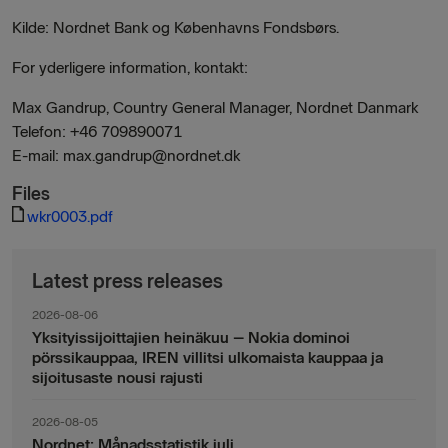
Kilde: Nordnet Bank og Københavns Fondsbørs.
For yderligere information, kontakt:
Max Gandrup, Country General Manager, Nordnet Danmark
Telefon: +46 709890071
E-mail: max.gandrup@nordnet.dk
Files
wkr0003.pdf
Latest press releases
2026-08-06
Yksityissijoittajien heinäkuu – Nokia dominoi
pörssikauppaa, IREN villitsi ulkomaista kauppaa ja
sijoitusaste nousi rajusti
2026-08-05
Nordnet: Månadsstatistik juli