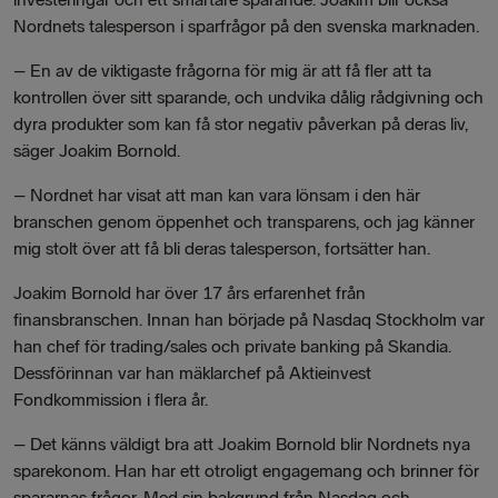
Nordnets talesperson i sparfrågor på den svenska marknaden.
–
En av de viktigaste frågorna för mig är att få fler att ta
kontrollen över sitt sparande, och undvika dålig rådgivning och
dyra produkter som kan få stor negativ påverkan på deras liv,
säger Joakim Bornold.
–
Nordnet har visat att man kan vara lönsam i den här
branschen genom öppenhet och transparens, och jag känner
mig stolt över att få bli deras talesperson, fortsätter han.
Joakim Bornold har över 17 års erfarenhet från
finansbranschen. Innan han började på Nasdaq Stockholm var
han chef för trading/sales och private banking på Skandia.
Dessförinnan var han mäklarchef på Aktieinvest
Fondkommission i flera år.
– Det känns väldigt bra att Joakim Bornold blir Nordnets nya
sparekonom. Han har ett otroligt engagemang och brinner för
spararnas frågor. Med sin bakgrund från Nasdaq och