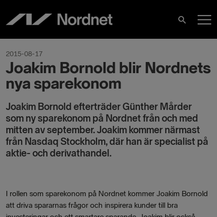
Skip
M
to
Search
content
M
2015-08-17
Joakim Bornold blir Nordnets
nya sparekonom
Joakim Bornold efterträder Günther Mårder
som ny sparekonom på Nordnet från och med
mitten av september. Joakim kommer närmast
från Nasdaq Stockholm, där han är specialist på
aktie- och derivathandel.
I rollen som sparekonom på Nordnet kommer Joakim Bornold
att driva spararnas frågor och inspirera kunder till bra
investeringar och ett smartare sparande. Joakim blir också