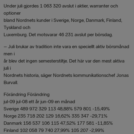
Under juli gjordes 1 063 320 avslut i aktier, warranter och
optioner
bland Nordnets kunder i Sverige, Norge, Danmark, Finland,
Tyskland och
Luxemburg. Det motsvarar 46 231 avslut per börsdag.
– Juli brukar av tradition inte vara en speciellt aktiv börsmånad
men i
år blev det ingen semesterstiltje. Det här var den mest aktiva
juli i
Nordnets historia, säger Nordnets kommunikationschef Jonas
Burvall.
Förändring Förändring
jul-09 jul-08 ett år jun-09 en månad
Sverige 489 972 329 113 48,88% 579 801 -15,49%
Norge 235 718 202 129 16,62% 335 347 -29,71%
Danmark 156 537 106 115 47,52% 177 581 -11,85%
Finland 102 058 79 740 27,99% 105 207 -2,99%