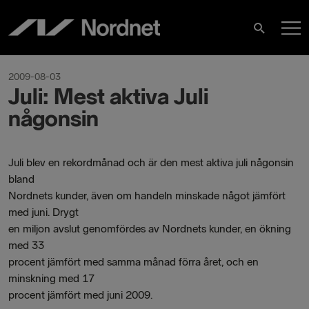
Skip
M
to
Search
content
M
2009-08-03
Juli: Mest aktiva Juli
någonsin
Juli blev en rekordmånad och är den mest aktiva juli någonsin
bland
Nordnets kunder, även om handeln minskade något jämfört
med juni. Drygt
en miljon avslut genomfördes av Nordnets kunder, en ökning
med 33
procent jämfört med samma månad förra året, och en
minskning med 17
procent jämfört med juni 2009.