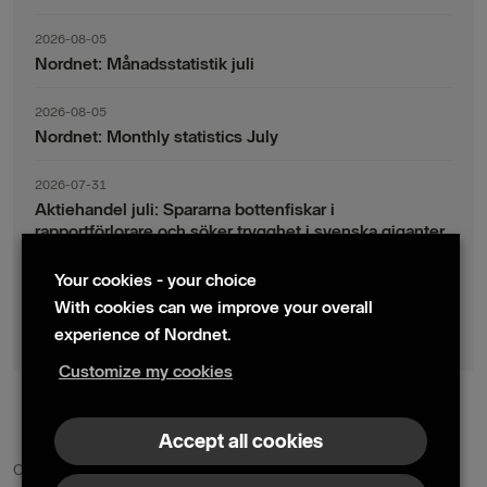
2026-08-05
Nordnet: Månadsstatistik juli
2026-08-05
Nordnet: Monthly statistics July
2026-07-31
Aktiehandel juli: Spararna bottenfiskar i
rapportförlorare och söker trygghet i svenska giganter
Your cookies - your choice
2026-07-30
Fondsparande juli: Vinsthemtagningar i teknik – men
With cookies can we improve your overall
indexsparandet ligger fast
experience of Nordnet.
Customize my cookies
© 2024 Nordnet AB (publ)
Accept all cookies
Contact us
Press contacts