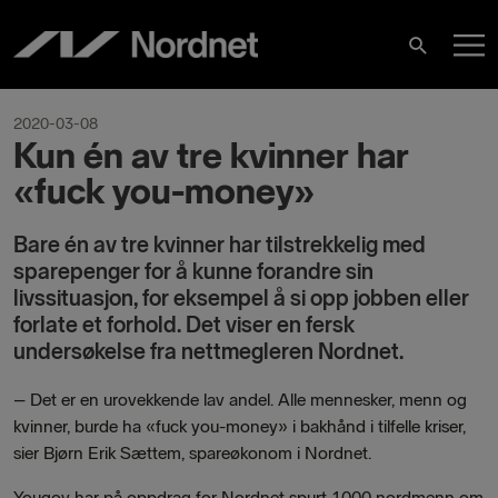
Skip
M
to
Search
content
M
2020-03-08
Kun én av tre kvinner har
«fuck you-money»
Bare én av tre kvinner har tilstrekkelig med
sparepenger for å kunne forandre sin
livssituasjon, for eksempel å si opp jobben eller
forlate et forhold. Det viser en fersk
undersøkelse fra nettmegleren Nordnet.
–
Det er en urovekkende lav andel. Alle mennesker, menn og
kvinner, burde ha «fuck you-money» i bakhånd i tilfelle kriser,
sier Bjørn Erik Sættem, spareøkonom i Nordnet.
Yougov har på oppdrag for Nordnet spurt 1000 nordmenn om