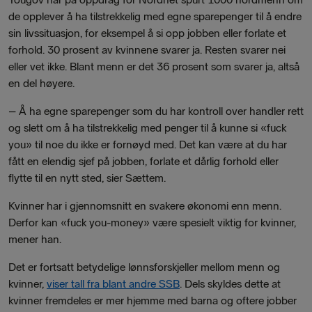
de opplever å ha tilstrekkelig med egne sparepenger til å endre
sin livssituasjon, for eksempel å si opp jobben eller forlate et
forhold. 30 prosent av kvinnene svarer ja. Resten svarer nei
eller vet ikke. Blant menn er det 36 prosent som svarer ja, altså
en del høyere.
–
Å ha egne sparepenger som du har kontroll over handler rett
og slett om å ha tilstrekkelig med penger til å kunne si «fuck
you» til noe du ikke er fornøyd med. Det kan være at du har
fått en elendig sjef på jobben, forlate et dårlig forhold eller
flytte til en nytt sted, sier Sættem.
Kvinner har i gjennomsnitt en svakere økonomi enn menn.
Derfor kan «fuck you-money» være spesielt viktig for kvinner,
mener han.
Det er fortsatt betydelige lønnsforskjeller mellom menn og
kvinner,
viser tall fra blant andre SSB
. Dels skyldes dette at
kvinner fremdeles er mer hjemme med barna og oftere jobber