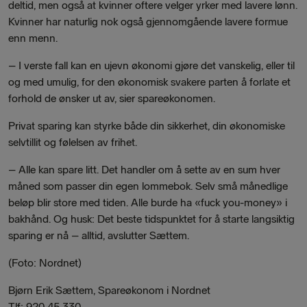
deltid, men også at kvinner oftere velger yrker med lavere lønn.
Kvinner har naturlig nok også gjennomgående lavere formue
enn menn.
–
I verste fall kan en ujevn økonomi gjøre det vanskelig, eller til
og med umulig, for den økonomisk svakere parten å forlate et
forhold de ønsker ut av, sier spareøkonomen.
Privat sparing kan styrke både din sikkerhet, din økonomiske
selvtillit og følelsen av frihet.
– Alle kan spare litt. Det handler om å sette av en sum hver
måned som passer din egen lommebok. Selv små månedlige
beløp blir store med tiden. Alle burde ha «fuck you-money» i
bakhånd. Og husk: Det beste tidspunktet for å starte langsiktig
sparing er nå – alltid, avslutter Sættem.
(Foto: Nordnet)
Bjørn Erik Sættem,
Spareøkonom i Nordnet
Tlf: 920 45 330