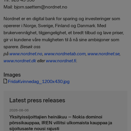
Mail: bjorn.saettem@nordnet.no
Nordnet er en digital bank for sparing og investeringer som
opererer i Norge, Sverige, Finland og Danmark. Med
brukervennlighet, tilgjengelighet, et bredt tilbud og lave priser,
gir vi kundene våre muligheten til å nå sine ambisjoner som
sparere.
Besøk oss
på
www.nordnet.no
,
www.nordnetab.com
,
www.nordnet.se
,
www.nordnet.dk
eller
www.nordnet.fi
.
Images
FridaKvinnedag_1200x430.jpg
Latest press releases
2026-08-06
Yksityissijoittajien heinäkuu – Nokia dominoi
pörssikauppaa, IREN villitsi ulkomaista kauppaa ja
sijoitusaste nousi rajusti