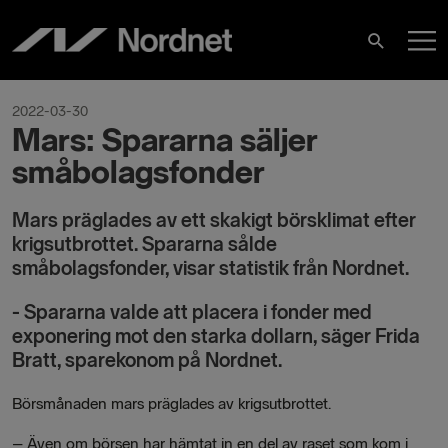
Skip
M
to
Search
content
M
2022-03-30
Mars: Spararna säljer
småbolagsfonder
Mars präglades av ett skakigt börsklimat efter
krigsutbrottet. Spararna sålde
småbolagsfonder, visar statistik från Nordnet.
- Spararna valde att placera i fonder med
exponering mot den starka dollarn, säger Frida
Bratt, sparekonom på Nordnet.
Börsmånaden mars präglades av krigsutbrottet.
– Även om börsen har hämtat in en del av raset som kom i