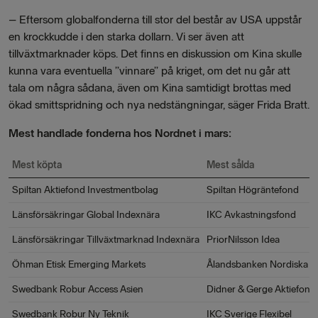
– Eftersom globalfonderna till stor del består av USA uppstår
en krockkudde i den starka dollarn. Vi ser även att
tillväxtmarknader köps. Det finns en diskussion om Kina skulle
kunna vara eventuella ”vinnare” på kriget, om det nu går att
tala om några sådana, även om Kina samtidigt brottas med
ökad smittspridning och nya nedstängningar, säger Frida Bratt.
Mest handlade fonderna hos Nordnet i mars:
Mest köpta
Mest sålda
Spiltan Aktiefond Investmentbolag
Spiltan Högräntefond
Länsförsäkringar Global Indexnära
IKC Avkastningsfond
Länsförsäkringar Tillväxtmarknad Indexnära
PriorNilsson Idea
Öhman Etisk Emerging Markets
Ålandsbanken Nordiska 
Swedbank Robur Access Asien
Didner & Gerge Aktiefond
Swedbank Robur Ny Teknik
IKC Sverige Flexibel