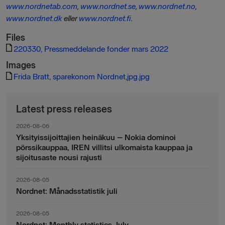
www.nordnetab.com
,
www.nordnet.se
,
www.nordnet.no
,
www.nordnet.dk
eller
www.nordnet.fi
.
Files
220330, Pressmeddelande fonder mars 2022
Images
Frida Bratt, sparekonom Nordnet,jpg.jpg
Latest press releases
2026-08-06
Yksityissijoittajien heinäkuu – Nokia dominoi
pörssikauppaa, IREN villitsi ulkomaista kauppaa ja
sijoitusaste nousi rajusti
2026-08-05
Nordnet: Månadsstatistik juli
2026-08-05
Nordnet: Monthly statistics July