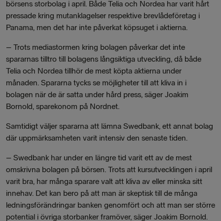
börsens storbolag i april. Både Telia och Nordea har varit hårt
pressade kring mutanklagelser respektive brevlådeföretag i
Panama, men det har inte påverkat köpsuget i aktierna.
–
Trots mediastormen kring bolagen påverkar det inte
spararnas tilltro till bolagens långsiktiga utveckling, då både
Telia och Nordea tillhör de mest köpta aktierna under
månaden. Spararna tycks se möjligheter till att kliva in i
bolagen när de är satta under hård press, säger Joakim
Bornold, sparekonom på Nordnet.
Samtidigt väljer spararna att lämna Swedbank, ett annat bolag
där uppmärksamheten varit intensiv den senaste tiden.
–
Swedbank har under en längre tid varit ett av de mest
omskrivna bolagen på börsen. Trots att kursutvecklingen i april
varit bra, har många sparare valt att kliva av eller minska sitt
innehav. Det kan bero på att man är skeptisk till de många
ledningsförändringar banken genomfört och att man ser större
potential i övriga storbanker framöver, säger Joakim Bornold.