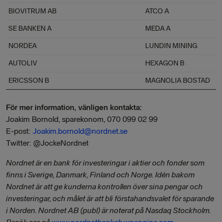
BIOVITRUM AB
ATCO A
SE BANKEN A
MEDA A
NORDEA
LUNDIN MINING
AUTOLIV
HEXAGON B
ERICSSON B
MAGNOLIA BOSTAD
För mer information, vänligen kontakta:
Joakim Bornold, sparekonom, 070 099 02 99
E-post:
Joakim.bornold@nordnet.se
Twitter: @JockeNordnet
Nordnet är en bank för investeringar i aktier och fonder som
finns i Sverige, Danmark, Finland och Norge. Idén bakom
Nordnet är att ge kunderna kontrollen över sina pengar och
investeringar, och målet är att bli förstahandsvalet för sparande
i Norden. Nordnet AB (publ) är noterat på Nasdaq Stockholm.