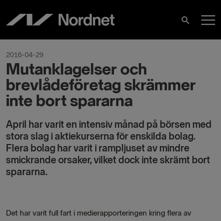
Skip
M
to
Search
content
M
2016-04-29
Mutanklagelser och
brevlådeföretag skrämmer
inte bort spararna
April har varit en intensiv månad på börsen med
stora slag i aktiekurserna för enskilda bolag.
Flera bolag har varit i rampljuset av mindre
smickrande orsaker, vilket dock inte skrämt bort
spararna.
Det har varit full fart i medierapporteringen kring flera av