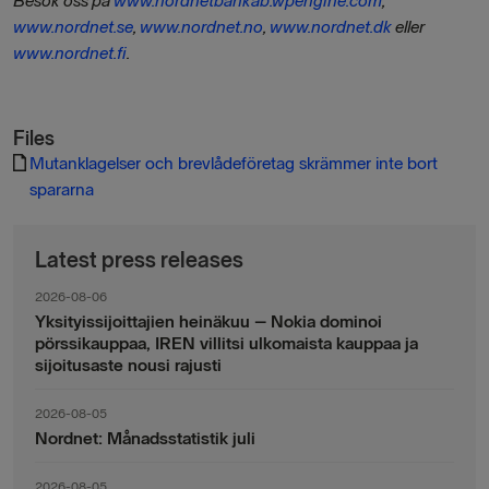
Besök oss på
www.nordnetbankab.wpengine.com
,
www.nordnet.se
,
www.nordnet.no
,
www.nordnet.dk
eller
www.nordnet.fi
.
Files
Mutanklagelser och brevlådeföretag skrämmer inte bort
spararna
Latest press releases
2026-08-06
Yksityissijoittajien heinäkuu – Nokia dominoi
pörssikauppaa, IREN villitsi ulkomaista kauppaa ja
sijoitusaste nousi rajusti
2026-08-05
Nordnet: Månadsstatistik juli
2026-08-05