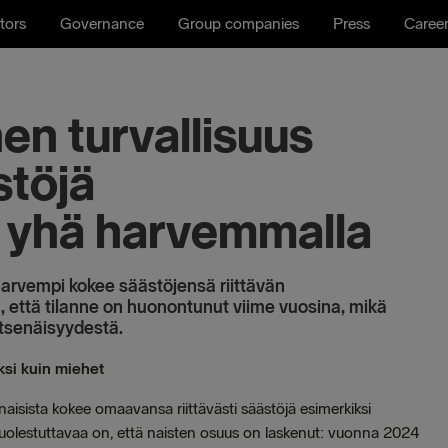
tors
Governance
Group companies
Press
Caree
nen turvallisuus
stöjä
 yhä harvemmalla
 harvempi kokee säästöjensä riittävän
 että tilanne on huonontunut viime vuosina, mikä
 itsenäisyydestä.
ksi kuin miehet
aisista kokee omaavansa riittävästi säästöjä esimerkiksi
Huolestuttavaa on, että naisten osuus on laskenut: vuonna 2024