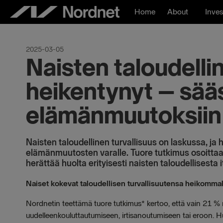
Skip
Home
About
Inves
to
content
2025-03-05
Naisten taloudelli
heikentynyt – sää
elämänmuutoksiin
Naisten taloudellinen turvallisuus on laskussa, ja
elämänmuutosten varalle. Tuore tutkimus osoittaa,
herättää huolta erityisesti naisten taloudellisesta
Naiset kokevat taloudellisen turvallisuutensa heikomma
Nordnetin teettämä tuore tutkimus* kertoo, että vain 21 % n
uudelleenkouluttautumiseen, irtisanoutumiseen tai eroon. 