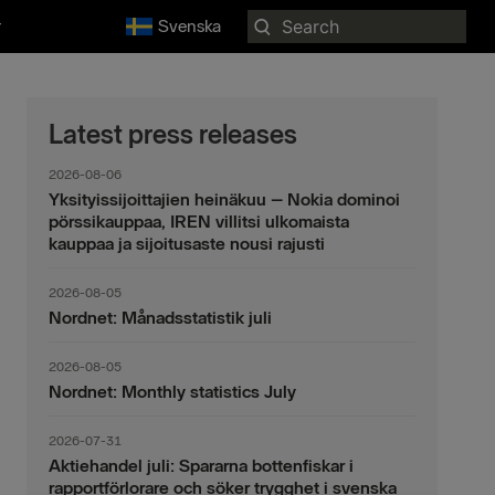
Search
r
Svenska
for:
Latest press releases
2026-08-06
Yksityissijoittajien heinäkuu – Nokia dominoi
pörssikauppaa, IREN villitsi ulkomaista
kauppaa ja sijoitusaste nousi rajusti
2026-08-05
Nordnet: Månadsstatistik juli
2026-08-05
Nordnet: Monthly statistics July
2026-07-31
Aktiehandel juli: Spararna bottenfiskar i
rapportförlorare och söker trygghet i svenska