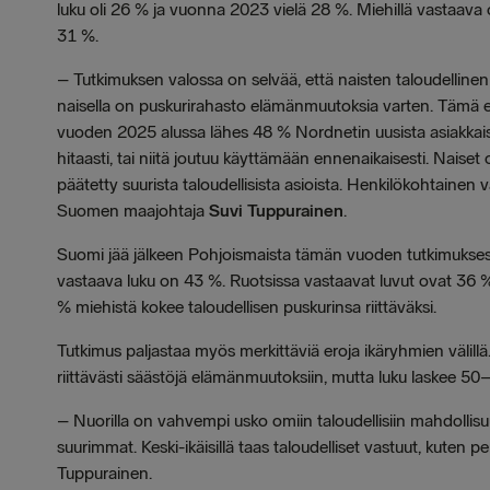
luku oli 26 % ja vuonna 2023 vielä 28 %. Miehillä vastaav
31 %.
– Tutkimuksen valossa on selvää, että naisten taloudellinen 
naisella on puskurirahasto elämänmuutoksia varten. Tämä ei ta
vuoden 2025 alussa lähes 48 % Nordnetin uusista asiakkaista
hitaasti, tai niitä joutuu käyttämään ennenaikaisesti. Naiset 
päätetty suurista taloudellisista asioista. Henkilökohtaine
Suomen maajohtaja
Suvi Tuppurainen
.
Suomi jää jälkeen Pohjoismaista tämän vuoden tutkimuksessa
vastaava luku on 43 %. Ruotsissa vastaavat luvut ovat 36 % 
% miehistä kokee taloudellisen puskurinsa riittäväksi.
Tutkimus paljastaa myös merkittäviä eroja ikäryhmien välil
riittävästi säästöjä elämänmuutoksiin, mutta luku laskee 50–
– Nuorilla on vahvempi usko omiin taloudellisiin mahdollisu
suurimmat. Keski-ikäisillä taas taloudelliset vastuut, kuten 
Tuppurainen.