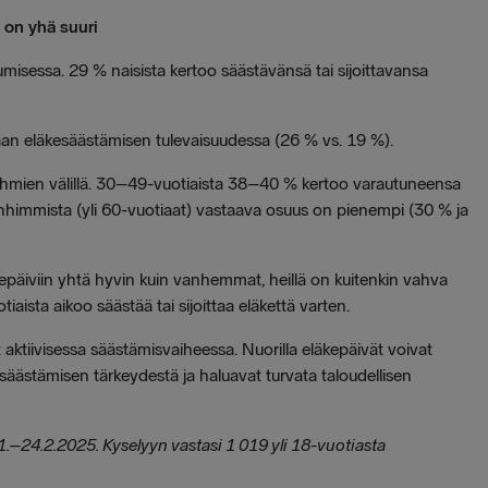
 on yhä suuri
umisessa. 29 % naisista kertoo säästävänsä tai sijoittavansa
aan eläkesäästämisen tulevaisuudessa (26 % vs. 19 %).
yhmien välillä. 30–49-vuotiaista 38–40 % kertoo varautuneensa
himmista (yli 60-vuotiaat) vastaava osuus on pienempi (30 % ja
kepäiviin yhtä hyvin kuin vanhemmat, heillä on kuitenkin vahva
ista aikoo säästää tai sijoittaa eläkettä varten.
 aktiivisessa säästämisvaiheessa. Nuorilla eläkepäivät voivat
äkesäästämisen tärkeydestä ja haluavat turvata taloudellisen
.–24.2.2025. Kyselyyn vastasi 1 019 yli 18-vuotiasta