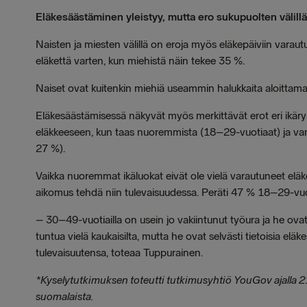
Eläkesäästäminen yleistyy, mutta ero sukupuolten välillä
Naisten ja miesten välillä on eroja myös eläkepäiviin varaut
eläkettä varten, kun miehistä näin tekee 35 %.
Naiset ovat kuitenkin miehiä useammin halukkaita aloittam
Eläkesäästämisessä näkyvät myös merkittävät erot eri ikär
eläkkeeseen, kun taas nuoremmista (18–29-vuotiaat) ja van
27 %).
Vaikka nuoremmat ikäluokat eivät ole vielä varautuneet elä
aikomus tehdä niin tulevaisuudessa. Peräti 47 % 18–29-vuotia
– 30–49-vuotiailla on usein jo vakiintunut työura ja he ovat
tuntua vielä kaukaisilta, mutta he ovat selvästi tietoisia el
tulevaisuutensa, toteaa Tuppurainen.
*Kyselytutkimuksen toteutti tutkimusyhtiö YouGov ajalla 21
suomalaista.