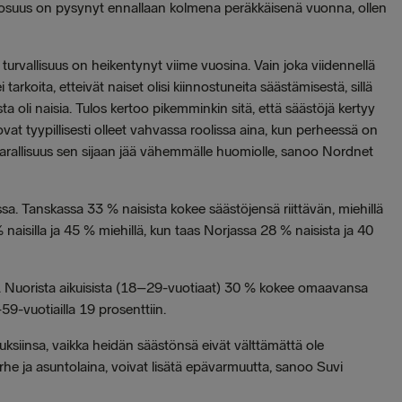
a osuus on pysynyt ennallaan kolmena peräkkäisenä vuonna, ollen
turvallisuus on heikentynyt viime vuosina. Vain joka viidennellä
rkoita, etteivät naiset olisi kiinnostuneita säästämisestä, sillä
 oli naisia. Tulos kertoo pikemminkin sitä, että säästöjä kertyy
ovat tyypillisesti olleet vahvassa roolissa aina, kun perheessä on
n varallisuus sen sijaan jää vähemmälle huomiolle, sanoo Nordnet
. Tanskassa 33 % naisista kokee säästöjensä riittävän, miehillä
naisilla ja 45 % miehillä, kun taas Norjassa 28 % naisista ja 40
lä. Nuorista aikuisista (18–29-vuotiaat) 30 % kokee omaavansa
59-vuotiailla 19 prosenttiin.
uksiinsa, vaikka heidän säästönsä eivät välttämättä ole
perhe ja asuntolaina, voivat lisätä epävarmuutta, sanoo Suvi