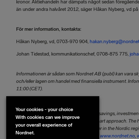
kronor. Aktiehandeln har dämpats något sedan föregående 
än under andra halvåret 2012, säger Håkan Nyberg, vd på
För mer information, kontakta:
Håkan Nyberg, vd, 0703-970 904,
hakan.nyberg@nordnet
Johan Tidestad, kommunikationschef, 0708-875 775,
joha
Informationen är sådan som Nordnet AB (publ) kan vara sk
och/eller lagen om handel med finansiella instrument. Inf
11:00 (CET).
Your cookies - your choice
Nordnet provides services that simplify savings, investment
With cookies can we improve
on active savings with a modern and smart approach. The
your overall experience of
Stockholm. Nordnet is the leading broker in the Nordic r
Nordnet.
and Finland. Visit us at
www.nordnet.se
,
www.nordnet.no
,