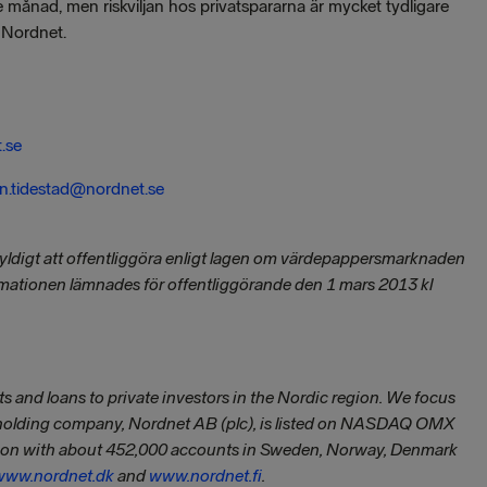
månad, men riskviljan hos privatspararna är mycket tydligare
 Nordnet.
.se
n.tidestad@nordnet.se
yldigt att offentliggöra enligt lagen om värdepappersmarknaden
ormationen lämnades för offentliggörande den 1 mars 2013 kl
s and loans to private investors in the Nordic region. We focus
 holding company, Nordnet AB (plc), is listed on NASDAQ OMX
egion with about 452,000 accounts in Sweden, Norway, Denmark
www.nordnet.dk
and
www.nordnet.fi
.