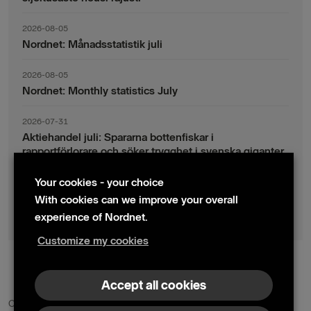
2026-08-05
Nordnet: Månadsstatistik juli
2026-08-05
Nordnet: Monthly statistics July
2026-07-31
Aktiehandel juli: Spararna bottenfiskar i
rapportförlorare och söker trygghet i svenska giganter
Your cookies - your choice
2026-07-30
Fondsparande juli: Vinsthemtagningar i teknik – men
With cookies can we improve your overall
indexsparandet ligger fast
experience of Nordnet.
Customize my cookies
© 2024 Nordnet AB (publ)
Accept all cookies
Contact us
Press contacts