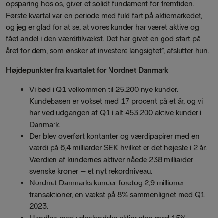
opsparing hos os, giver et solidt fundament for fremtiden.
Første kvartal var en periode med fuld fart på aktiemarkedet,
og jeg er glad for at se, at vores kunder har været aktive og
fået andel i den værditilvækst. Det har givet en god start på
året for dem, som ønsker at investere langsigtet”, afslutter hun.
Højdepunkter fra kvartalet for Nordnet Danmark
Vi bød i Q1 velkommen til 25.200 nye kunder.
Kundebasen er vokset med 17 procent på et år, og vi
har ved udgangen af Q1 i alt 453.200 aktive kunder i
Danmark.
Der blev overført kontanter og værdipapirer med en
værdi på 6,4 milliarder SEK hvilket er det højeste i 2 år.
Værdien af kundernes aktiver nåede 238 milliarder
svenske kroner – et nyt rekordniveau.
Nordnet Danmarks kunder foretog 2,9 millioner
transaktioner, en vækst på 8% sammenlignet med Q1
2023.
Handlen med udenlandske aktier steg med 15%