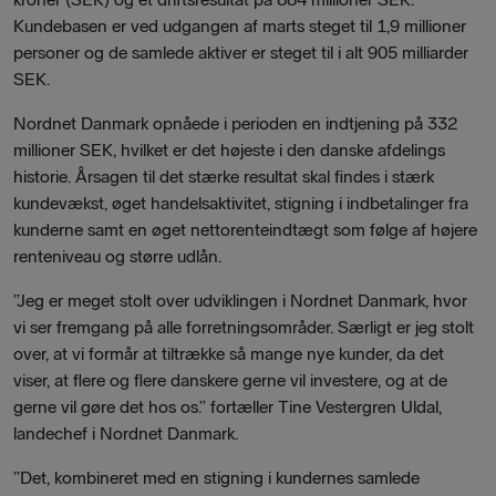
Kundebasen er ved udgangen af marts steget til 1,9 millioner
personer og de samlede aktiver er steget til i alt 905 milliarder
SEK.
Nordnet Danmark opnåede i perioden en indtjening på 332
millioner SEK, hvilket er det højeste i den danske afdelings
historie. Årsagen til det stærke resultat skal findes i stærk
kundevækst, øget handelsaktivitet, stigning i indbetalinger fra
kunderne samt en øget nettorenteindtægt som følge af højere
renteniveau og større udlån.
”Jeg er meget stolt over udviklingen i Nordnet Danmark, hvor
vi ser fremgang på alle forretningsområder. Særligt er jeg stolt
over, at vi formår at tiltrække så mange nye kunder, da det
viser, at flere og flere danskere gerne vil investere, og at de
gerne vil gøre det hos os.” fortæller Tine Vestergren Uldal,
landechef i Nordnet Danmark.
”Det, kombineret med en stigning i kundernes samlede