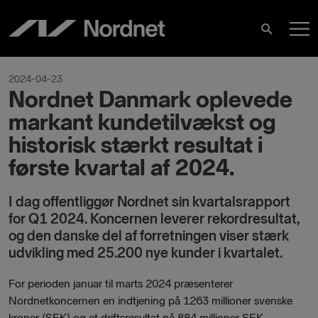
Skip
M
to
Search
content
M
2024-04-23
Nordnet Danmark oplevede
markant kundetilvækst og
historisk stærkt resultat i
første kvartal af 2024.
I dag offentliggør Nordnet sin kvartalsrapport
for Q1 2024. Koncernen leverer rekordresultat,
og den danske del af forretningen viser stærk
udvikling med 25.200 nye kunder i kvartalet.
For perioden januar til marts 2024 præsenterer
Nordnetkoncernen en indtjening på 1263 millioner svenske
kroner (SEK) og et driftsresultat på 884 millioner SEK.