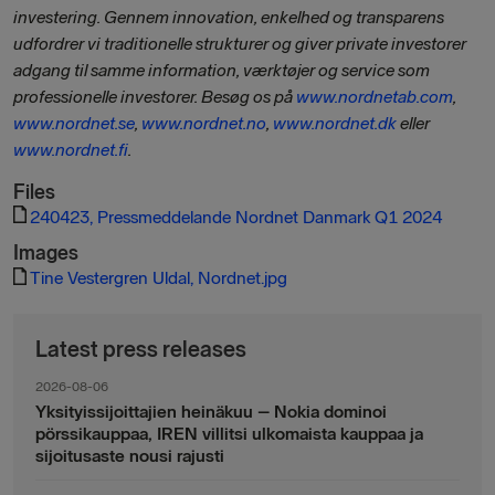
investering. Gennem innovation, enkelhed og transparens
udfordrer vi traditionelle strukturer og giver private investorer
adgang til samme information, værktøjer og service som
professionelle investorer.
Besøg os på
www.nordnetab.com
,
www.nordnet.se
,
www.nordnet.no
,
www.nordnet.dk
eller
www.nordnet.fi
.
Files
240423, Pressmeddelande Nordnet Danmark Q1 2024
Images
Tine Vestergren Uldal, Nordnet.jpg
Latest press releases
2026-08-06
Yksityissijoittajien heinäkuu – Nokia dominoi
pörssikauppaa, IREN villitsi ulkomaista kauppaa ja
sijoitusaste nousi rajusti