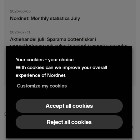
2026-08-05
Nordnet: Monthly statistics July
2026-07-31
Aktiehandel juli: Spararna bottenfiskar i
rapportförlorare och söker trygghet i svenska giganter
Your cookies - your choice
2026-07-30
Fondsparande juli: Vinsthemtagningar i teknik – men
With cookies can we improve your overall
indexsparandet ligger fast
experience of Nordnet.
Customize my cookies
© 2024 Nordnet AB (publ)
Accept all cookies
Contact us
Press contacts
Reject all cookies
Nordnet AB (publ) | Box 300 99 | 104 25 Stockholm | Reg. no. 559073-6681
+46 10 583 30 00 |
info@nordnet.se