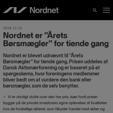
Skip
M
to
Search
content
M
2018-11-21
Nordnet er ”Årets
Børsmægler” for tiende gang
Nordnet er blevet udnævnt til ”Årets
Børsmægler” for tiende gang. Prisen uddeles af
Dansk Aktionærforening og er baseret på et
spørgeskema, hvor foreningens medlemmer
bliver bedt om at vurdere den bank eller
børsmægler, som de selv benytter.
–
Vi er utroligt stolte over den her pris, især fordi prisen
bygger på de private investorers egne oplevelser af kvaliteten
hos de forskellige aktører, som tilbyder handel med aktier og