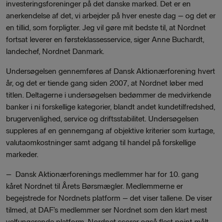
investeringsforeninger på det danske marked. Det er en
anerkendelse af det, vi arbejder på hver eneste dag – og det er
en tillid, som forpligter. Jeg vil gøre mit bedste til, at Nordnet
fortsat leverer en førsteklassesservice, siger Anne Buchardt,
landechef, Nordnet Danmark.
Undersøgelsen gennemføres af Dansk Aktionærforening hvert
år, og det er tiende gang siden 2007, at Nordnet løber med
titlen. Deltagerne i undersøgelsen bedømmer de medvirkende
banker i ni forskellige kategorier, blandt andet kundetilfredshed,
brugervenlighed, service og driftsstabilitet. Undersøgelsen
suppleres af en gennemgang af objektive kriterier som kurtage,
valutaomkostninger samt adgang til handel på forskellige
markeder.
–
Dansk Aktionærforenings medlemmer har for 10. gang
kåret Nordnet til Årets Børsmægler. Medlemmerne er
begejstrede for Nordnets platform – det viser tallene. De viser
tilmed, at DAF’s medlemmer ser Nordnet som den klart mest
velfungerende platform. Nordnet scorer også flest point målt