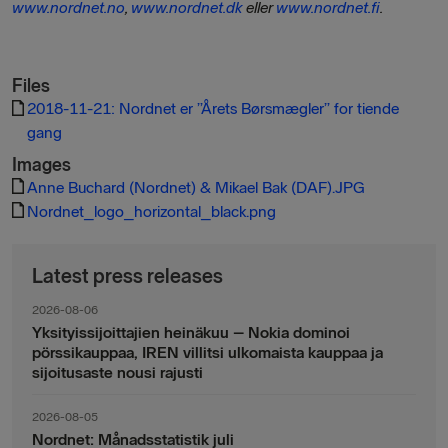
www.nordnet.no
,
www.nordnet.dk
eller
www.nordnet.fi
.
Files
2018-11-21: Nordnet er ”Årets Børsmægler” for tiende
gang
Images
Anne Buchard (Nordnet) & Mikael Bak (DAF).JPG
Nordnet_logo_horizontal_black.png
Latest press releases
2026-08-06
Yksityissijoittajien heinäkuu – Nokia dominoi
pörssikauppaa, IREN villitsi ulkomaista kauppaa ja
sijoitusaste nousi rajusti
2026-08-05
Nordnet: Månadsstatistik juli