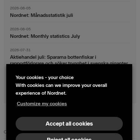
2026-08-05
Nordnet: Månadsstatistik juli
2026-08-05
Nordnet: Monthly statistics July
2026-07-31
Aktiehandel juli: Spararna bottenfiskar i
rapportförlorare och söker trygghet i svenska giganter
Your cookies - your choice
2026-07-30
Fondsparande juli: Vinsthemtagningar i teknik – men
With cookies can we improve your overall
indexsparandet ligger fast
experience of Nordnet.
Customize my cookies
© 2024 Nordnet AB (publ)
Accept all cookies
Contact us
Press contacts