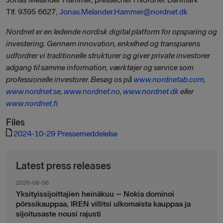
Tlf. 9395 6627,
Jonas.Melander.Hammer@nordnet.dk
Nordnet er en ledende nordisk digital platform for opsparing og
investering. Gennem innovation, enkelhed og transparens
udfordrer vi traditionelle strukturer og giver private investorer
adgang til samme information, værktøjer og service som
professionelle investorer. Besøg os på
www.nordnetab.com
,
www.nordnet.se
,
www.nordnet.no
,
www.nordnet.dk
eller
www.nordnet.fi
.
Files
2024-10-29 Pressemeddelelse
Latest press releases
2026-08-06
Yksityissijoittajien heinäkuu – Nokia dominoi
pörssikauppaa, IREN villitsi ulkomaista kauppaa ja
sijoitusaste nousi rajusti