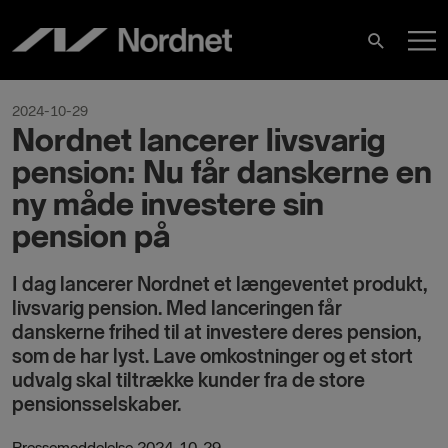
Skip
M
to
Search
content
M
2024-10-29
Nordnet lancerer livsvarig
pension: Nu får danskerne en
ny måde investere sin
pension på
I dag lancerer Nordnet et længeventet produkt,
livsvarig pension. Med lanceringen får
danskerne frihed til at investere deres pension,
som de har lyst. Lave omkostninger og et stort
udvalg skal tiltrække kunder fra de store
pensionsselskaber.
Pressemeddelelse 2024-10-29