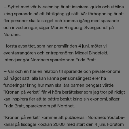
–
Syftet med vår tv-satsning är att inspirera, guida och utbilda
kring sparande på ett lättillgängligt sätt. Vår förhoppning är att
fler personer ska ta steget och komma igång med sparande
och investeringar, säger Martin Ringberg, Sverigechef på
Nordnet.
I första avsnittet, som har premiär den 4 juni, möter vi
eventarrangören och entreprenören Micael Bindefeld.
Intervjuar gör Nordnets sparekonom Frida Bratt.
–
Var och en har en relation till sparande och privatekonomi
på något sätt; alla kan känna pensionsångest eller ha
funderingar kring hur man ska lära barnen pengars värde. I
”Kronan på verket” får vi höra berättelser som jag tror på riktigt
kan inspirera fler att ta bättre beslut kring sin ekonomi, säger
Frida Bratt, sparekonom på Nordnet.
”Kronan på verket” kommer att publiceras i Nordnets Youtube-
kanal på tisdagar klockan 20.00, med start den 4 juni. Förutom