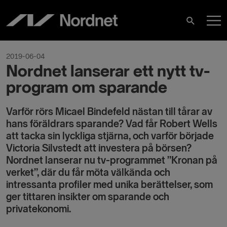
Skip
M
to
Search
content
M
2019-06-04
Nordnet lanserar ett nytt tv-
program om sparande
Varför rörs Micael Bindefeld nästan till tårar av
hans föräldrars sparande? Vad får Robert Wells
att tacka sin lyckliga stjärna, och varför började
Victoria Silvstedt att investera på börsen?
Nordnet lanserar nu tv-programmet ”Kronan på
verket”, där du får möta välkända och
intressanta profiler med unika berättelser, som
ger tittaren insikter om sparande och
privatekonomi.