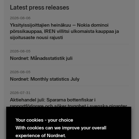
Latest press releases
2026-08-06
Yksityissijoittajien heinäkuu – Nokia dominoi
pörssikauppaa, IREN villitsi ulkomaista kauppaa ja
sijoitusaste nousi rajusti
2026-08-05
Nordnet: Månadsstatistik juli
2026-08-05
Nordnet: Monthly statistics July
2026-07-31
Aktiehandel juli: Spararna bottenfiskar i
rapportförlorare och söker trygghet i svenska giganter
Your cookies - your choice
2026-07-30
Fondsparande juli: Vinsthemtagningar i teknik – men
With cookies can we improve your overall
indexsparandet ligger fast
experience of Nordnet.