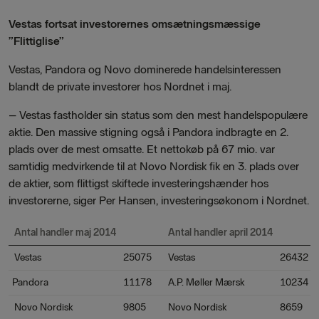
Vestas fortsat investorernes omsætningsmæssige
”Flittiglise”
Vestas, Pandora og Novo dominerede handelsinteressen
blandt de private investorer hos Nordnet i maj.
–
Vestas fastholder sin status som den mest handelspopulære
aktie. Den massive stigning også i Pandora indbragte en 2.
plads over de mest omsatte. Et nettokøb på 67 mio. var
samtidig medvirkende til at Novo Nordisk fik en 3. plads over
de aktier, som flittigst skiftede investeringshænder hos
investorerne, siger Per Hansen, investeringsøkonom i Nordnet.
Antal handler maj 2014
Antal handler april 2014
Vestas
25075
Vestas
26432
Pandora
11178
A.P. Møller Mærsk
10234
Novo Nordisk
9805
Novo Nordisk
8659