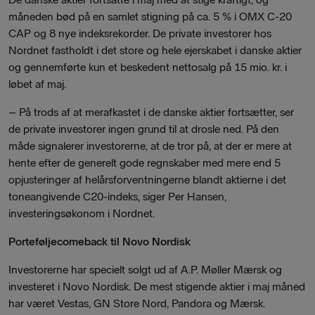
måneden bød på en samlet stigning på ca. 5 % i OMX C-20
CAP og 8 nye indeksrekorder.
De private investorer hos
Nordnet fastholdt i det store og hele ejerskabet i danske aktier
og gennemførte kun et beskedent nettosalg på 15 mio. kr. i
løbet af maj.
–
På trods af at merafkastet i de danske aktier fortsætter, ser
de private investorer ingen grund til at drosle ned. På den
måde signalerer investorerne, at de tror på, at der er mere at
hente efter de generelt gode regnskaber med mere end 5
opjusteringer af helårsforventningerne blandt aktierne i det
toneangivende C20-indeks, siger Per Hansen,
investeringsøkonom i Nordnet.
Porteføljecomeback til Novo Nordisk
Investorerne har specielt solgt ud af A.P. Møller Mærsk og
investeret i Novo Nordisk. De mest stigende aktier i maj måned
har været Vestas, GN Store Nord, Pandora og Mærsk.