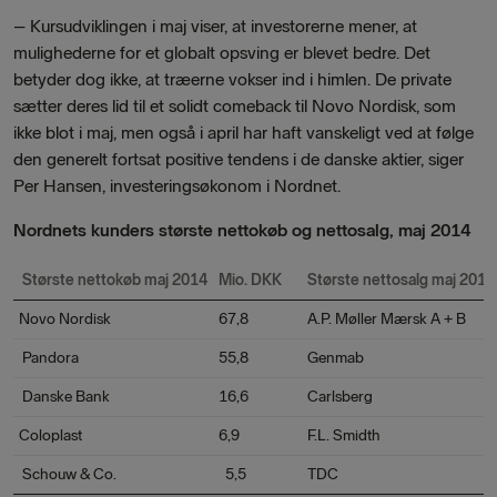
–
Kursudviklingen i maj viser, at investorerne mener, at
mulighederne for et globalt opsving er blevet bedre. Det
betyder dog ikke, at træerne vokser ind i himlen. De private
sætter deres lid til et solidt comeback til Novo Nordisk, som
ikke blot i maj, men også i april har haft vanskeligt ved at følge
den generelt fortsat positive tendens i de danske aktier, siger
Per Hansen, investeringsøkonom i Nordnet.
Nordnets kunders største nettokøb og nettosalg, maj 2014
Største nettokøb maj 2014
Mio. DKK
Største nettosalg maj 2014
Novo Nordisk
67,8
A.P. Møller Mærsk A + B
Pandora
55,8
Genmab
Danske Bank
16,6
Carlsberg
Coloplast
6,9
F.L. Smidth
Schouw & Co.
5,5
TDC