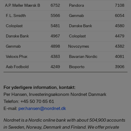
A.P. Møller Mærsk B
6752
Pandora
7108
F. L.
Smidth
5566
Genmab
6054
Coloplast
5481
Danske Bank
4580
Danske Bank
4967
Coloplast
4479
Genmab
4898
Novozymes
4382
Veloxis Phar.
4383
Bavarian Nordic
4081
Aab Fodbold
4249
Bioporto
3906
For yderligere information, kontakt:
Per Hansen, Investeringsøkonom Nordnet Danmark
Telefon: +45 50 70 65 61
E-mail:
per.hansen@nordnet.dk
Nordnet is a Nordic online bank with about 504,900 accounts
in Sweden, Norway, Denmark and Finland. We offer private