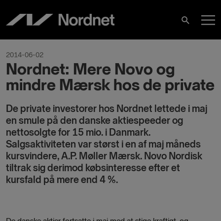
Skip
M
to
Search
content
M
2014-06-02
Nordnet: Mere Novo og
mindre Mærsk hos de private
De private investorer hos Nordnet lettede i maj
en smule på den danske aktiespeeder og
nettosolgte for 15 mio. i Danmark.
Salgsaktiviteten var størst i en af maj måneds
kursvindere, A.P. Møller Mærsk. Novo Nordisk
tiltrak sig derimod købsinteresse efter et
kursfald på mere end 4 %.
De danske aktier fortsatte i maj med at stige kraftigt, og