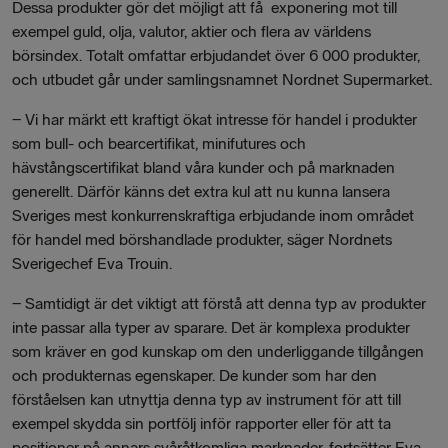
Dessa produkter gör det möjligt att få exponering mot till
exempel guld, olja, valutor, aktier och flera av världens
börsindex. Totalt omfattar erbjudandet över 6 000 produkter,
och utbudet går under samlingsnamnet Nordnet Supermarket.
−
Vi har märkt ett kraftigt ökat intresse för handel i produkter
som bull- och bearcertifikat, minifutures och
hävstångscertifikat bland våra kunder och på marknaden
generellt. Därför känns det extra kul att nu kunna lansera
Sveriges mest konkurrenskraftiga erbjudande inom området
för handel med börshandlade produkter, säger Nordnets
Sverigechef Eva Trouin.
−
Samtidigt är det viktigt att förstå att denna typ av produkter
inte passar alla typer av sparare. Det är komplexa produkter
som kräver en god kunskap om den underliggande tillgången
och produkternas egenskaper. De kunder som har den
förståelsen kan utnyttja denna typ av instrument för att till
exempel skydda sin portfölj inför rapporter eller för att ta
positioner på annars svåråtkomliga marknader, fortsätter Eva