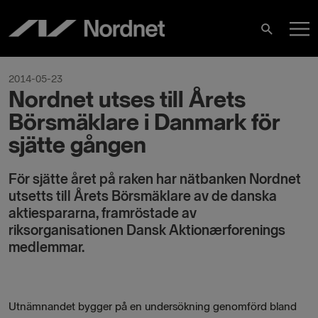
Skip
M
to
Search
content
M
2014-05-23
Nordnet utses till Årets
Börsmäklare i Danmark för
sjätte gången
För sjätte året på raken har nätbanken Nordnet
utsetts till Årets Börsmäklare av de danska
aktiespararna, framröstade av
riksorganisationen
Dansk Aktionærforening
s
medlemmar.
Utnämnandet bygger på en undersökning genomförd bland