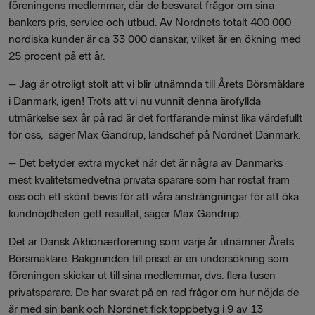
föreningens medlemmar, där de besvarat frågor om sina
bankers pris, service och utbud. Av Nordnets totalt 400 000
nordiska kunder är ca 33 000 danskar, vilket är en ökning med
25 procent på ett år.
– Jag är otroligt stolt att vi blir utnämnda till Årets Börsmäklare
i Danmark, igen! Trots att vi nu vunnit denna ärofyllda
utmärkelse sex år på rad är det fortfarande minst lika värdefullt
för oss, säger Max Gandrup, landschef på Nordnet Danmark.
–
Det betyder extra mycket när det är några av Danmarks
mest kvalitetsmedvetna privata sparare som har röstat fram
oss och ett skönt bevis för att våra ansträngningar för att öka
kundnöjdheten gett resultat, säger Max Gandrup.
Det är Dansk Aktion
ær
forening som varje år utnämner Årets
Börsmäklare. Bakgrunden till priset är en undersökning som
föreningen skickar ut till sina medlemmar, dvs. flera tusen
privatsparare. De har svarat på en rad frågor om hur nöjda de
är med sin bank och Nordnet fick toppbetyg i 9 av 13