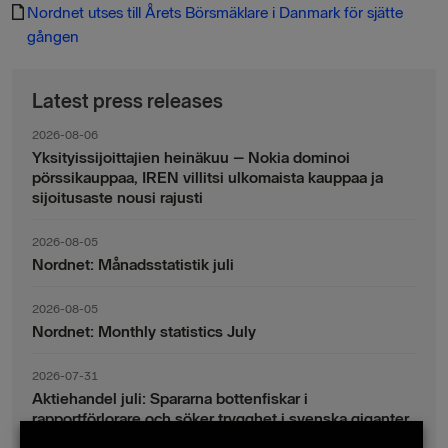
Nordnet utses till Årets Börsmäklare i Danmark för sjätte
gången
Latest press releases
2026-08-06
Yksityissijoittajien heinäkuu – Nokia dominoi
pörssikauppaa, IREN villitsi ulkomaista kauppaa ja
sijoitusaste nousi rajusti
2026-08-05
Nordnet: Månadsstatistik juli
2026-08-05
Nordnet: Monthly statistics July
2026-07-31
Aktiehandel juli: Spararna bottenfiskar i
rapportförlorare och söker trygghet i svenska giganter