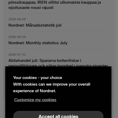
pörssikauppaa, IREN villitsi ulkomaista kauppaa ja
sijoitusaste nousi rajusti
2026-08-05
Nordnet: Månadsstatistik juli
2026-08-05
Nordnet: Monthly statistics July
2026-07-31
Aktiehandel juli: Spararna bottenfiskar i
rapportförlorare och söker trygghet i svenska giganter
Your cookies - your choice
2026-07-30
Fondsparande juli: Vinsthemtagningar i teknik – men
With cookies can we improve your overall
indexsparandet ligger fast
experience of Nordnet.
Customize my cookies
© 2024 Nordnet AB (publ)
Accept all cookies