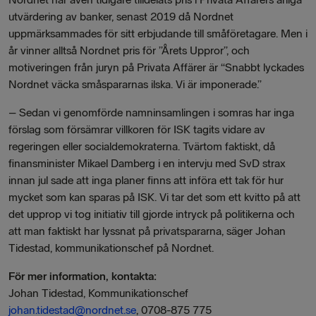
utvärdering av banker, senast 2019 då Nordnet
uppmärksammades för sitt erbjudande till småföretagare. Men i
år vinner alltså Nordnet pris för ”Årets Uppror”, och
motiveringen från juryn på Privata Affärer är “Snabbt lyckades
Nordnet väcka småspararnas ilska. Vi är imponerade.”
– Sedan vi genomförde namninsamlingen i somras har inga
förslag som försämrar villkoren för ISK tagits vidare av
regeringen eller socialdemokraterna. Tvärtom faktiskt, då
finansminister Mikael Damberg i en intervju med SvD strax
innan jul sade att inga planer finns att införa ett tak för hur
mycket som kan sparas på ISK. Vi tar det som ett kvitto på att
det upprop vi tog initiativ till gjorde intryck på politikerna och
att man faktiskt har lyssnat på privatspararna, säger Johan
Tidestad, kommunikationschef på Nordnet.
För mer information, kontakta:
Johan Tidestad, Kommunikationschef
johan.tidestad@nordnet.se
, 0708-875 775