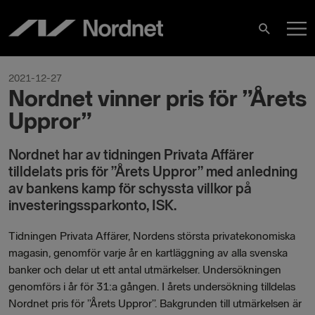
Skip
M
to
Search
content
M
2021-12-27
Nordnet vinner pris för ”Årets
Uppror”
Nordnet har av tidningen Privata Affärer
tilldelats pris för ”Årets Uppror” med anledning
av bankens kamp för schyssta villkor på
investeringssparkonto, ISK.
Tidningen Privata Affärer, Nordens största privatekonomiska
magasin, genomför varje år en kartläggning av alla svenska
banker och delar ut ett antal utmärkelser. Undersökningen
genomförs i år för 31:a gången. I årets undersökning tilldelas
Nordnet pris för ”Årets Uppror”. Bakgrunden till utmärkelsen är