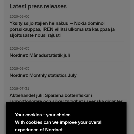
Latest press releases
2026-08-06
Yksityissijoittajien heinäkuu – Nokia dominoi
pörssikauppaa, IREN villitsi ulkomaista kauppaa ja
sijoitusaste nousi rajusti
2026-08-05
Nordnet: Månadsstatistik juli
2026-08-05
Nordnet: Monthly statistics July
2026-07-31
Aktiehandel juli: Spararna bottenfiskar i
rapportförlorare och söker trygghet i svenska giganter
Your cookies - your choice
2026-07-30
Fondsparande juli: Vinsthemtagningar i teknik – men
With cookies can we improve your overall
indexsparandet ligger fast
experience of Nordnet.