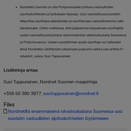
Nordnetin tavoite on olla Pohjoismaiden johtava vastuullisten
sijoituskohteiden ja työkalujen tarjoaja. Uusi vastuullisuussuodatin
helpottaa sijoittajia säästämään ja sijoittamaan vastuullisemmin näin
halutessaan. Onkin mahtavaa, että pääsemme tarjoamaan sijoittajille
uuden vastuullisuustyökalun ensimmäisenä rahastoalustana Suomessa
ja Pohjoismaissa. Uuden suodattimen avulla sijoittaja voi kätevästi
etsiä Nordnetin välittämien rahastojen joukosta vaikka vain artikla 9 -
rahastot, sanoo Suvi Tuppurainen.
Lisätietoja antaa:
Suvi Tuppurainen, Nordnet Suomen maajohtaja
+358 50 380 3877,
suvi.tuppurainen@nordnet.fi
Files
Nordnetiltä ensimmäisenä rahastoalustana Suomessa uusi
suodatin vastuullisten sijoituskohteiden löytämiseen