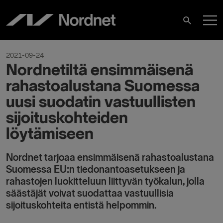
Skip
M
to
Search
content
M
2021-09-24
Nordnetiltä ensimmäisenä
rahastoalustana Suomessa
uusi suodatin vastuullisten
sijoituskohteiden
löytämiseen
Nordnet tarjoaa ensimmäisenä rahastoalustana
Suomessa EU:n tiedonantoasetukseen ja
rahastojen luokitteluun liittyvän työkalun, jolla
säästäjät voivat suodattaa vastuullisia
sijoituskohteita entistä helpommin.