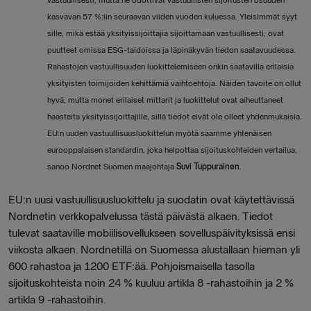
vastuullisesti, mutta he odottivat vastuullisten sijoitusten osuuden
kasvavan 57 %:iin seuraavan viiden vuoden kuluessa. Yleisimmät syyt
sille, mikä estää yksityissijoittajia sijoittamaan vastuullisesti, ovat
puutteet omissa ESG-taidoissa ja läpinäkyvän tiedon saatavuudessa.
Rahastojen vastuullisuuden luokittelemiseen onkin saatavilla erilaisia
yksityisten toimijoiden kehittämiä vaihtoehtoja. Näiden tavoite on ollut
hyvä, mutta monet erilaiset mittarit ja luokittelut ovat aiheuttaneet
haasteita yksityissijoittajille, sillä tiedot eivät ole olleet yhdenmukaisia.
EU:n uuden vastuullisuusluokittelun myötä saamme yhtenäisen
eurooppalaisen standardin, joka helpottaa sijoituskohteiden vertailua,
sanoo Nordnet Suomen maajohtaja
Suvi Tuppurainen
.
EU:n uusi vastuullisuusluokittelu ja suodatin ovat käytettävissä
Nordnetin verkkopalvelussa tästä päivästä alkaen. Tiedot
tulevat saataville mobiilisovellukseen sovelluspäivityksissä ensi
viikosta alkaen. Nordnetillä on Suomessa alustallaan hieman yli
600 rahastoa ja 1200 ETF:ää. Pohjoismaisella tasolla
sijoituskohteista noin 24 % kuuluu artikla 8 -rahastoihin ja 2 %
artikla 9 -rahastoihin.