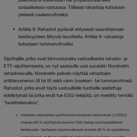
sosiaalisessa vastuussa. Tällaisia rahastoja kutsutaan
yleisesti vaaleanvihreiksi.
Artikla 9: Rahastot pyrkivät erityisesti saavuttamaan
kestävyyteen liittyviä tavoitteita. Artikla 9 -rahastoja
kutsutaan tummanvihreiksi.
Sijoittajille, jotka ovat kiinnostuneita vastuullisesta rahasto- ja
ETF-sijoittamisesta, on nyt saatavilla uusi suodatin Nordnetin
rahastosivuilla. Nordnetin palvelu näyttää rahastojen
artiklanumeron (8 tai 9) sekä värin (vaalean- tai tummanvihreä).
Rahastot, jotka eivät täytä vastuullisille tuotteille asetettuja
edellytyksiä tai jotka eivät tue ESG-tekijöitä, on merkitty termillä
“luokittelematon”.
Hankenin vastuullista sijoittamista koskevan tutkimuksen (1/2021)
mukaan 60 % sijoittajista huomioi ESG-tietoja sijoituspäätöksiä
tehdessään. Vastaajien sijoitussalkuista arviolta 45 % oli sijoitettuna