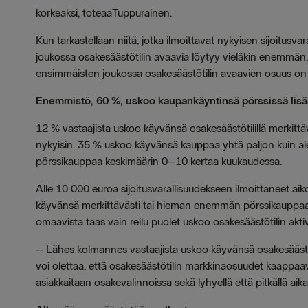
korkeaksi, toteaaTuppurainen.
Kun tarkastellaan niitä, jotka ilmoittavat nykyisen sijoitusv
joukossa osakesäästötilin avaavia löytyy vieläkin enemmän,
ensimmäisten joukossa osakesäästötilin avaavien osuus o
Enemmistö, 60 %, uskoo kaupankäyntinsä pörssissä lis
12 % vastaajista uskoo käyvänsä osakesäästötilillä merk
nykyisin. 35 % uskoo käyvänsä kauppaa yhtä paljon kuin aie
pörssikauppaa keskimäärin 0–10 kertaa kuukaudessa.
Alle 10 000 euroa sijoitusvarallisuudekseen ilmoittaneet a
käyvänsä merkittävästi tai hieman enemmän pörssikauppaa os
omaavista taas vain reilu puolet uskoo osakesäästötilin 
–
Lähes kolmannes vastaajista uskoo käyvänsä osakesäästöt
voi olettaa, että osakesäästötilin markkinaosuudet kaappaa
asiakkaitaan osakevalinnoissa sekä lyhyellä että pitkällä aikav