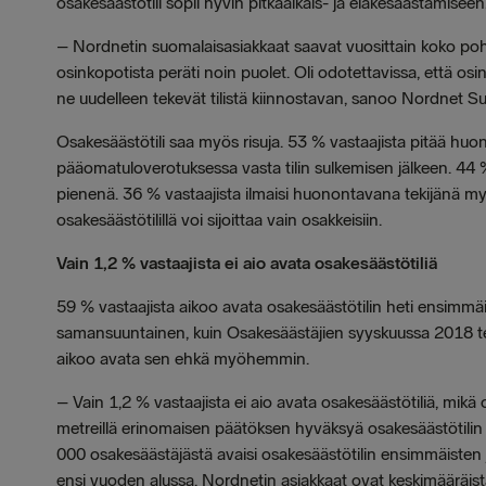
osakesäästötili sopii hyvin pitkäaikais- ja eläkesäästämiseen
–
Nordnetin suomalaisasiakkaat saavat vuosittain koko pohj
osinkopotista peräti noin puolet. Oli odotettavissa, että osi
ne uudelleen tekevät tilistä kiinnostavan, sanoo Nordnet
Osakesäästötili saa myös risuja. 53 % vastaajista pitää huon
pääomatuloverotuksessa vasta tilin sulkemisen jälkeen. 44 % 
pienenä. 36 % vastaajista ilmaisi huonontavana tekijänä myö
osakesäästötilillä voi sijoittaa vain osakkeisiin.
Vain 1,2 % vastaajista ei aio avata osakesäästötiliä
59 % vastaajista aikoo avata osakesäästötilin heti ensimmä
samansuuntainen, kuin Osakesäästäjien syyskuussa 2018 tek
aikoo avata sen ehkä myöhemmin.
–
Vain 1,2 % vastaajista ei aio avata osakesäästötiliä, mikä 
metreillä erinomaisen päätöksen hyväksyä osakesäästötilin
000 osakesäästäjästä avaisi osakesäästötilin ensimmäisten jo
ensi vuoden alussa. Nordnetin asiakkaat ovat keskimääräistä a