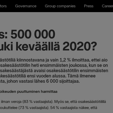
tors
Governance
Group companies
Press
Caree
s: 500 000
uki keväällä 2020?
ötiliä kiinnostavana ja vain 1,2 % ilmoittaa, ettei aio
 osakesäästötilin heti ensimmäisten joukossa, kun se on
osakesäästäjästä avaisi osakesäästötilin ensimmäisten
sakesäästötiliä ensi vuoden alussa.
Tämä ilmenee
, johon vastasi lähes 6 000 sijoittajaa.
oikeuden puuttuminen harmittaa
le ilman veroja (83 % vastaajista). Myös se, että osakesäästötilillä
kuttelee (73 % vastaajista). 54 % vastaajista näkee, että