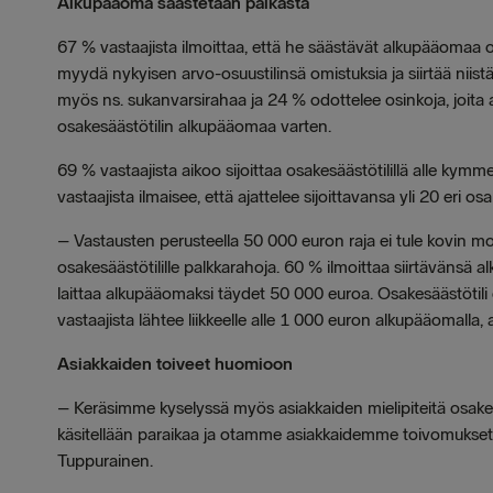
Alkupääoma säästetään palkasta
67 % vastaajista ilmoittaa, että he säästävät alkupääomaa os
myydä nykyisen arvo-osuustilinsä omistuksia ja siirtää niistä 
myös ns. sukanvarsirahaa ja 24 % odottelee osinkoja, joita ai
osakesäästötilin alkupääomaa varten.
69 % vastaajista aikoo sijoittaa osakesäästötilillä alle k
vastaajista ilmaisee, että ajattelee sijoittavansa yli 20 eri o
–
Vastausten perusteella 50 000 euron raja ei tule kovin monel
osakesäästötilille palkkarahoja. 60 % ilmoittaa siirtäväns
laittaa alkupääomaksi täydet 50 000 euroa. Osakesäästötili ei 
vastaajista lähtee liikkeelle alle 1 000 euron alkupääomalla
Asiakkaiden toiveet huomioon
–
Keräsimme kyselyssä myös asiakkaiden mielipiteitä osakesää
käsitellään paraikaa ja otamme asiakkaidemme toivomukset 
Tuppurainen.