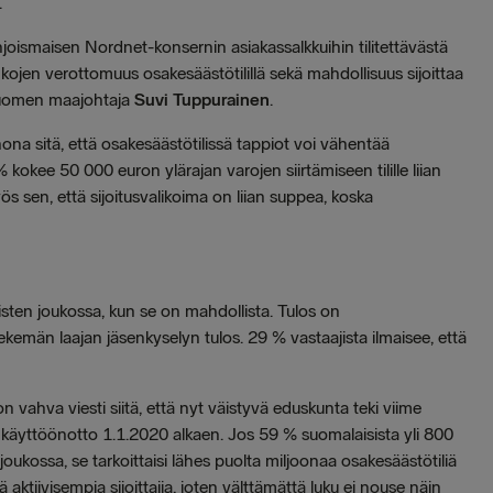
.
oismaisen Nordnet-konsernin asiakassalkkuihin tilitettävästä
nkojen verottomuus osakesäästötilillä sekä mahdollisuus sijoittaa
 Suomen maajohtaja
Suvi Tuppurainen
.
ona sitä, että osakesäästötilissä tappiot voi vähentää
kokee 50 000 euron ylärajan varojen siirtämiseen tilille liian
s sen, että sijoitusvalikoima on liian suppea, koska
isten joukossa, kun se on mahdollista. Tulos on
emän laajan jäsenkyselyn tulos. 29 % vastaajista ilmaisee, että
on vahva viesti siitä, että nyt väistyvä eduskunta teki viime
 käyttöönotto 1.1.2020 alkaen. Jos 59 % suomalaisista yli 800
ukossa, se tarkoittaisi lähes puolta miljoonaa osakesäästötiliä
ktiivisempia sijoittajia, joten välttämättä luku ei nouse näin