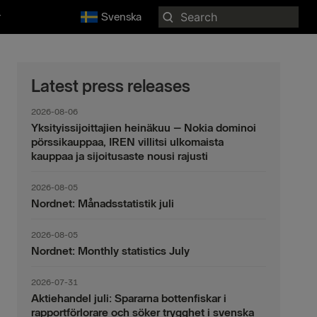
Search
r
Svenska
for:
Latest press releases
2026-08-06
Yksityissijoittajien heinäkuu – Nokia dominoi
pörssikauppaa, IREN villitsi ulkomaista
kauppaa ja sijoitusaste nousi rajusti
2026-08-05
Nordnet: Månadsstatistik juli
2026-08-05
Nordnet: Monthly statistics July
2026-07-31
Aktiehandel juli: Spararna bottenfiskar i
rapportförlorare och söker trygghet i svenska