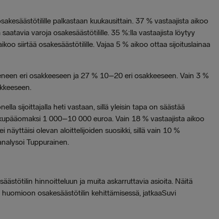
akesäästötilille palkastaan kuukausittain. 37 % vastaajista aikoo
saatavia varoja osakesäästötilille. 35 %:lla vastaajista löytyy
koo siirtää osakesäästötilille. Vajaa 5 % aikoo ottaa sijoituslainaa
ymmeneen eri osakkeeseen ja 27 % 10–20 eri osakkeeseen. Vain 3 %
sakkeeseen.
la sijoittajalla heti vastaan, sillä yleisin tapa on säästää
ä alkupääomaksi 1 000–10 000 euroa. Vain 18 % vastaajista aikoo
näyttäisi olevan aloittelijoiden suosikki, sillä vain 10 %
, analysoi Tuppurainen.
stötilin hinnoitteluun ja muita askarruttavia asioita. Näitä
huomioon osakesäästötilin kehittämisessä, jatkaaSuvi