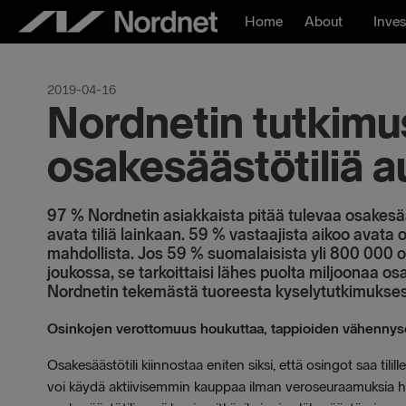
Skip
Home
About
Inves
to
content
2019-04-16
Nordnetin tutkimu
osakesäästötiliä a
97 % Nordnetin asiakkaista pitää tulevaa osakesääst
avata tiliä lainkaan. 59 % vastaajista aikoo avata
mahdollista. Jos 59 % suomalaisista yli 800 000 
joukossa, se tarkoittaisi lähes puolta miljoonaa o
Nordnetin tekemästä tuoreesta kyselytutkimuksesta
Osinkojen verottomuus houkuttaa, tappioiden vähennys
Osakesäästötili kiinnostaa eniten siksi, että osingot saa tilil
voi käydä aktiivisemmin kauppaa ilman veroseuraamuksia hou