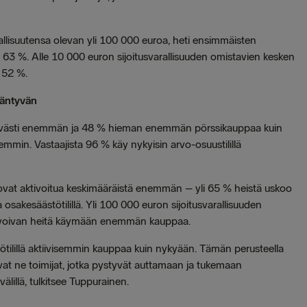
arallisuutensa olevan yli 100 000 euroa, heti ensimmäisten
 63 %. Alle 10 000 euron sijoitusvarallisuuden omistavien kesken
n 52 %.
ääntyvän
ittävästi enemmän ja 48 % hieman enemmän pörssikauppaa kuin
mmin. Vastaajista 96 % käy nykyisin arvo-osuustilillä
ikovat aktivoitua keskimääräistä enemmän – yli 65 % heistä uskoo
akesäästötilillä. Yli 100 000 euron sijoitusvarallisuuden
aktivoivan heitä käymään enemmän kauppaa.
ilillä aktiivisemmin kauppaa kuin nykyään. Tämän perusteella
vat ne toimijat, jotka pystyvät auttamaan ja tukemaan
älillä, tulkitsee Tuppurainen.