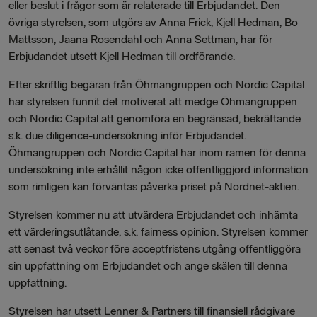
eller beslut i frågor som är relaterade till Erbjudandet. Den
övriga styrelsen, som utgörs av Anna Frick, Kjell Hedman, Bo
Mattsson, Jaana Rosendahl och Anna Settman, har för
Erbjudandet utsett Kjell Hedman till ordförande.
Efter skriftlig begäran från Öhmangruppen och Nordic Capital
har styrelsen funnit det motiverat att medge Öhmangruppen
och Nordic Capital att genomföra en begränsad, bekräftande
s.k. due diligence-undersökning inför Erbjudandet.
Öhmangruppen och Nordic Capital har inom ramen för denna
undersökning inte erhållit någon icke offentliggjord information
som rimligen kan förväntas påverka priset på Nordnet-aktien.
Styrelsen kommer nu att utvärdera Erbjudandet och inhämta
ett värderingsutlåtande, s.k. fairness opinion. Styrelsen kommer
att senast två veckor före acceptfristens utgång offentliggöra
sin uppfattning om Erbjudandet och ange skälen till denna
uppfattning.
Styrelsen har utsett Lenner & Partners till finansiell rådgivare