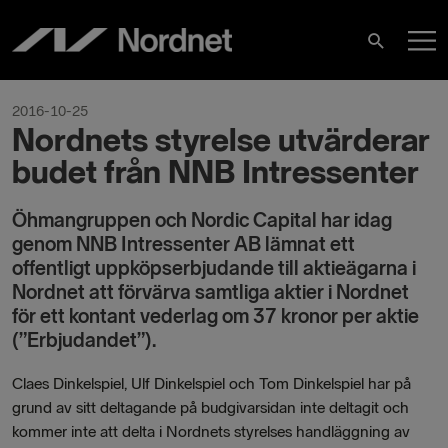
Skip
M
to
Search
content
M
2016-10-25
Nordnets styrelse utvärderar
budet från NNB Intressenter
Öhmangruppen och Nordic Capital har idag
genom NNB Intressenter AB lämnat ett
offentligt uppköpserbjudande till aktieägarna i
Nordnet att förvärva samtliga aktier i Nordnet
för ett kontant vederlag om 37 kronor per aktie
(”Erbjudandet”).
Claes Dinkelspiel, Ulf Dinkelspiel och Tom Dinkelspiel har på
grund av sitt deltagande på budgivarsidan inte deltagit och
kommer inte att delta i Nordnets styrelses handläggning av