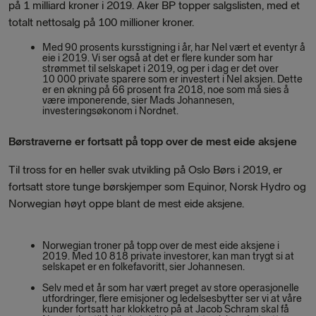
på 1 milliard kroner i 2019. Aker BP topper salgslisten, med et
totalt nettosalg på 100 millioner kroner.
Med 90 prosents kursstigning i år, har Nel vært et eventyr å
eie i 2019. Vi ser også at det er flere kunder som har
strømmet til selskapet i 2019, og per i dag er det over
10 000 private sparere som er investert i Nel aksjen. Dette
er en økning på 66 prosent fra 2018, noe som må sies å
være imponerende, sier Mads Johannesen,
investeringsøkonom i Nordnet.
Børstraverne er fortsatt på topp over de mest eide aksjene
Til tross for en heller svak utvikling på Oslo Børs i 2019, er
fortsatt store tunge børskjemper som Equinor, Norsk Hydro og
Norwegian høyt oppe blant de mest eide aksjene.
Norwegian troner på topp over de mest eide aksjene i
2019. Med 10 818 private investorer, kan man trygt si at
selskapet er en folkefavoritt, sier Johannesen.
Selv med et år som har vært preget av store operasjonelle
utfordringer, flere emisjoner og ledelsesbytter ser vi at våre
kunder fortsatt har klokketro på at Jacob Schram skal få