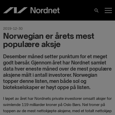
Skip
M
to
Search
content
M
2019-12-30
Norwegian er årets mest
populære aksje
Desember måned setter punktum for et meget
godt børsår. Gjennom året har Nordnet samlet
data hver eneste måned over de mest populære
aksjene målt i antall investorer. Norwegian
topper denne listen, men både sol og
biotekselskaper er høyt oppe på listen.
I løpet av året har Nordnets private investorer omsatt aksjer for
svimlende 119 milliarder kroner på Oslo Børs. Nel troner på
toppen av de mest nettokjøpte aksjene, med et totalt nettokjøp