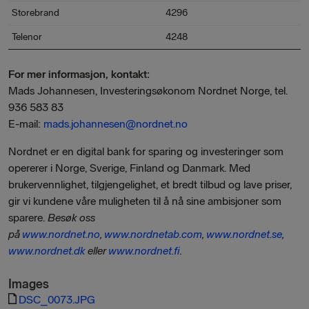
Storebrand
4296
Telenor
4248
For mer informasjon, kontakt:
Mads Johannesen, Investeringsøkonom Nordnet Norge, tel.
936 583 83
E-mail:
mads.johannesen@nordnet.no
Nordnet er en digital bank for sparing og investeringer som
opererer i Norge, Sverige, Finland og Danmark. Med
brukervennlighet, tilgjengelighet, et bredt tilbud og lave priser,
gir vi kundene våre muligheten til å nå sine ambisjoner som
sparere.
Besøk oss
på
www.nordnet.no
,
www.nordnetab.com
,
www.nordnet.se
,
www.nordnet.dk
eller
www.nordnet.fi
.
Images
DSC_0073.JPG