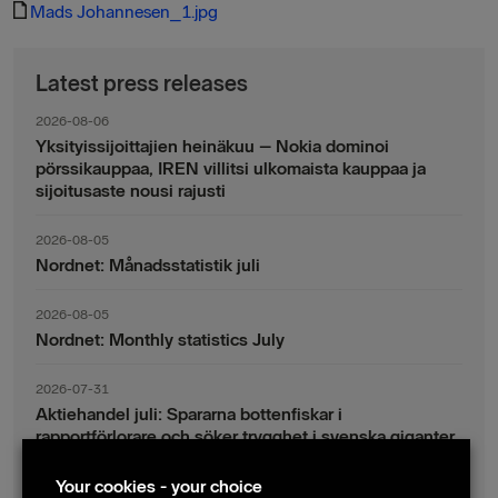
Mads Johannesen_1.jpg
Latest press releases
2026-08-06
Yksityissijoittajien heinäkuu – Nokia dominoi
pörssikauppaa, IREN villitsi ulkomaista kauppaa ja
sijoitusaste nousi rajusti
2026-08-05
Nordnet: Månadsstatistik juli
2026-08-05
Nordnet: Monthly statistics July
2026-07-31
Aktiehandel juli: Spararna bottenfiskar i
rapportförlorare och söker trygghet i svenska giganter
Your cookies - your choice
2026-07-30