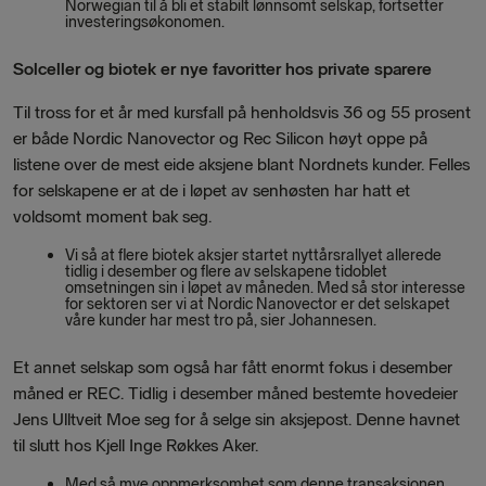
Norwegian til å bli et stabilt lønnsomt selskap, fortsetter
investeringsøkonomen.
Solceller og biotek er nye favoritter hos private sparere
Til tross for et år med kursfall på henholdsvis 36 og 55 prosent
er både Nordic Nanovector og Rec Silicon høyt oppe på
listene over de mest eide aksjene blant Nordnets kunder. Felles
for selskapene er at de i løpet av senhøsten har hatt et
voldsomt moment bak seg.
Vi så at flere biotek aksjer startet nyttårsrallyet allerede
tidlig i desember og flere av selskapene tidoblet
omsetningen sin i løpet av måneden. Med så stor interesse
for sektoren ser vi at Nordic Nanovector er det selskapet
våre kunder har mest tro på, sier Johannesen.
Et annet selskap som også har fått enormt fokus i desember
måned er REC. Tidlig i desember måned bestemte hovedeier
Jens Ulltveit Moe seg for å selge sin aksjepost. Denne havnet
til slutt hos Kjell Inge Røkkes Aker.
Med så mye oppmerksomhet som denne transaksjonen