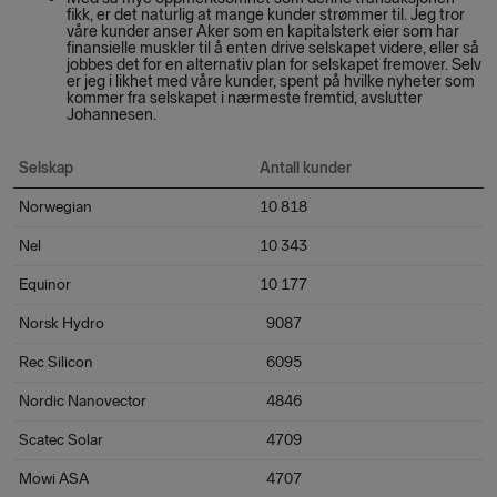
fikk, er det naturlig at mange kunder strømmer til. Jeg tror
våre kunder anser Aker som en kapitalsterk eier som har
finansielle muskler til å enten drive selskapet videre, eller så
jobbes det for en alternativ plan for selskapet fremover. Selv
er jeg i likhet med våre kunder, spent på hvilke nyheter som
kommer fra selskapet i nærmeste fremtid, avslutter
Johannesen.
Selskap
Antall kunder
Norwegian
10 818
Nel
10 343
Equinor
10 177
Norsk Hydro
9087
Rec Silicon
6095
Nordic Nanovector
4846
Scatec Solar
4709
Mowi ASA
4707