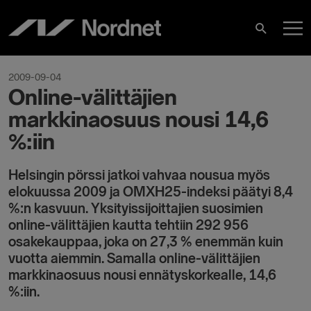
Skip
M
to
Search
content
M
2009-09-04
Online-välittäjien
markkinaosuus nousi 14,6
%:iin
Helsingin pörssi jatkoi vahvaa nousua myös
elokuussa 2009 ja OMXH25-indeksi päätyi 8,4
%:n kasvuun. Yksityissijoittajien suosimien
online-välittäjien kautta tehtiin 292 956
osakekauppaa, joka on 27,3 % enemmän kuin
vuotta aiemmin. Samalla online-välittäjien
markkinaosuus nousi ennätyskorkealle, 14,6
%:iin.