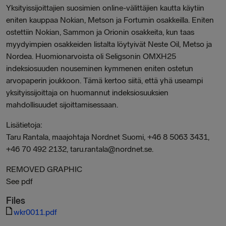
Yksityissijoittajien suosimien online-välittäjien kautta käytiin
eniten kauppaa Nokian, Metson ja Fortumin osakkeilla. Eniten
ostettiin Nokian, Sammon ja Orionin osakkeita, kun taas
myydyimpien osakkeiden listalta löytyivät Neste Oil, Metso ja
Nordea. Huomionarvoista oli Seligsonin OMXH25
indeksiosuuden nouseminen kymmenen eniten ostetun
arvopaperin joukkoon. Tämä kertoo siitä, että yhä useampi
yksityissijoittaja on huomannut indeksiosuuksien
mahdollisuudet sijoittamisessaan.
Lisätietoja:
Taru Rantala, maajohtaja Nordnet Suomi, +46 8 5063 3431,
+46 70 492 2132, taru.rantala@nordnet.se.
REMOVED GRAPHIC
See pdf
Files
wkr0011.pdf