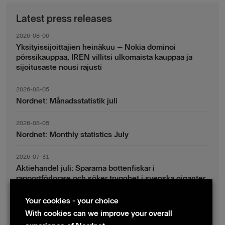
Latest press releases
2026-08-06
Yksityissijoittajien heinäkuu – Nokia dominoi
pörssikauppaa, IREN villitsi ulkomaista kauppaa ja
sijoitusaste nousi rajusti
2026-08-05
Nordnet: Månadsstatistik juli
2026-08-05
Nordnet: Monthly statistics July
2026-07-31
Aktiehandel juli: Spararna bottenfiskar i
rapportförlorare och söker trygghet i svenska giganter
Your cookies - your choice
2026-07-30
Fondsparande juli: Vinsthemtagningar i teknik – men
With cookies can we improve your overall
indexsparandet ligger fast