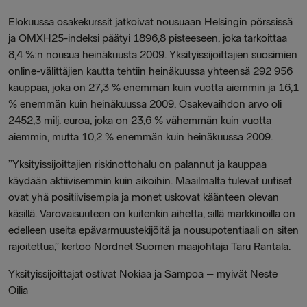
Elokuussa osakekurssit jatkoivat nousuaan Helsingin pörssissä
ja OMXH25-indeksi päätyi 1896,8 pisteeseen, joka tarkoittaa
8,4 %:n nousua heinäkuusta 2009. Yksityissijoittajien suosimien
online-välittäjien kautta tehtiin heinäkuussa yhteensä 292 956
kauppaa, joka on 27,3 % enemmän kuin vuotta aiemmin ja 16,1
% enemmän kuin heinäkuussa 2009. Osakevaihdon arvo oli
2452,3 milj. euroa, joka on 23,6 % vähemmän kuin vuotta
aiemmin, mutta 10,2 % enemmän kuin heinäkuussa 2009.
”Yksityissijoittajien riskinottohalu on palannut ja kauppaa
käydään aktiivisemmin kuin aikoihin. Maailmalta tulevat uutiset
ovat yhä positiivisempia ja monet uskovat käänteen olevan
käsillä. Varovaisuuteen on kuitenkin aihetta, sillä markkinoilla on
edelleen useita epävarmuustekijöitä ja nousupotentiaali on siten
rajoitettua,” kertoo Nordnet Suomen maajohtaja Taru Rantala.
Yksityissijoittajat ostivat Nokiaa ja Sampoa – myivät Neste
Oilia