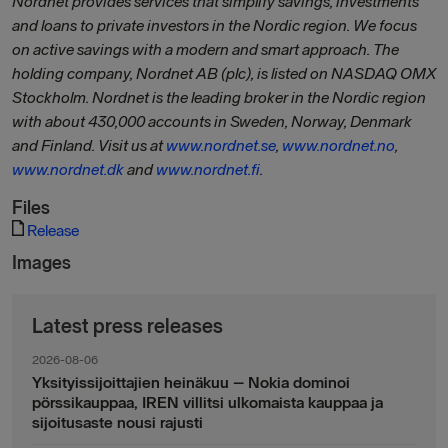
Nordnet provides services that simplify savings, investments
and loans to private investors in the Nordic region. We focus
on active savings with a modern and smart approach. The
holding company, Nordnet AB (plc), is listed on NASDAQ OMX
Stockholm. Nordnet is the leading broker in the Nordic region
with about 430,000 accounts in Sweden, Norway, Denmark
and Finland. Visit us at
www.nordnet.se
,
www.nordnet.no
,
www.nordnet.dk
and
www.nordnet.fi
.
Files
Release
Images
Latest press releases
2026-08-06
Yksityissijoittajien heinäkuu – Nokia dominoi
pörssikauppaa, IREN villitsi ulkomaista kauppaa ja
sijoitusaste nousi rajusti