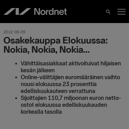
Skip
M
to
Search
content
M
2012-09-05
Osakekauppa Elokuussa:
Nokia, Nokia, Nokia…
Vähittäisasiakkaat aktivoituivat hiljaisen
kesän jälkeen
Online-välittäjien euromääräinen vaihto
nousi elokuussa 23 prosenttia
edelliskuukauteen verrattuna
Sijoittajien 110,7 miljoonan euron netto-
ostot elokuussa edelliskuukauden
korkealla tasolla