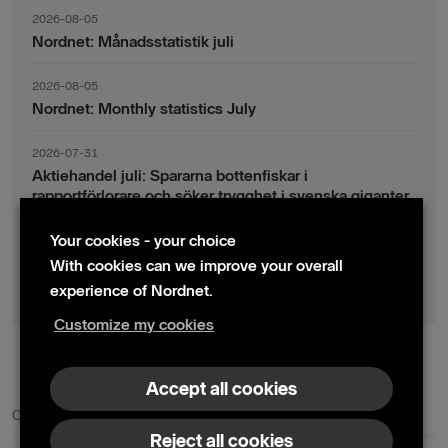
2026-08-05
Nordnet: Månadsstatistik juli
2026-08-05
Nordnet: Monthly statistics July
2026-07-31
Aktiehandel juli: Spararna bottenfiskar i
rapportförlorare och söker trygghet i svenska giganter
Your cookies - your choice
2026-07-30
Fondsparande juli: Vinsthemtagningar i teknik – men
With cookies can we improve your overall
indexsparandet ligger fast
experience of Nordnet.
Customize my cookies
© 2024 Nordnet AB (publ)
Accept all cookies
Contact us
Press contacts
Reject all cookies