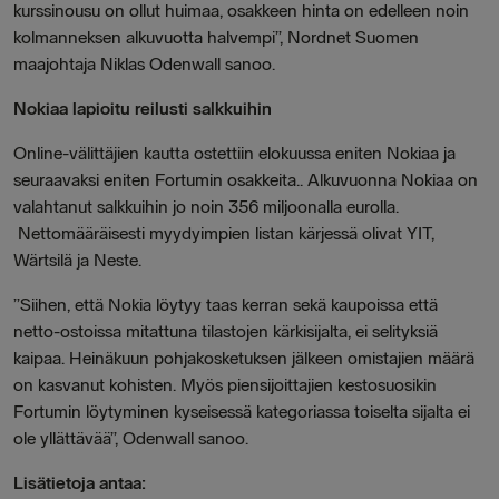
kurssinousu on ollut huimaa, osakkeen hinta on edelleen noin
kolmanneksen alkuvuotta halvempi”, Nordnet Suomen
maajohtaja Niklas Odenwall sanoo.
Nokiaa lapioitu reilusti salkkuihin
Online-välittäjien kautta ostettiin elokuussa eniten Nokiaa ja
seuraavaksi eniten Fortumin osakkeita.. Alkuvuonna Nokiaa on
valahtanut salkkuihin jo noin 356 miljoonalla eurolla.
Nettomääräisesti myydyimpien listan kärjessä olivat YIT,
Wärtsilä ja Neste.
”Siihen, että Nokia löytyy taas kerran sekä kaupoissa että
netto-ostoissa mitattuna tilastojen kärkisijalta, ei selityksiä
kaipaa. Heinäkuun pohjakosketuksen jälkeen omistajien määrä
on kasvanut kohisten. Myös piensijoittajien kestosuosikin
Fortumin löytyminen kyseisessä kategoriassa toiselta sijalta ei
ole yllättävää”, Odenwall sanoo.
Lisätietoja antaa: