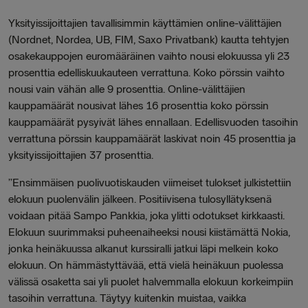
Yksityissijoittajien tavallisimmin käyttämien online-välittäjien
(Nordnet, Nordea, UB, FIM, Saxo Privatbank) kautta tehtyjen
osakekauppojen euromääräinen vaihto nousi elokuussa yli 23
prosenttia edelliskuukauteen verrattuna. Koko pörssin vaihto
nousi vain vähän alle 9 prosenttia. Online-välittäjien
kauppamäärät nousivat lähes 16 prosenttia koko pörssin
kauppamäärät pysyivät lähes ennallaan. Edellisvuoden tasoihin
verrattuna pörssin kauppamäärät laskivat noin 45 prosenttia ja
yksityissijoittajien 37 prosenttia.
”Ensimmäisen puolivuotiskauden viimeiset tulokset julkistettiin
elokuun puolenvälin jälkeen. Positiivisena tulosyllätyksenä
voidaan pitää Sampo Pankkia, joka ylitti odotukset kirkkaasti.
Elokuun suurimmaksi puheenaiheeksi nousi kiistämättä Nokia,
jonka heinäkuussa alkanut kurssiralli jatkui läpi melkein koko
elokuun. On hämmästyttävää, että vielä heinäkuun puolessa
välissä osaketta sai yli puolet halvemmalla elokuun korkeimpiin
tasoihin verrattuna. Täytyy kuitenkin muistaa, vaikka