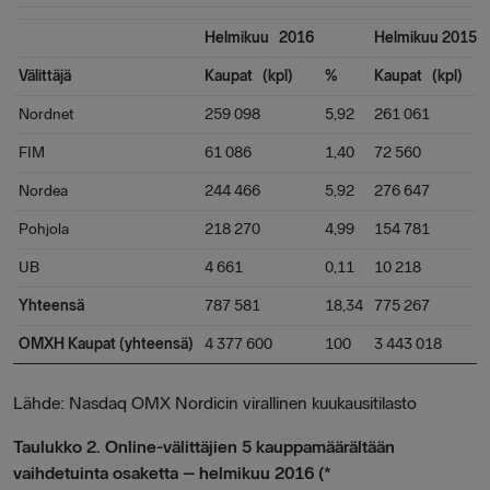
Helmikuu 2016
Helmikuu 2015
Välittäjä
Kaupat (kpl)
%
Kaupat (kpl)
Nordnet
259 098
5,92
261 061
FIM
61 086
1,40
72 560
Nordea
244 466
5,92
276 647
Pohjola
218 270
4,99
154 781
UB
4 661
0,11
10 218
Yhteensä
787 581
18,34
775 267
OMXH Kaupat (yhteensä)
4 377 600
100
3 443 018
Lähde: Nasdaq OMX Nordicin virallinen kuukausitilasto
Taulukko 2. Online-välittäjien 5 kauppamäärältään
vaihdetuinta osaketta – helmikuu 2016 (*