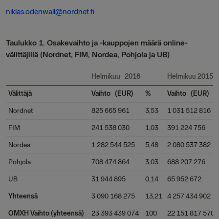
niklas.odenwall@nordnet.fi
Taulukko 1. Osakevaihto ja -kauppojen määrä online-
välittäjillä (Nordnet, FIM, Nordea, Pohjola ja UB)
Helmikuu 2016
Helmikuu 2015
Välittäjä
Vaihto (EUR)
%
Vaihto (EUR)
Nordnet
825 665 961
3,53
1 031 512 816
FIM
241 538 030
1,03
391 224 756
Nordea
1 282 544 525
5,48
2 080 537 382
Pohjola
708 474 864
3,03
688 207 276
UB
31 944 895
0,14
65 952 672
Yhteensä
3 090 168 275
13,21
4 257 434 902
OMXH Vaihto (yhteensä)
23 393 439 074
100
22 151 817 570