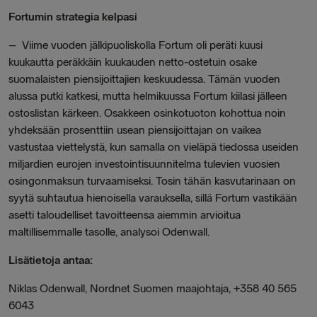
Fortumin strategia kelpasi
–
Viime vuoden jälkipuoliskolla Fortum oli peräti kuusi
kuukautta peräkkäin kuukauden netto-ostetuin osake
suomalaisten piensijoittajien keskuudessa. Tämän vuoden
alussa putki katkesi, mutta helmikuussa Fortum kiilasi jälleen
ostoslistan kärkeen. Osakkeen osinkotuoton kohottua noin
yhdeksään prosenttiin usean piensijoittajan on vaikea
vastustaa viettelystä, kun samalla on vieläpä tiedossa useiden
miljardien eurojen investointisuunnitelma tulevien vuosien
osingonmaksun turvaamiseksi. Tosin tähän kasvutarinaan on
syytä suhtautua hienoisella varauksella, sillä Fortum vastikään
asetti taloudelliset tavoitteensa aiemmin arvioitua
maltillisemmalle tasolle, analysoi Odenwall.
Lisätietoja antaa:
Niklas Odenwall, Nordnet Suomen maajohtaja, +358 40 565
6043