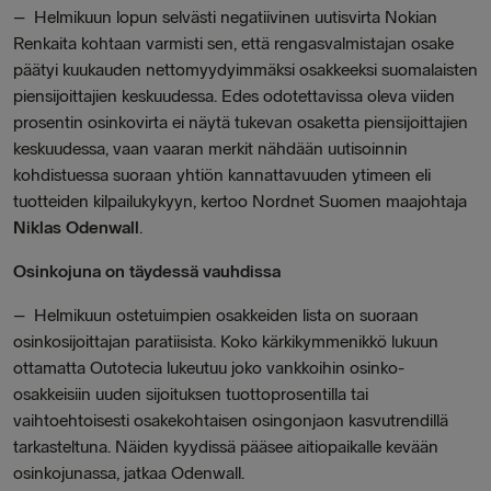
–
Helmikuun lopun selvästi negatiivinen uutisvirta Nokian
Renkaita kohtaan varmisti sen, että rengasvalmistajan osake
päätyi kuukauden nettomyydyimmäksi osakkeeksi suomalaisten
piensijoittajien keskuudessa. Edes odotettavissa oleva viiden
prosentin osinkovirta ei näytä tukevan osaketta piensijoittajien
keskuudessa, vaan vaaran merkit nähdään uutisoinnin
kohdistuessa suoraan yhtiön kannattavuuden ytimeen eli
tuotteiden kilpailukykyyn,
kertoo
Nordnet Suomen maajohtaja
Niklas Odenwall
.
Osinkojuna on täydessä vauhdissa
–
Helmikuun ostetuimpien osakkeiden lista on suoraan
osinkosijoittajan paratiisista. Koko kärkikymmenikkö lukuun
ottamatta Outotecia lukeutuu joko vankkoihin osinko-
osakkeisiin uuden sijoituksen tuottoprosentilla tai
vaihtoehtoisesti osakekohtaisen osingonjaon kasvutrendillä
tarkasteltuna. Näiden kyydissä pääsee aitiopaikalle kevään
osinkojunassa,
jatkaa
Odenwall
.