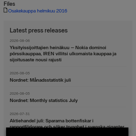
Files
Osakekauppa helmikuu 2016
Latest press releases
2026-08-06
Yksityissijoittajien heinäkuu – Nokia dominoi
pörssikauppaa, IREN villitsi ulkomaista kauppaa ja
sijoitusaste nousi rajusti
2026-08-05
Nordnet: Månadsstatistik juli
2026-08-05
Nordnet: Monthly statistics July
2026-07-31
Aktiehandel juli: Spararna bottenfiskar i
rapportförlorare och söker trygghet i svenska giganter