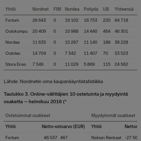
Yhtiö
Nordnet
FIM
Nordea
Pohjola
UB
Yhteensä
Fortum
26 643
0
19 102
18 753
220
64 718
Outokumpu
20 409
0
10 988
14 440
464
46 301
Nordea
11 635
0
15 267
11 140
186
38 228
Outotec
14 704
0
7 342
11 407
70
33 523
Stora Enso
7 549
0
11 029
5 869
115
24 562
Lähde: Nordnetin oma kaupankäyntistatistiikka
Taulukko 3. Online-välittäjien 10 ostetuinta ja myydyintä
osaketta – helmikuu 2016 (*
Ostetuimmat osakkeet
Myydyimmät osakkeet
Yhtiö
Netto-ostoarvo (EUR)
Yhtiö
Nettomy
Fortum
46 537 467
Nokian Renkaat
-27 502