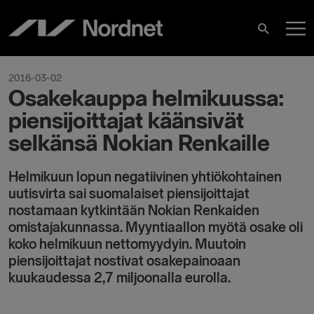
Skip
M
to
Search
content
M
2016-03-02
Osakekauppa helmikuussa:
piensijoittajat käänsivät
selkänsä Nokian Renkaille
Helmikuun lopun negatiivinen yhtiökohtainen
uutisvirta sai suomalaiset piensijoittajat
nostamaan kytkintään Nokian Renkaiden
omistajakunnassa. Myyntiaallon myötä osake oli
koko helmikuun nettomyydyin. Muutoin
piensijoittajat nostivat osakepainoaan
kuukaudessa 2,7 miljoonalla eurolla.