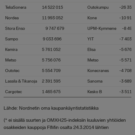
TeliaSonera
14 522 015
Outokumpu
-26 351
Nordea
11 993 052
Kone
-10 914
Stora Enso
9 747 679
UPM-Kymmene
-8 495
Sampo
9 033 696
YIT
-7 403 
Kemira
5 761 052
Elisa
-5 676 
Metso
5 756 076
Metso
-5 571 
Outotec
5 554 709
Konecranes
-4 708 
Lassila & Tikanoja
2 391 595
Sanoma
-3 689 
Cargotec
1 465 675
Kesko B
-3 511 
Lähde: Nordnetin oma kaupankäyntistatistiikka
(* ei sisällä suurten ja OMXH25-indeksiin kuuluvien yhtiöiden
osakkeiden kauppoja FIMin osalta 24.3.2014 lähtien