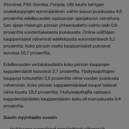
(Nordnet, FIM, Nordea, Pohjola, UB) kautta tehtyjen
osakekauppojen euromääräinen vaihto kasvoi joulukuussa 4,6
prosenttia edellisvuoden vastaavaan ajanjaksoon verrattuna.
Sen sijaan Helsingin pörssin yhteenlaskettu vaihto laski 0,9
prosenttia vuodentakaisesta joulukuusta. Online-välittäjien
kauppamäärät vähenivät edelliskuusta euromääräisesti 5,2
prosenttia. Koko pörssin osalta kauppamäärät putosivat
euroissa 16,7 prosenttia.
Edellisvuoden vertailukaudesta koko pörssin kauppojen
kappalemäärät kasvoivat 2,7 prosenttia. Yksityissijoittajien
kauppoja toteutettiin 2,6 prosenttia viime vuoden joulukuuta
vähemmän. Koko pörssin kappalemääräiset kaupat laskivat
viime kuusta 18,2 prosenttia. Yksityissijoittajilla vastaava
kappalemääräisten kauppamäärien lasku oli marraskuusta 9,4
prosenttia.
Suurin myyntiaalto vuosiin
–
Joulukuussa suomalaiset piensijoittajat vähensivät