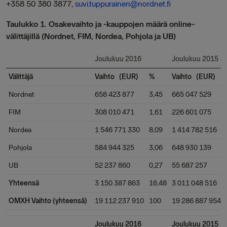
+358 50 380 3877,
suvi.tuppurainen@nordnet.fi
Taulukko 1. Osakevaihto ja -kauppojen määrä online-
välittäjillä (Nordnet, FIM, Nordea, Pohjola ja UB)
Joulukuu 2016
Joulukuu 2015
Välittäjä
Vaihto (EUR)
%
Vaihto (EUR)
Nordnet
658 423 877
3,45
665 047 529
FIM
308 010 471
1,61
226 601 075
Nordea
1 546 771 330
8,09
1 414 782 516
Pohjola
584 944 325
3,06
648 930 139
UB
52 237 860
0,27
55 687 257
Yhteensä
3 150 387 863
16,48
3 011 048 516
OMXH Vaihto (yhteensä)
19 112 237 910
100
19 286 887 954
Joulukuu 2016
Joulukuu 2015