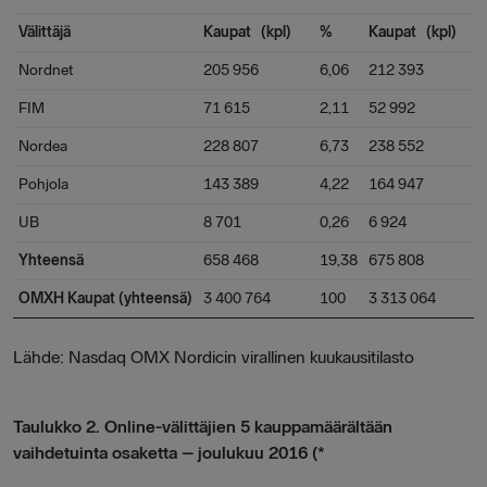
Välittäjä
Kaupat (kpl)
%
Kaupat (kpl)
Nordnet
205 956
6,06
212 393
FIM
71 615
2,11
52 992
Nordea
228 807
6,73
238 552
Pohjola
143 389
4,22
164 947
UB
8 701
0,26
6 924
Yhteensä
658 468
19,38
675 808
OMXH Kaupat (yhteensä)
3 400 764
100
3 313 064
Lähde: Nasdaq OMX Nordicin virallinen kuukausitilasto
Taulukko 2. Online-välittäjien 5 kauppamäärältään
vaihdetuinta osaketta – joulukuu 2016 (*