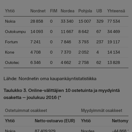
Yhtiö
Nordnet
FIM
Nordea
Pohjola
UB
Yhteensä
Nokia
28 858
0
33 340
15 007
329
77 534
Outokumpu
14 093
0
11 667
8 642
67
34 469
Fortum
7 241
0
7 846
3 793
237
19 117
Kone
4 708
0
7 370
2 052
4
14 134
Outotec
6 346
0
4 662
2 758
62
13 828
Lähde: Nordnetin oma kaupankäyntistatistiikka
Taulukko 3. Online-välittäjien 10 ostetuinta ja myydyintä
osaketta – joulukuu 2016 (*
Ostetuimmat osakkeet
Myydyimmät osakkeet
Yhtiö
Netto-ostoarvo (EUR)
Yhtiö
Nettomyyn
Nokia
87 409 929
Nordea
-44 868 1