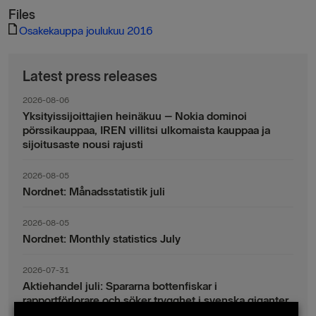
Files
Osakekauppa joulukuu 2016
Latest press releases
2026-08-06
Yksityissijoittajien heinäkuu – Nokia dominoi
pörssikauppaa, IREN villitsi ulkomaista kauppaa ja
sijoitusaste nousi rajusti
2026-08-05
Nordnet: Månadsstatistik juli
2026-08-05
Nordnet: Monthly statistics July
2026-07-31
Aktiehandel juli: Spararna bottenfiskar i
rapportförlorare och söker trygghet i svenska giganter