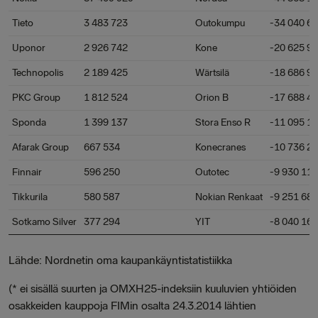
Tieto
3 483 723
Outokumpu
-34 040 6
Uponor
2 926 742
Kone
-20 625 9
Technopolis
2 189 425
Wärtsilä
-18 686 9
PKC Group
1 812 524
Orion B
-17 688 4
Sponda
1 399 137
Stora Enso R
-11 095 1
Afarak Group
667 534
Konecranes
-10 736 2
Finnair
596 250
Outotec
-9 930 112
Tikkurila
580 587
Nokian Renkaat
-9 251 687
Sotkamo Silver
377 294
YIT
-8 040 169
Lähde: Nordnetin oma kaupankäyntistatistiikka
(* ei sisällä suurten ja OMXH25-indeksiin kuuluvien yhtiöiden
osakkeiden kauppoja FIMin osalta 24.3.2014 lähtien