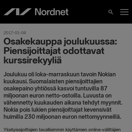
Skip
M
to
Search
content
M
2017-01-04
Osakekauppa joulukuussa:
Piensijoittajat odottavat
kurssirekyyliä
Joulukuu oli loka-marraskuun tavoin Nokian
kuukausi. Suomalaisten piensijoittajien
osakepaino yhtiössä kasvoi tuntuvilla 87
miljoonan euron netto-ostoilla. Luvusta on
vähennetty kuukauden aikana tehdyt myynnit.
Nokia pois lukien piensijoittajat kevensivät
huimilla 230 miljoonan euron nettomyynneillä.
Yksityissijoittajien tavallisimmin käyttämien online-välittäjien