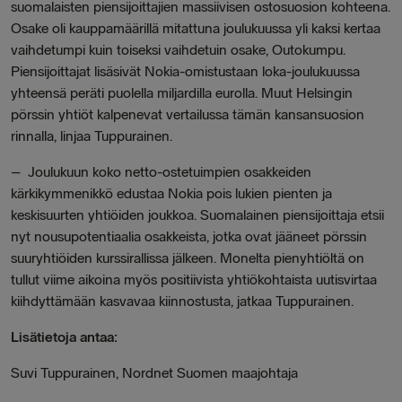
suomalaisten piensijoittajien massiivisen ostosuosion kohteena.
Osake oli kauppamäärillä mitattuna joulukuussa yli kaksi kertaa
vaihdetumpi kuin toiseksi vaihdetuin osake, Outokumpu.
Piensijoittajat lisäsivät Nokia-omistustaan loka-joulukuussa
yhteensä peräti puolella miljardilla eurolla. Muut Helsingin
pörssin yhtiöt kalpenevat vertailussa tämän kansansuosion
rinnalla, linjaa Tuppurainen.
–
Joulukuun koko netto-ostetuimpien osakkeiden
kärkikymmenikkö edustaa Nokia pois lukien pienten ja
keskisuurten yhtiöiden joukkoa. Suomalainen piensijoittaja etsii
nyt nousupotentiaalia osakkeista, jotka ovat jääneet pörssin
suuryhtiöiden kurssirallissa jälkeen. Monelta pienyhtiöltä on
tullut viime aikoina myös positiivista yhtiökohtaista uutisvirtaa
kiihdyttämään kasvavaa kiinnostusta, jatkaa Tuppurainen.
Lisätietoja antaa:
Suvi Tuppurainen, Nordnet Suomen maajohtaja