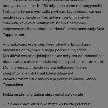
osakepainoaan huimilla 230 miljoonan euron nettomyynneillä.
Nokia pois lukien myyntiaalto pyyhkäisi käytännössä kaikkien
muiden suuryhtiöiden ylitse. Erityisen paljon on myyty
osakkeita, jotka ovat kehittyneet indeksiä paremmin
loppuvuoden aikana,
sanoo
Nordnet Suomen maajohtaja
Suvi
Tuppurainen
.
–
Osinkokiima ei ole vielä käynnistynyt, sillä joulukuun
myyntilista on täynnä Helsingin pörssin suuryhtiöitä.
Merkittävä osa piensijoittajista näkee nykyisen nousumarkkinan
olevan tulossa ainakin toistaiseksi tiensä päähän indeksitasolla.
Moni näkee suuryhtiöiden kurssit hetkellisesti täyteen
pumpattuina ja ostokiikarit kohdistetaan nyt
vähävaihtoisempiin osakkeisiin ja pörssitulokkaisiin, kertoo
Tuppurainen.
Nokia on piensijoittajien ainoa selvä ostokohde
–
Nokian osake jatkoi jo kolmatta kuukautta peräkkäin