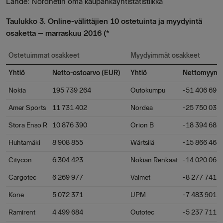
Lähde: Nordnetin oma kaupankäyntistatistiikka
Taulukko 3. Online-välittäjien 10 ostetuinta ja myydyintä
osaketta – marraskuu 2016 (*
Ostetuimmat osakkeet
Myydyimmät osakkeet
Yhtiö
Netto-ostoarvo (EUR)
Yhtiö
Nettomyynti
Nokia
195 739 264
Outokumpu
-51 406 696
Amer Sports
11 731 402
Nordea
-25 750 037
Stora Enso R
10 876 390
Orion B
-18 394 682
Huhtamäki
8 908 855
Wärtsilä
-15 866 464
Citycon
6 304 423
Nokian Renkaat
-14 020 061
Cargotec
6 269 977
Valmet
-8 277 741
Kone
5 072 371
UPM
-7 483 901
Ramirent
4 499 684
Outotec
-5 237 711