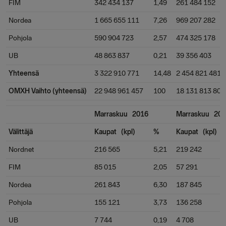
FIM
342 434 137
1,49
261 484 152
Nordea
1 665 655 111
7,26
969 207 282
Pohjola
590 904 723
2,57
474 325 178
UB
48 863 837
0,21
39 356 403
Yhteensä
3 322 910 771
14,48
2 454 821 481
OMXH Vaihto (yhteensä)
22 948 961 457
100
18 131 813 809
Marraskuu 2016
Marraskuu 20
Välittäjä
Kaupat (kpl)
%
Kaupat (kpl)
Nordnet
216 565
5,21
219 242
FIM
85 015
2,05
57 291
Nordea
261 843
6,30
187 845
Pohjola
155 121
3,73
136 258
UB
7 744
0,19
4 708