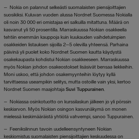
–
Nokia on palannut selkeästi suomalaisten piensijoittajien
suosikiksi. Kuluvan vuoden alussa Nordnet Suomessa Nokialla
oli noin 30 000 eri omistajaa eri salkuilla mitattuna. Määrä on
kasvanut yli 50 prosentilla. Marraskuussa Nokian osakkeella
tehtiin enemmän kauppoja kuin kuukauden vaihdetuimpien
osakkeiden listauksen sijoilla 2–5 olevilla yhteensä. Parhaina
päivinä yli puolet koko Nordnet Suomen kautta käydystä
osakekaupasta kohdistui Nokian osakkeeseen. Marraskuussa
myös Nokian johdon osakeostokset lisäsivät bensaa liekkeihin.
Moni uskoo, että johdon osakemyynteihin löytyy kyllä
tarvittaessa useampikin selitys, mutta ostoille vain yksi,
kertoo
Nordnet Suomen maajohtaja
Suvi Tuppurainen
.
–
Nokiassa osinkotuotto on kurssilaskun jälkeen jo yli pörssin
keskiarvon. Myös Nokian osingon kasvunäkymä on monen
mielessä keskimääräistä yhtiötä vahvempi,
sanoo Tuppurainen.
–
Feenikslinnun tavoin uudelleensyntyneen Nokian
keskiomistus suomalaisten piensijoittajien keskuudessa on