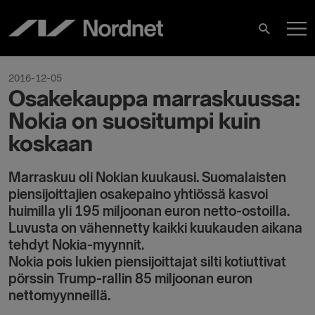
Skip
M
to
Search
content
M
2016-12-05
Osakekauppa marraskuussa:
Nokia on suositumpi kuin
koskaan
Marraskuu oli Nokian kuukausi. Suomalaisten
piensijoittajien osakepaino yhtiössä kasvoi
huimilla yli 195 miljoonan euron netto-ostoilla.
Luvusta on vähennetty kaikki kuukauden aikana
tehdyt Nokia-myynnit.
Nokia pois lukien piensijoittajat silti kotiuttivat
pörssin Trump-rallin 85 miljoonan euron
nettomyynneillä.