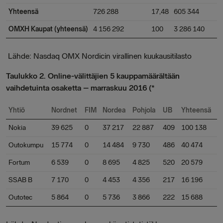
Yhteensä
726 288
17,48
605 344
OMXH Kaupat (yhteensä)
4 156 292
100
3 286 140
Lähde: Nasdaq OMX Nordicin virallinen kuukausitilasto
Taulukko 2. Online-välittäjien 5 kauppamäärältään
vaihdetuinta osaketta – marraskuu 2016 (*
Yhtiö
Nordnet
FIM
Nordea
Pohjola
UB
Yhteensä
Nokia
39 625
0
37 217
22 887
409
100 138
Outokumpu
15 774
0
14 484
9 730
486
40 474
Fortum
6 539
0
8 695
4 825
520
20 579
SSAB B
7 170
0
4 453
4 356
217
16 196
Outotec
5 864
0
5 736
3 866
222
15 688