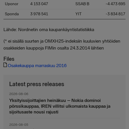
Uponor
4 153 047
SSAB B
-4 473 695
Sponda
3 978 541
YIT
-3 834 817
Lähde: Nordnetin oma kaupankäyntistatistiikka
(* ei sisällä suurten ja OMXH25-indeksiin kuuluvien yhtiöiden
osakkeiden kauppoja FIMin osalta 24.3.2014 lähtien
Files
Osakekauppa marraskuu 2016
Latest press releases
2026-08-06
Yksityissijoittajien heinäkuu – Nokia dominoi
pörssikauppaa, IREN villitsi ulkomaista kauppaa ja
sijoitusaste nousi rajusti
2026-08-05