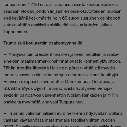
tänään noin 1 420 euroa. Tämänsuuruisella keskiomistuksella
saadaan Nokian johdon linjaamien osinkotavoitteiden mukaan
ensi keväänä keskimäärin noin 65 euron suuruinen osinkopotti
kutakin yhtiön osakkeita sisältävää salkkua kohden, jatkaa
Tuppurainen.
Trump-ralli kotiutettiin osakemyynneillä
–
Yhdysvaltain presidentinvaalien jälkeen metallien ja raaka-
aineiden maailmanmarkkinahinnat ovat loikanneet yläviistoon.
Tähän trendiin liittyvistä Helsingin pörssin yhtiöistä myytiin
marraskuussa useita viime aikojen erinomaisia kurssikehittyjiä.
Erityisen reippaasti kevennettiin Outokumpua, Outoteciä ja
SSAB:tä. Myös öljyn hinnannoususta hyötyneen Venäjä-
sektorin painoarvoa vähennettiin Nokian Renkaiden ja YIT:n
osakkeita myymällä, analysoi Tuppurainen.
–
Trumpin valinnan jälkeen euro heikkeni Yhdysvaltain dollaria
vastaan käytännössä matalimmalle tasolleen sitten vuoden
2003. Piensijoittajat reagoivat tähän tankkaamalla salkkuihinsa