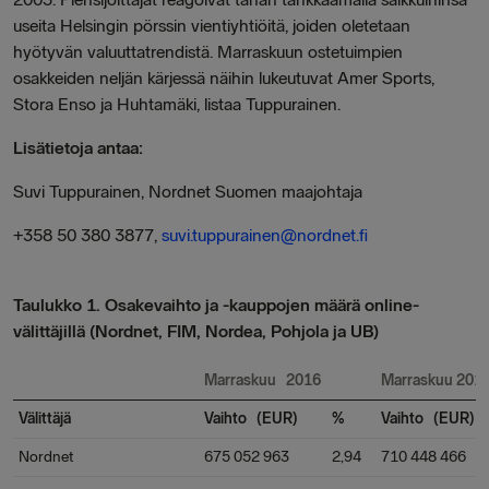
useita Helsingin pörssin vientiyhtiöitä, joiden oletetaan
hyötyvän valuuttatrendistä. Marraskuun ostetuimpien
osakkeiden neljän kärjessä näihin lukeutuvat Amer Sports,
Stora Enso ja Huhtamäki, listaa Tuppurainen.
Lisätietoja antaa:
Suvi Tuppurainen, Nordnet Suomen maajohtaja
+358 50 380 3877,
suvi.tuppurainen@nordnet.fi
Taulukko 1. Osakevaihto ja -kauppojen määrä online-
välittäjillä (Nordnet, FIM, Nordea, Pohjola ja UB)
Marraskuu 2016
Marraskuu 201
Välittäjä
Vaihto (EUR)
%
Vaihto (EUR)
Nordnet
675 052 963
2,94
710 448 466