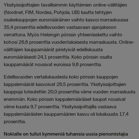
Yksityissijoittajien tavallisimmin käyttämien online-välittäjien
(Nordnet, FIM, Nordea, Pohjola, UB) kautta tehtyjen
osakekauppojen euromääräinen vaihto kasvoi marraskuussa
35,4 prosenttia edellisvuoden vastaavaan ajanjaksoon
verrattuna. Myös Helsingin pörssin yhteenlaskettu vaihto
kohosi 26,6 prosenttia vuodentakaisesta marraskuusta. Online-
välittäjien kauppamäärät piristyivät edelliskuusta
euromääräisesti 24,1 prosenttia. Koko pörssin osalta
kauppamäärät nousivat euroissa 9,8 prosenttia.
Edellisvuoden vertailukaudesta koko pörssin kauppojen
kappalemäärät kasvoivat 26,5 prosenttia. Yksityissijoittajien
kauppoja toteutettiin 20,0 prosenttia viime vuoden marraskuuta
enemmän. Koko pörssin kappalemääräiset kaupat nousivat
viime kuusta 9,7 prosenttia. Yksityissijoittajilla vastaava
kappalemääräisten kauppamäärien kasvu oli lokakuusta 17,4
prosenttia.
Nokialle on tullut kymmeniä tuhansia uusia pienomistajia