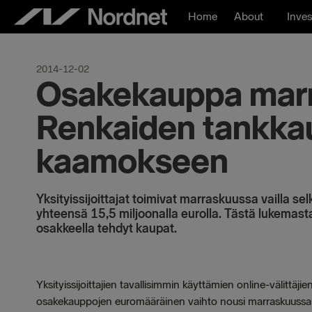
Skip
Home
About
Inves
to
content
2014-12-02
Osakekauppa marr
Renkaiden tankkau
kaamokseen
Yksityissijoittajat toimivat marraskuussa vailla se
yhteensä 15,5 miljoonalla eurolla. Tästä lukemas
osakkeella tehdyt kaupat.
Yksityissijoittajien tavallisimmin käyttämien online-välittä
osakekauppojen euromääräinen vaihto nousi marraskuussa 1