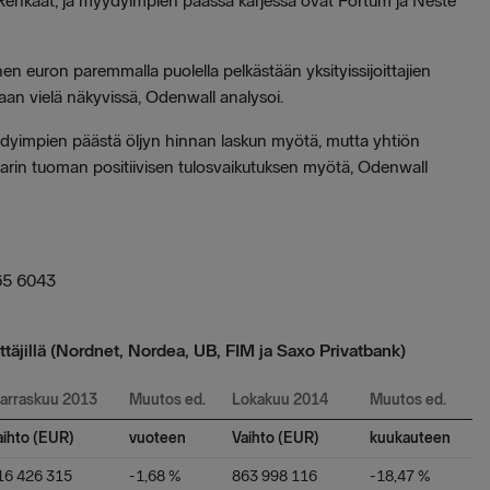
Renkaat, ja myydyimpien päässä kärjessä ovat Fortum ja Neste
euron paremmalla puolella pelkästään yksityissijoittajien
kaan vielä näkyvissä, Odenwall analysoi.
yydyimpien päästä öljyn hinnan laskun myötä, mutta yhtiön
larin tuoman positiivisen tulosvaikutuksen myötä, Odenwall
65 6043
täjillä (Nordnet, Nordea, UB, FIM ja Saxo Privatbank)
arraskuu 2013
Muutos ed.
Lokakuu 2014
Muutos ed.
aihto (EUR)
vuoteen
Vaihto (EUR)
kuukauteen
16 426 315
-1,68 %
863 998 116
-18,47 %