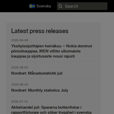
Search
r
Svenska
for:
Latest press releases
2026-08-06
Yksityissijoittajien heinäkuu – Nokia dominoi
pörssikauppaa, IREN villitsi ulkomaista
kauppaa ja sijoitusaste nousi rajusti
2026-08-05
Nordnet: Månadsstatistik juli
2026-08-05
Nordnet: Monthly statistics July
2026-07-31
Aktiehandel juli: Spararna bottenfiskar i
rapportförlorare och söker trygghet i svenska