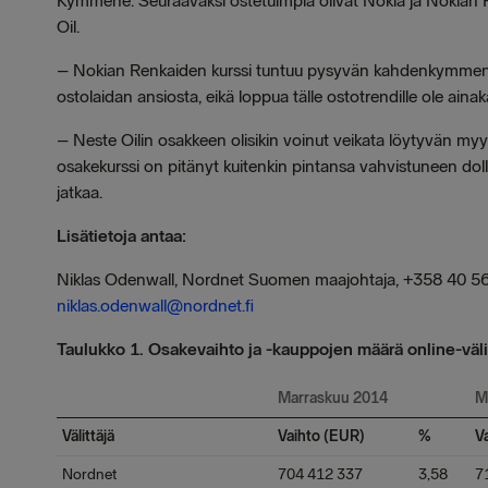
Kymmene. Seuraavaksi ostetuimpia olivat Nokia ja Nokian 
Oil.
– Nokian Renkaiden kurssi tuntuu pysyvän kahdenkymmenen 
ostolaidan ansiosta, eikä loppua tälle ostotrendille ole aina
– Neste Oilin osakkeen olisikin voinut veikata löytyvän m
osakekurssi on pitänyt kuitenkin pintansa vahvistuneen dol
jatkaa.
Lisätietoja antaa:
Niklas Odenwall, Nordnet Suomen maajohtaja, +358 40 5
niklas.odenwall@nordnet.fi
Taulukko 1. Osakevaihto ja -kauppojen määrä online-välit
Marraskuu 2014
M
Välittäjä
Vaihto (EUR)
%
V
Nordnet
704 412 337
3,58
7