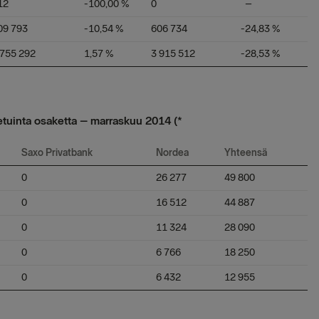
12
-100,00 %
0
–
09 793
-10,54 %
606 734
-24,83 %
 755 292
1,57 %
3 915 512
-28,53 %
etuinta osaketta – marraskuu 2014 (*
Saxo Privatbank
Nordea
Yhteensä
0
26 277
49 800
0
16 512
44 887
0
11 324
28 090
0
6 766
18 250
0
6 432
12 955