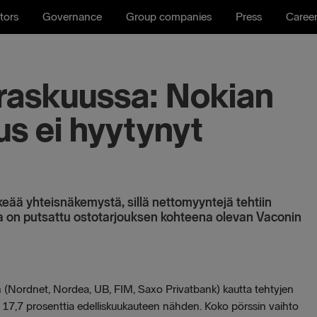
tors
Governance
Group companies
Press
Caree
askuussa: Nokian
s ei hyytynyt
lkeää yhteisnäkemystä, sillä nettomyyntejä tehtiin
ta on putsattu ostotarjouksen kohteena olevan Vaconin
jien (Nordnet, Nordea, UB, FIM, Saxo Privatbank) kautta tehtyjen
7,7 prosenttia edelliskuukauteen nähden. Koko pörssin vaihto