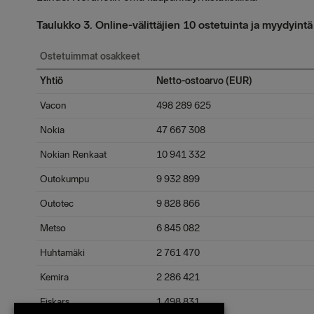
Taulukko 3. Online-välittäjien 10 ostetuinta ja myydyint
Ostetuimmat osakkeet
Yhtiö
Netto-ostoarvo (EUR)
Vacon
498 289 625
Nokia
47 667 308
Nokian Renkaat
10 941 332
Outokumpu
9 932 899
Outotec
9 828 866
Metso
6 845 082
Huhtamäki
2 761 470
Kemira
2 286 421
Fiskars
1 498 831