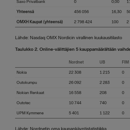
Saxo Privatbank
0
0,00
1
Yhteensä
456 056
16,30
5
OMXH Kaupat (yhteensä)
2 798 424
100
2
Lähde: Nasdaq OMX Nordicin virallinen kuukausitilasto
Taulukko 2. Online-välittäjien 5 kauppamäärältään vaihd
Nordnet
UB
FIM
Nokia
22 308
1 215
0
Outokumpu
26 092
2 283
0
Nokian Renkaat
16 558
208
0
Outotec
10 744
740
0
UPM Kymmene
5 401
1 122
0
Lähde: Nordnetin oma kaupankäyntistatistiikka