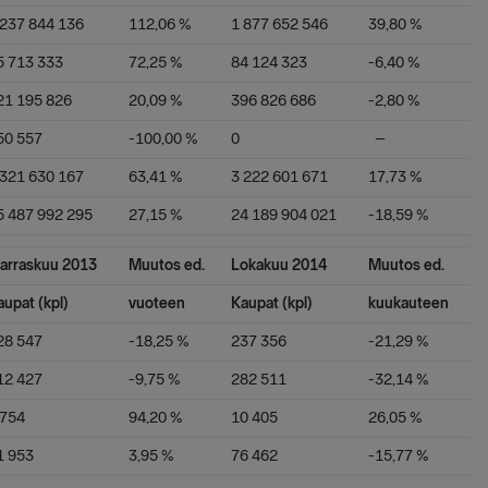
 237 844 136
112,06 %
1 877 652 546
39,80 %
5 713 333
72,25 %
84 124 323
-6,40 %
21 195 826
20,09 %
396 826 686
-2,80 %
50 557
-100,00 %
0
–
 321 630 167
63,41 %
3 222 601 671
17,73 %
5 487 992 295
27,15 %
24 189 904 021
-18,59 %
arraskuu 2013
Muutos ed.
Lokakuu 2014
Muutos ed.
aupat (kpl)
vuoteen
Kaupat (kpl)
kuukauteen
28 547
-18,25 %
237 356
-21,29 %
12 427
-9,75 %
282 511
-32,14 %
 754
94,20 %
10 405
26,05 %
1 953
3,95 %
76 462
-15,77 %