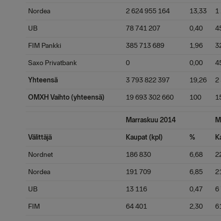
Nordea
2 624 955 164
13,33
1
UB
78 741 207
0,40
4
FIM Pankki
385 713 689
1,96
3
Saxo Privatbank
0
0,00
4
Yhteensä
3 793 822 397
19,26
2
OMXH Vaihto (yhteensä)
19 693 302 660
100
1
Marraskuu 2014
M
Välittäjä
Kaupat (kpl)
%
K
Nordnet
186 830
6,68
2
Nordea
191 709
6,85
2
UB
13 116
0,47
6
FIM
64 401
2,30
6