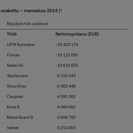
ä osaketta – marraskuu 2014 (*
Myydyimmät osakkeet
Yhtiö
Nettomyyntiarvo (EUR)
UPM Kymmene
-23 403 170
Fortum
-18 122 690
Neste Oil
-16 615 635
TeliaSonera
-6 192 043
Stora Enso
-5 483 448
Cargotec
-4 595 362
Kone B
-4 464 682
Metsä Board B
-3 658 782
Valmet
-3 214 893