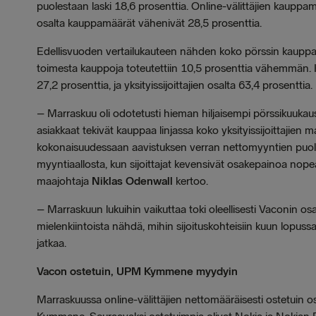
puolestaan laski 18,6 prosenttia. Online-välittäjien kauppam
osalta kauppamäärät vähenivät 28,5 prosenttia.
Edellisvuoden vertailukauteen nähden koko pörssin kauppamä
toimesta kauppoja toteutettiin 10,5 prosenttia vähemmän.
27,2 prosenttia, ja yksityissijoittajien osalta 63,4 prosenttia.
– Marraskuu oli odotetusti hieman hiljaisempi pörssikuukaus
asiakkaat tekivät kauppaa linjassa koko yksityissijoittajien 
kokonaisuudessaan aavistuksen verran nettomyyntien puolel
myyntiaallosta, kun sijoittajat kevensivät osakepainoa 
maajohtaja
Niklas Odenwall
kertoo.
– Marraskuun lukuihin vaikuttaa toki oleellisesti Vaconin o
mielenkiintoista nähdä, mihin sijoituskohteisiin kuun lopu
jatkaa.
Vacon ostetuin, UPM Kymmene myydyin
Marraskuussa online-välittäjien nettomääräisesti ostetuin