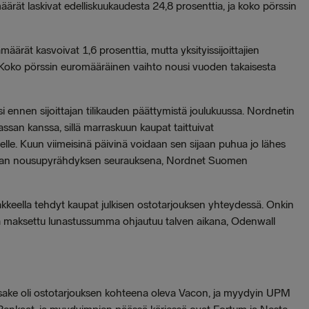
äärät laskivat edelliskuukaudesta 24,8 prosenttia, ja koko pörssin
ärät kasvoivat 1,6 prosenttia, mutta yksityissijoittajien
 Koko pörssin euromääräinen vaihto nousi vuoden takaisesta
i ennen sijoittajan tilikauden päättymistä joulukuussa. Nordnetin
massan kanssa, sillä marraskuun kaupat taittuivat
le. Kuun viimeisinä päivinä voidaan sen sijaan puhua jo lähes
nopean nousupyrähdyksen seurauksena, Nordnet Suomen
sakkeella tehdyt kaupat julkisen ostotarjouksen yhteydessä. Onkin
ssa maksettu lunastussumma ohjautuu talven aikana, Odenwall
 osake oli ostotarjouksen kohteena oleva Vacon, ja myydyin UPM