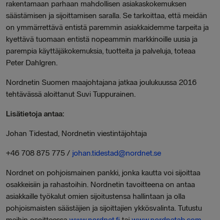
rakentamaan parhaan mahdollisen asiakaskokemuksen
säästämisen ja sijoittamisen saralla. Se tarkoittaa, että meidän
on ymmärrettävä entistä paremmin asiakkaidemme tarpeita ja
kyettävä tuomaan entistä nopeammin markkinoille uusia ja
parempia käyttäjäkokemuksia, tuotteita ja palveluja, toteaa
Peter Dahlgren.
Nordnetin Suomen maajohtajana jatkaa joulukuussa 2016
tehtävässä aloittanut Suvi Tuppurainen.
Lisätietoja antaa:
Johan Tidestad, Nordnetin viestintäjohtaja
+46 708 875 775 /
johan.tidestad@nordnet.se
Nordnet on pohjoismainen pankki, jonka kautta voi sijoittaa
osakkeisiin ja rahastoihin. Nordnetin tavoitteena on antaa
asiakkaille työkalut omien sijoitustensa hallintaan ja olla
pohjoismaisten säästäjien ja sijoittajien ykkösvalinta. Tutustu
meihin osoitteessa
www.nordnet.fi
tai
www.nordnetab.com
.