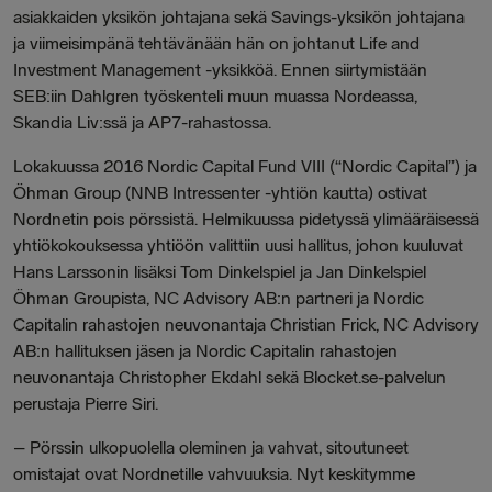
asiakkaiden yksikön johtajana sekä Savings-yksikön johtajana
ja viimeisimpänä tehtävänään hän on johtanut Life and
Investment Management -yksikköä. Ennen siirtymistään
SEB:iin Dahlgren työskenteli muun muassa Nordeassa,
Skandia Liv:ssä ja AP7-rahastossa.
Lokakuussa 2016 Nordic Capital Fund VIII (“Nordic Capital”) ja
Öhman Group (NNB Intressenter -yhtiön kautta) ostivat
Nordnetin pois pörssistä. Helmikuussa pidetyssä ylimääräisessä
yhtiökokouksessa yhtiöön valittiin uusi hallitus, johon kuuluvat
Hans Larssonin lisäksi Tom Dinkelspiel ja Jan Dinkelspiel
Öhman Groupista, NC Advisory AB:n partneri ja Nordic
Capitalin rahastojen neuvonantaja Christian Frick, NC Advisory
AB:n hallituksen jäsen ja Nordic Capitalin rahastojen
neuvonantaja Christopher Ekdahl sekä Blocket.se-palvelun
perustaja Pierre Siri.
–
Pörssin ulkopuolella oleminen ja vahvat, sitoutuneet
omistajat ovat Nordnetille vahvuuksia. Nyt keskitymme