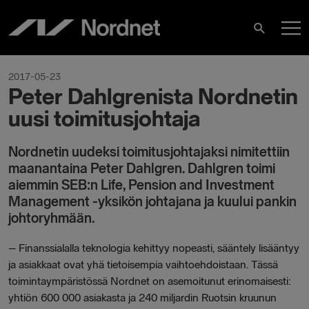
Skip
M
to
Search
content
M
2017-05-23
Peter Dahlgrenista Nordnetin
uusi toimitusjohtaja
Nordnetin uudeksi toimitusjohtajaksi nimitettiin
maanantaina Peter Dahlgren. Dahlgren toimi
aiemmin SEB:n Life, Pension and Investment
Management -yksikön johtajana ja kuului pankin
johtoryhmään.
–
Finanssialalla teknologia kehittyy nopeasti, sääntely lisääntyy
ja asiakkaat ovat yhä tietoisempia vaihtoehdoistaan. Tässä
toimintaympäristössä Nordnet on asemoitunut erinomaisesti:
yhtiön 600 000 asiakasta ja 240 miljardin Ruotsin kruunun