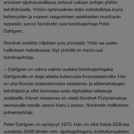
arvoinen sijoitusvarallisuus antavat vakaan pohjan yhtiön
kehittämiselle. Yhtiön optimaalinen koko mahdollistaa myös
ketteryyden ja nopean reagoimisen asiakkaiden muuttuviin
tarpeisiin, sanoo Nordnetin uusi toimitusjohtaja Peter
Dahlgren.
Nordnet ostettiin hiljattain pois pörssistä. Yhtiö sai uuden
hallituksen helmikuussa. Nyt yhtiöllä on myös uusi
toimitusjohtaja.
–
Dahlgren on vahva valinta uudeksi toimitusjohtajaksi.
Dahlgrenilla on laaja-alaista kokemusta finanssisektorilta. Hän
on yksi Ruotsin kokeneimmista säästämis- ja eläkeratkaisujen
kehittäjistä ja ollut luomassa uusia digitaalisia ratkaisuja
asiakkaille. Hänen missionsa on viedä Nordnet Pohjoismaissa
seuraavalle tasolle, sanoo Hans Larsson, Nordnetin hallituksen
puheenjohtaja.
Peter Dahlgren on syntynyt 1972. Hän on ollut töissä SEB:ssä
vuodesta 2008 lähtien mm. sijoitusjohtajana, institutionaalisten