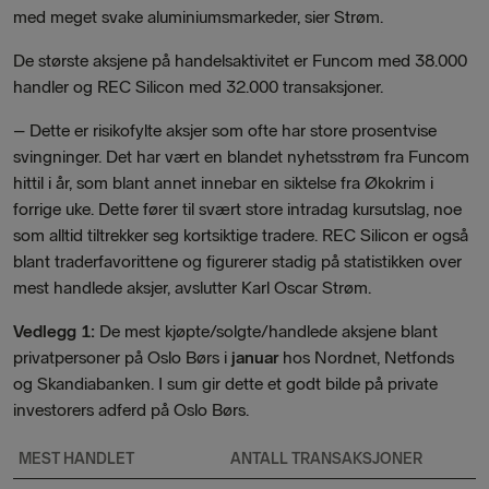
med meget svake aluminiumsmarkeder, sier Strøm.
De største aksjene på handelsaktivitet er Funcom med 38.000
handler og REC Silicon med 32.000 transaksjoner.
–
Dette er risikofylte aksjer som ofte har store prosentvise
svingninger. Det har vært en blandet nyhetsstrøm fra Funcom
hittil i år, som blant annet innebar en siktelse fra Økokrim i
forrige uke. Dette fører til svært store intradag kursutslag, noe
som alltid tiltrekker seg kortsiktige tradere. REC Silicon er også
blant traderfavorittene og figurerer stadig på statistikken over
mest handlede aksjer, avslutter Karl Oscar Strøm.
Vedlegg 1:
De mest kjøpte/solgte/handlede aksjene blant
privatpersoner på Oslo Børs i
januar
hos Nordnet, Netfonds
og Skandiabanken. I sum gir dette et godt bilde på private
investorers adferd på Oslo Børs.
MEST HANDLET
ANTALL TRANSAKSJONER