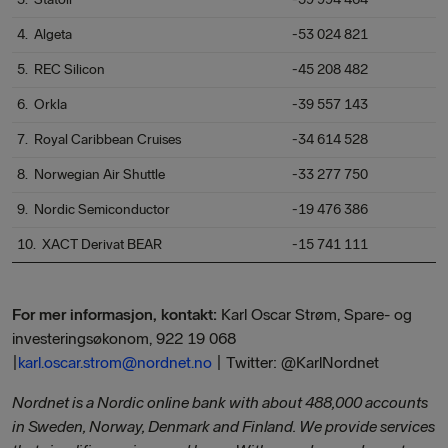
4. Algeta
-53 024 821
5. REC Silicon
-45 208 482
6. Orkla
-39 557 143
7. Royal Caribbean Cruises
-34 614 528
8. Norwegian Air Shuttle
-33 277 750
9. Nordic Semiconductor
-19 476 386
10. XACT Derivat BEAR
-15 741 111
For mer informasjon, kontakt:
Karl Oscar Strøm, Spare- og
investeringsøkonom, 922 19 068
|
karl.oscar.strom@nordnet.no
| Twitter: @KarlNordnet
Nordnet is a Nordic online bank with about 488,000 accounts
in Sweden, Norway, Denmark and Finland. We provide services