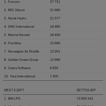
1. Funcom
37 731
2. REC Silicon
31 680
3. Norsk Hydro
21 377
4. DNO International
18 485
5. Marine Harvest
18 459
6. Frontline
15 696
7. Norwegian Air Shuttle
13 201
8. Golden Ocean Group
12 666
9. Opera Software
8 835
10. Yara International
7 405
MEST KJØPT
NETTOKJØP
1. BW LPG
72 830 161