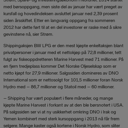
med børsoppgang, men siste del av januar har vært preget av
kursfall og hovedindeksen avsluttet januar ned 2,39 prosent
siden årsskiftet. Etter en langvarig oppgang fra sommeren
2012 har dette ført til at en del investorer er raske med å sikre
gevinstene nå, sier Strøm.
Shippingaksjen BW LPG er den mest kjøpte enkeltaksjen blant
privatpersoner i januar med et nettokjøp på 72,8 millioner, tett
fulgt av fiskeoppdretteren Marine Harvest med 71 millioner. På
en fjern tredjeplass kommer Det Norske Oljeselskap som er
netto kjøpt for 27,9 millioner. Salgssiden domineres av DNO
International som er nettosolgt for 101,5 millioner foran Norsk
Hydro med – 86,7 millioner og Statoil med – 60 millioner.
–
Shipping har vært populært i flere måneder, og mange
kjøpte Marine Harvest i forkant av at den ble børsnotert i USA.
På salgssiden ser vi at ny usikkerhet omkring DNO i Irak og
Yemen kombinert med sterk kursoppgang i 2013 nå får frem
selgere. Mange kaster også kortene i Norsk Hydro, som sliter