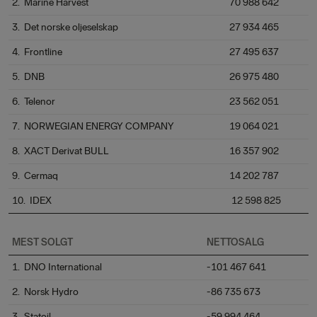
2. Marine Harvest
70 988 642
3. Det norske oljeselskap
27 934 465
4. Frontline
27 495 637
5. DNB
26 975 480
6. Telenor
23 562 051
7. NORWEGIAN ENERGY COMPANY
19 064 021
8. XACT Derivat BULL
16 357 902
9. Cermaq
14 202 787
10. IDEX
12 598 825
MEST SOLGT
NETTOSALG
1. DNO International
-101 467 641
2. Norsk Hydro
-86 735 673
3. Statoil
-59 994 464