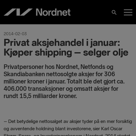
Skip
M
to
Search
content
M
2014-02-03
Privat aksjehandel i januar:
Kjøper shipping – selger olje
Privatpersoner hos Nordnet, Netfonds og
Skandiabanken nettosolgte aksjer for 306
millioner kroner i januar. Totalt ble det gjort ca.
406.000 transaksjoner og omsatt aksjer for
rundt 15,5 milliarder kroner.
–
Det betydelige nettosalget av aksjer tyder på en mer forsiktig
og avventende holdning blant investorene, sier Karl Oscar
Strøm, Spare- og Investeringsøkonom i Nordnet. 2014 startet