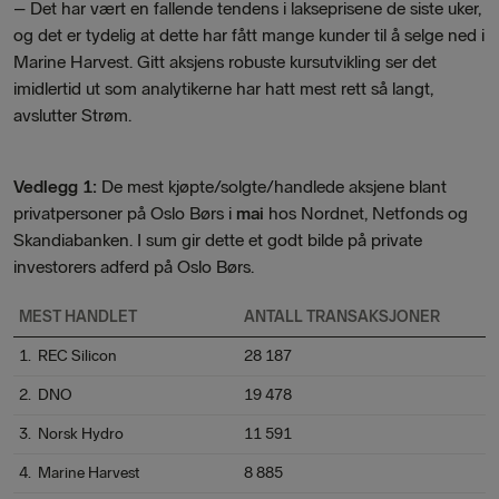
–
Det har vært en fallende tendens i lakseprisene de siste uker,
og det er tydelig at dette har fått mange kunder til å selge ned i
Marine Harvest. Gitt aksjens robuste kursutvikling ser det
imidlertid ut som analytikerne har hatt mest rett så langt,
avslutter Strøm.
Vedlegg 1:
De mest kjøpte/solgte/handlede aksjene blant
privatpersoner på Oslo Børs i
mai
hos Nordnet, Netfonds og
Skandiabanken. I sum gir dette et godt bilde på private
investorers adferd på Oslo Børs.
MEST HANDLET
ANTALL TRANSAKSJONER
1. REC Silicon
28 187
2. DNO
19 478
3. Norsk Hydro
11 591
4. Marine Harvest
8 885