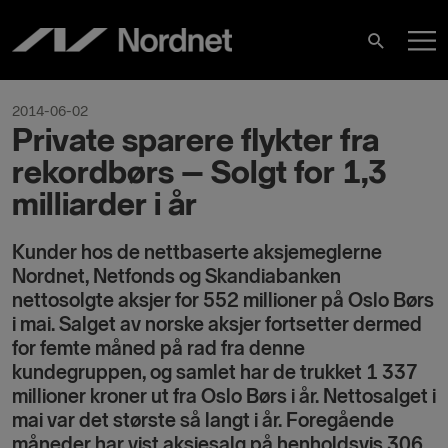
Skip
M
to
Search
content
M
2014-06-02
Private sparere flykter fra
rekordbørs – Solgt for 1,3
milliarder i år
Kunder hos de nettbaserte aksjemeglerne
Nordnet, Netfonds og Skandiabanken
nettosolgte aksjer for 552 millioner på Oslo Børs
i mai. Salget av norske aksjer fortsetter dermed
for femte måned på rad fra denne
kundegruppen, og samlet har de trukket 1 337
millioner kroner ut fra Oslo Børs i år. Nettosalget i
mai var det største så langt i år. Foregående
måneder har vist aksjesalg på henholdsvis 306