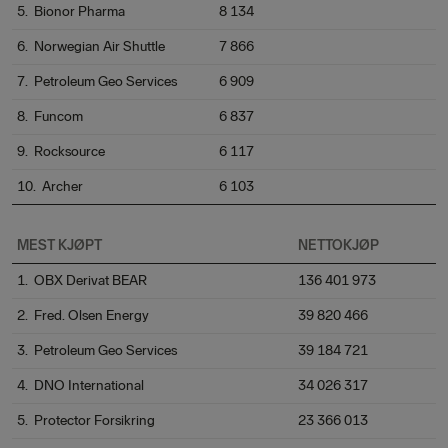
5. Bionor Pharma
8 134
6. Norwegian Air Shuttle
7 866
7. Petroleum Geo Services
6 909
8. Funcom
6 837
9. Rocksource
6 117
10. Archer
6 103
MEST KJØPT
NETTOKJØP
1. OBX Derivat BEAR
136 401 973
2. Fred. Olsen Energy
39 820 466
3. Petroleum Geo Services
39 184 721
4. DNO International
34 026 317
5. Protector Forsikring
23 366 013