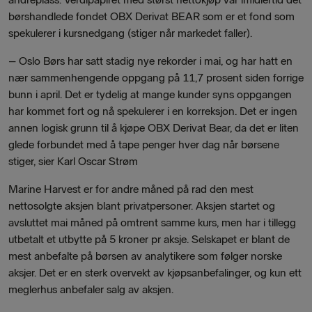
børshandlede fondet OBX Derivat BEAR som er et fond som
spekulerer i kursnedgang (stiger når markedet faller).
–
Oslo Børs har satt stadig nye rekorder i mai, og har hatt en
nær sammenhengende oppgang på 11,7 prosent siden forrige
bunn i april. Det er tydelig at mange kunder syns oppgangen
har kommet fort og nå spekulerer i en korreksjon. Det er ingen
annen logisk grunn til å kjøpe OBX Derivat Bear, da det er liten
glede forbundet med å tape penger hver dag når børsene
stiger, sier Karl Oscar Strøm
Marine Harvest er for andre måned på rad den mest
nettosolgte aksjen blant privatpersoner. Aksjen startet og
avsluttet mai måned på omtrent samme kurs, men har i tillegg
utbetalt et utbytte på 5 kroner pr aksje. Selskapet er blant de
mest anbefalte på børsen av analytikere som følger norske
aksjer. Det er en sterk overvekt av kjøpsanbefalinger, og kun ett
meglerhus anbefaler salg av aksjen.