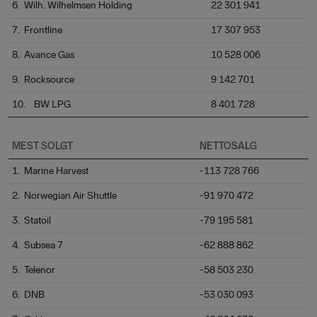
6. Wilh. Wilhelmsen Holding
22 301 941
7. Frontline
17 307 953
8. Avance Gas
10 528 006
9. Rocksource
9 142 701
10. BW LPG
8 401 728
MEST SOLGT
NETTOSALG
1. Marine Harvest
-113 728 766
2. Norwegian Air Shuttle
-91 970 472
3. Statoil
-79 195 581
4. Subsea 7
-62 888 862
5. Telenor
-58 503 230
6. DNB
-53 030 093