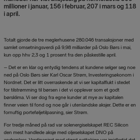
millioner i januar, 156 i februar, 207 i mars og 118
i april.
Totalt gjorde de tre meglerhusene 280.046 transaksjoner med
samlet omsetningsverdi på 9,98 milliarder på Oslo Børs i mai,
kun opp hhv 2,3 og 1 prosent fra den påskestille april.
–
Det er en klar og entydig tendens at kundene selger seg noe
ned på Oslo Børs sier Karl Oscar Strøm, Investeringsøkonom i
Nordnet. Det er litt overraskende at vi ser kapitalflukt i stedet
for tilstrømming til børsen i det vi opplever som et godt
børsklima. Vi ser dog fra egne kunder at mye av kapitalen
finner veien til fond og noe går i utenlandske aksjer. Dette er en
fornuftig porteføljetilpasning, sier Strøm.
For tredje måned på rad var solenergiselskapet REC Silicon
den mest handlede aksje med oljeselskapet DNO på
andreplass. Verdipapiret med størst nettokjøp var imidlertid det