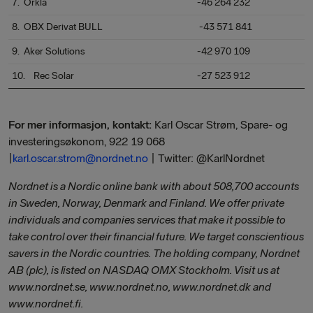
7. Orkla
-46 264 232
8. OBX Derivat BULL
-43 571 841
9. Aker Solutions
-42 970 109
10. Rec Solar
-27 523 912
For mer informasjon, kontakt:
Karl Oscar Strøm, Spare- og
investeringsøkonom, 922 19 068
|
karl.oscar.strom@nordnet.no
| Twitter: @KarlNordnet
Nordnet is a Nordic online bank with about 508,700 accounts
in Sweden, Norway, Denmark and Finland. We offer private
individuals and companies services that make it possible to
take control over their financial future. We target conscientious
savers in the Nordic countries. The holding company, Nordnet
AB (plc), is listed on NASDAQ OMX Stockholm. Visit us at
www.nordnet.se, www.nordnet.no, www.nordnet.dk and
www.nordnet.fi.